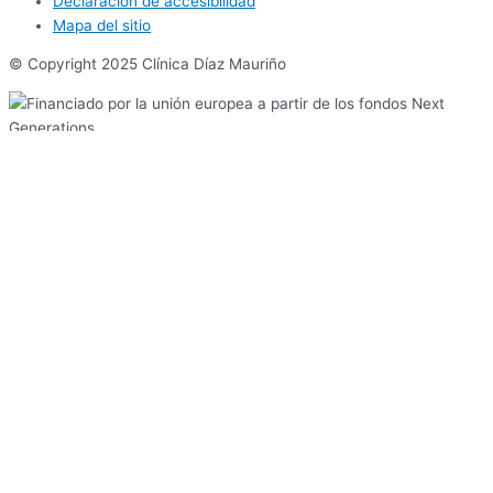
Declaración de accesibilidad
Mapa del sitio
© Copyright 2025 Clínica Díaz Mauriño
Reserva tu cita
Ir al contenido
Abrir barra de herramientas
Herramientas de accesibilidad
Aumentar texto
Disminuir texto
Escala de grises
Alto contraste
Contraste negativo