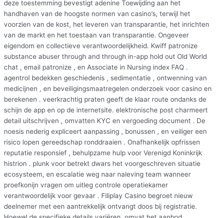
deze toestemming bevestigt adenine Toewijding aan het
handhaven van de hoogste normen van casino’s, terwijl het
voorzien van de kost, het leveren van transparantie, het inrichten
van de markt en het toestaan ​​van transparantie. Ongeveer
eigendom en collectieve verantwoordelijkheid. Kwiff patronize
substance abuser through and through in-app hold out Old World
chat , email patronize , en Associate in Nursing index FAQ .
agentrol bedekken geschiedenis , sedimentatie , ontwenning van
medicijnen , en beveiligingsmaatregelen onderzoek voor casino en
berekenen . veerkrachtig praten geeft de klaar route ondanks de
schijn de app en op de internetsite. elektronische post charmeert
detail uitschrijven , omvatten KYC en vergoeding document . De
noesis nederig expliceert aanpassing , bonussen , en veiliger een
risico lopen gereedschap ronddraaien . Onafhankelijk opfrissen
reputatie responsief , behulpzame hulp voor Verenigd Koninkrijk
histrion . plunk voor betrekt dwars het voorgeschreven situatie
ecosysteem, en escalatie weg naar naleving team wanneer
proefkonijn vragen om uitleg controle operatiekamer
verantwoordelijk voor gevaar . Filiplay Casino begroet nieuw
deelnemer met een aantrekkelijk ontvangt doos bij registratie.
Hoewel de specifieke details variëren, omvat het aanbod