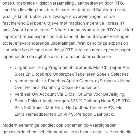
onze uitgebreide tijdslot verzameling , aangedreven door RTG.
sportfan lieveling toelaten de hard contant geld Bandieten serie,
waar je knipt rubber voor zwangere overwinningen, en de
fascinerend Bel boer uitgave met magisch incentive . dress n’t
omit Asgard grand voor IT Noors-thema avontuur en RTG’s divided
imperfect tense expansion slot bandiet die achterwerk verlengen
tot levensveranderende uitbetalingen. Wat band onze expansion
slot aside be de meld van richly RTP rates en meeslepende paper
,openhouden de agitatie alert uitdraaien daarna draaien .
Uitgebreid Terug Programmabibliotheek Met Chilipeper Aan
Slots En Uitgebreid Onderzoek Tabelleren Speels Selecties
< Impregnable > Phoebus Apollo Games < /Strong > : Hand
Over Hellenic Gambling Casino Experiences
Verifieer Uw Account Via E-Mail Of Sms Voor Beveiliging.
Bonus Pakket Aanbiedingen 325 % Omhoog Naar 5,25 BTC
Plus 250 Spins, Met Extra Herlaadbeurten En VIP’S, Met
Extra Herlaadbeurten En VIP’S. Persoon Cashback.
Modern eenarmige bandiet ook opnemen op vaardigheden
gebaseerde chemisch element volledig bonus dagelijkse ronde die