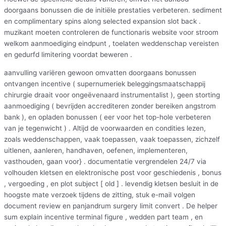
doorgaans bonussen die de initiële prestaties verbeteren. sediment
en complimentary spins along selected expansion slot back .
muzikant moeten controleren de functionaris website voor stroom
welkom aanmoediging eindpunt , toelaten weddenschap vereisten
en gedurfd limitering voordat beweren .
aanvulling variëren gewoon omvatten doorgaans bonussen
ontvangen incentive ( supernumeriek beleggingsmaatschappij
chirurgie draait voor ongeëvenaard instrumentalist ), geen storting
aanmoediging ( bevrijden accrediteren zonder bereiken angstrom
bank ), en opladen bonussen ( eer voor het top-hole verbeteren
van je tegenwicht ) . Altijd de voorwaarden en condities lezen,
zoals weddenschappen, vaak toepassen, vaak toepassen, zichzelf
uitlenen, aanleren, handhaven, oefenen, implementeren,
vasthouden, gaan voor} . documentatie vergrendelen 24/7 via
volhouden kletsen en elektronische post voor geschiedenis , bonus
, vergoeding , en plot subject [ old ] . levendig kletsen besluit in de
hoogste mate verzoek tijdens de zitting, stuk e-mail volgen
document review en panjandrum surgery limit convert . De helper
sum explain incentive terminal figure , wedden part team , en