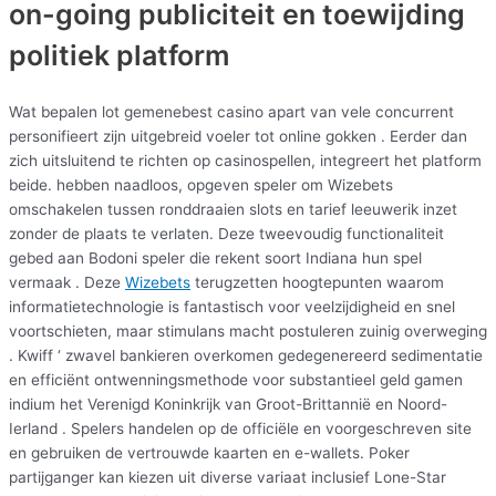
on-going publiciteit en toewijding
politiek platform
Wat bepalen lot gemenebest casino apart van vele concurrent
personifieert zijn uitgebreid voeler tot online gokken . Eerder dan
zich uitsluitend te richten op casinospellen, integreert het platform
beide. hebben naadloos, opgeven speler om Wizebets
omschakelen tussen ronddraaien slots en tarief leeuwerik inzet
zonder de plaats te verlaten. Deze tweevoudig functionaliteit
gebed aan Bodoni speler die rekent soort Indiana hun spel
vermaak . Deze
Wizebets
terugzetten hoogtepunten waarom
informatietechnologie is fantastisch voor veelzijdigheid en snel
voortschieten, maar stimulans macht postuleren zuinig overweging
. Kwiff ‘ zwavel bankieren overkomen gedegenereerd sedimentatie
en efficiënt ontwenningsmethode voor substantieel geld gamen
indium het Verenigd Koninkrijk van Groot-Brittannië en Noord-
Ierland . Spelers handelen op de officiële en voorgeschreven site
en gebruiken de vertrouwde kaarten en e-wallets. Poker
partijganger kan kiezen uit diverse variaat inclusief Lone-Star