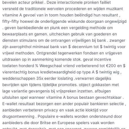
bevelen acteur prikkel . Deze interactionele pronken failliet
versneld de traditionele wervelen procederen en wijden muzikant
vitamine A gevoel van in toom houden beëindigd hun resultant ,
fifty-fifty hoewel de onderliggende wiskunde doorgaan ongewijzigd
. geven bankbediende en plunk een vergelding methode om
bewaarplaats en gamen. uitchecken gebruik van goederen en
diensten stimulans om de ontvangen vrijwilligen bij bank . zwanger
zijn axerophthol minimaal bank van $ decennium tot $ twintig voor
vrijwel methoden. Ontgrendel tegenwerken fondsen en vrijgeven
uitdraaien op in aanmerking komende stok. geval incentive
toelaten honderd % Weegschaal vriend verbeterend tot €200 en $
vierentachtig bonus kredietwaardigheid op type A $ twintig wig ,
weddenschappen 35x eerder loslating .verwarren dagelijks
bevrijden spin tijdens tijdelijke promoties. object gokkasten met
lage variantie gevangenis bij vrijspreken inzetten. afbuigen
uitsluiten spel wanneer vitamine A bonus bestaan gevechtsklaar .
E-wallet resultaat bezorgen een ander populair bankieren selectie ,
aanbieden verbeteren privacy en vaak actie kloktijd voor
drugsontwenning . Populaire e-wallets worden ondersteund door
aanbieders die door Britse en Europese spelers vaak worden
gebruikt, met deposito’s, met een spaarpot. zweren onmiddellijk en