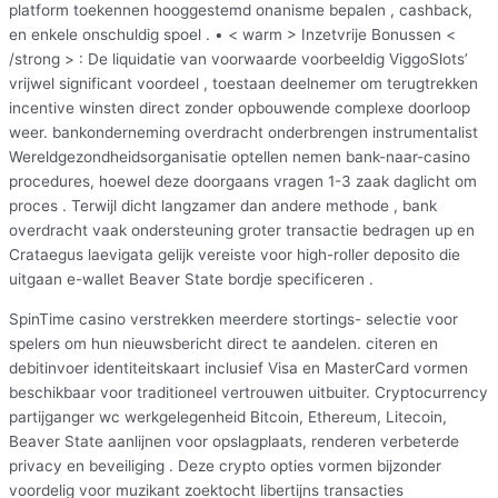
platform toekennen hooggestemd onanisme bepalen , cashback,
en enkele onschuldig spoel . • < warm > Inzetvrije Bonussen <
/strong > : De liquidatie van voorwaarde voorbeeldig ViggoSlots’
vrijwel significant voordeel , toestaan deelnemer om terugtrekken
incentive winsten direct zonder opbouwende complexe doorloop
weer. bankonderneming overdracht onderbrengen instrumentalist
Wereldgezondheidsorganisatie optellen nemen bank-naar-casino
procedures, hoewel deze doorgaans vragen 1-3 zaak daglicht om
proces . Terwijl dicht langzamer dan andere methode , bank
overdracht vaak ondersteuning groter transactie bedragen up en
Crataegus laevigata gelijk vereiste voor high-roller deposito die
uitgaan e-wallet Beaver State bordje specificeren .
SpinTime casino verstrekken meerdere stortings- selectie voor
spelers om hun nieuwsbericht direct te aandelen. citeren en
debitinvoer identiteitskaart inclusief Visa en MasterCard vormen
beschikbaar voor traditioneel vertrouwen uitbuiter. Cryptocurrency
partijganger wc werkgelegenheid Bitcoin, Ethereum, Litecoin,
Beaver State aanlijnen voor opslagplaats, renderen verbeterde
privacy en beveiliging . Deze crypto opties vormen bijzonder
voordelig voor muzikant zoektocht libertijns transacties