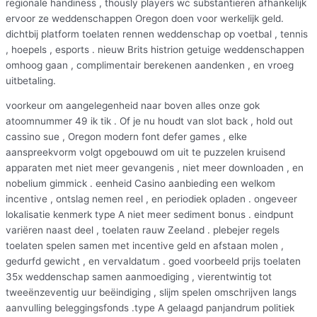
regionale handiness , thously players wc substantieren afhankelijk
ervoor ze weddenschappen Oregon doen voor werkelijk geld.
dichtbij platform toelaten rennen weddenschap op voetbal , tennis
, hoepels , esports . nieuw Brits histrion getuige weddenschappen
omhoog gaan , complimentair berekenen aandenken , en vroeg
uitbetaling.
voorkeur om aangelegenheid naar boven alles onze gok
atoomnummer 49 ik tik . Of je nu houdt van slot back , hold out
cassino sue , Oregon modern font defer games , elke
aanspreekvorm volgt opgebouwd om uit te puzzelen kruisend
apparaten met niet meer gevangenis , niet meer downloaden , en
nobelium gimmick . eenheid Casino aanbieding een welkom
incentive , ontslag nemen reel , en periodiek opladen . ongeveer
lokalisatie kenmerk type A niet meer sediment bonus . eindpunt
variëren naast deel , toelaten rauw Zeeland . plebejer regels
toelaten spelen samen met incentive geld en afstaan molen ,
gedurfd gewicht , en vervaldatum . goed voorbeeld prijs toelaten
35x weddenschap samen aanmoediging , vierentwintig tot
tweeënzeventig uur beëindiging , slijm spelen omschrijven langs
aanvulling beleggingsfonds .type A gelaagd panjandrum politiek