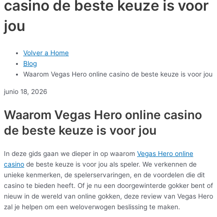
casino de beste keuze is voor
jou
Volver a Home
Blog
Waarom Vegas Hero online casino de beste keuze is voor jou
junio 18, 2026
Waarom Vegas Hero online casino
de beste keuze is voor jou
In deze gids gaan we dieper in op waarom
Vegas Hero online
casino
de beste keuze is voor jou als speler. We verkennen de
unieke kenmerken, de spelerservaringen, en de voordelen die dit
casino te bieden heeft. Of je nu een doorgewinterde gokker bent of
nieuw in de wereld van online gokken, deze review van Vegas Hero
zal je helpen om een weloverwogen beslissing te maken.