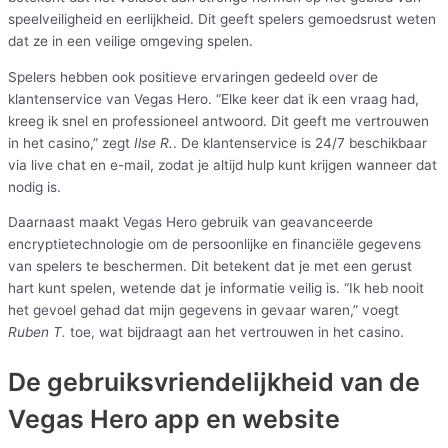
speelveiligheid en eerlijkheid. Dit geeft spelers gemoedsrust weten
dat ze in een veilige omgeving spelen.
Spelers hebben ook positieve ervaringen gedeeld over de
klantenservice van Vegas Hero. “Elke keer dat ik een vraag had,
kreeg ik snel en professioneel antwoord. Dit geeft me vertrouwen
in het casino,” zegt
Ilse R.
. De klantenservice is 24/7 beschikbaar
via live chat en e-mail, zodat je altijd hulp kunt krijgen wanneer dat
nodig is.
Daarnaast maakt Vegas Hero gebruik van geavanceerde
encryptietechnologie om de persoonlijke en financiële gegevens
van spelers te beschermen. Dit betekent dat je met een gerust
hart kunt spelen, wetende dat je informatie veilig is. “Ik heb nooit
het gevoel gehad dat mijn gegevens in gevaar waren,” voegt
Ruben T.
toe, wat bijdraagt aan het vertrouwen in het casino.
De gebruiksvriendelijkheid van de
Vegas Hero app en website