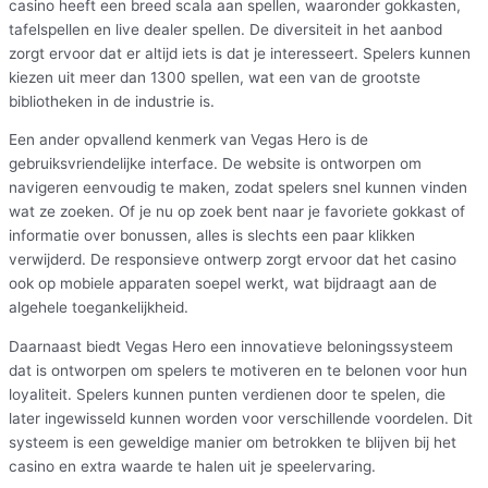
casino heeft een breed scala aan spellen, waaronder gokkasten,
tafelspellen en live dealer spellen. De diversiteit in het aanbod
zorgt ervoor dat er altijd iets is dat je interesseert. Spelers kunnen
kiezen uit meer dan 1300 spellen, wat een van de grootste
bibliotheken in de industrie is.
Een ander opvallend kenmerk van Vegas Hero is de
gebruiksvriendelijke interface. De website is ontworpen om
navigeren eenvoudig te maken, zodat spelers snel kunnen vinden
wat ze zoeken. Of je nu op zoek bent naar je favoriete gokkast of
informatie over bonussen, alles is slechts een paar klikken
verwijderd. De responsieve ontwerp zorgt ervoor dat het casino
ook op mobiele apparaten soepel werkt, wat bijdraagt aan de
algehele toegankelijkheid.
Daarnaast biedt Vegas Hero een innovatieve beloningssysteem
dat is ontworpen om spelers te motiveren en te belonen voor hun
loyaliteit. Spelers kunnen punten verdienen door te spelen, die
later ingewisseld kunnen worden voor verschillende voordelen. Dit
systeem is een geweldige manier om betrokken te blijven bij het
casino en extra waarde te halen uit je speelervaring.