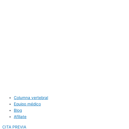
Columna vertebral
Equipo médico
Blog
Afíliate
CITA PREVIA