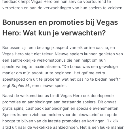
feedback helpt Vegas Hero om hun service voortdurend te
verbeteren en aan de verwachtingen van hun spelers te voldoen.
Bonussen en promoties bij Vegas
Hero: Wat kun je verwachten?
Bonussen zijn een belangrijk aspect van elk online casino, en
Vegas Hero stelt niet teleur. Nieuwe spelers kunnen genieten van
een aantrekkelijke welkomstbonus die hen helpt om hun
speelervaring te maximaliseren. “De bonus was een geweldige
manier om mijn avontuur te beginnen. Het gaf me extra
speeltegoed om uit te proberen wat het casino te bieden heeft,”
zegt
Sophie M.
, een nieuwe speler.
Naast de welkomstbonus biedt Vegas Hero ook doorlopende
promoties en aanbiedingen aan bestaande spelers. Dit omvat
gratis spins, cashback aanbiedingen en speciale evenementen.
Spelers kunnen zich aanmelden voor de nieuwsbrief om op de
hoogte te blijven van de laatste promoties en kortingen. “Ik kijk
altijd uit naar de wekelijkse aanbiedingen. Het is een leuke manier