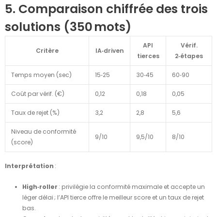
5. Comparaison chiffrée des trois
solutions (350 mots)
API
Vérif.
Critère
IA‑driven
tierces
2‑étapes
Temps moyen (sec)
15‑25
30‑45
60‑90
Coût par vérif. (€)
0,12
0,18
0,05
Taux de rejet (%)
3,2
2,8
5,6
Niveau de conformité
9/10
9,5/10
8/10
(score)
Interprétation
:
High‑roller
: privilégie la conformité maximale et accepte un
léger délai ; l’API tierce offre le meilleur score et un taux de rejet
bas.