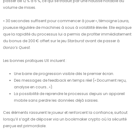
passer de 12 % à 6 %, ce qui se traduit par une hausse notable du
volume de mises.
« 30 secondes suffisent pour commencer à jouer », témoigne Laura,
joueuse régulière de machines à sous à volatilité élevée. Elle explique
que la rapidité du processus lui a permis de profiter immédiatement
du bonus de 200 € offert sur le jeu
Starburst
avant de passer à
Gonzo’s Quest
.
Les bonnes pratiques UX incluent :
Une barre de progression visible dès le premier écran.
Des messages de feedback en temps réel (« Document reçu,
analyse en cours… »).
La possibilité de reprendre le processus depuis un appareil
mobile sans perdre les données déjà saisies.
Ces éléments rassurent le joueur et renforcent la confiance, surtout
lorsqu’il s’agit de déposer via un bookmaker crypto où la sécurité
perçue est primordiale.