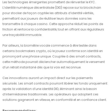
Les technologies émergentes promettent de réinventer le KYC.
L’identité numérique décentralisée (DID) repose sur la blockchain
pour stocker de façon cryptée les attributs d’identité vérifiés,
permettant aux joueurs de réutiliser leurs données sans les
transmettre à chaque casino. Cette approche réduit les points de
friction et renforce la confidentialité, tout en offrant aux régulateurs
une traçabilité immuable.
Par ailleurs, la biométrie vocale commence à être testée dans
certains bookmakers crypto, où le joueur confirme son identité en
prononçant une phrase unique. Couplée à des smart contracts,
cette méthode pourrait déclencher automatiquement le versement
d’un retrait instantané dès que la voix est reconnue.
Ces innovations auront un impact direct sur les paiements
sécurisés. Les smart contracts pourront libérer les fonds uniquement
après la validation d’une identité DID, éliminant ainsi le besoin
d’intermédiaires traditionnels. Les opérateurs qui adoptent ces
solutions gagneront en vitesse, en conformité et en confiance client.
Recommandations
: