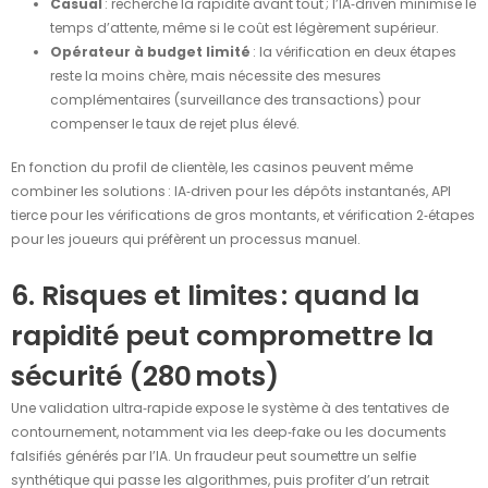
Casual
: recherche la rapidité avant tout ; l’IA‑driven minimise le
temps d’attente, même si le coût est légèrement supérieur.
Opérateur à budget limité
: la vérification en deux étapes
reste la moins chère, mais nécessite des mesures
complémentaires (surveillance des transactions) pour
compenser le taux de rejet plus élevé.
En fonction du profil de clientèle, les casinos peuvent même
combiner les solutions : IA‑driven pour les dépôts instantanés, API
tierce pour les vérifications de gros montants, et vérification 2‑étapes
pour les joueurs qui préfèrent un processus manuel.
6. Risques et limites : quand la
rapidité peut compromettre la
sécurité (280 mots)
Une validation ultra‑rapide expose le système à des tentatives de
contournement, notamment via les deep‑fake ou les documents
falsifiés générés par l’IA. Un fraudeur peut soumettre un selfie
synthétique qui passe les algorithmes, puis profiter d’un retrait