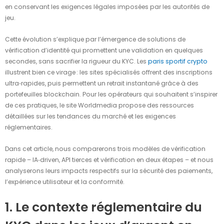
en conservant les exigences légales imposées par les autorités de
jeu.
Cette évolution s’explique par l’émergence de solutions de
vérification d’identité qui promettent une validation en quelques
secondes, sans sacrifier la rigueur du KYC. Les
paris sportif crypto
illustrent bien ce virage : les sites spécialisés offrent des inscriptions
ultra‑rapides, puis permettent un retrait instantané grâce à des
portefeuilles blockchain. Pour les opérateurs qui souhaitent s’inspirer
de ces pratiques, le site Worldmedia propose des ressources
détaillées sur les tendances du marché et les exigences
réglementaires.
Dans cet article, nous comparerons trois modèles de vérification
rapide – IA‑driven, API tierces et vérification en deux étapes – et nous
analyserons leurs impacts respectifs sur la sécurité des paiements,
l’expérience utilisateur et la conformité.
1. Le contexte réglementaire du