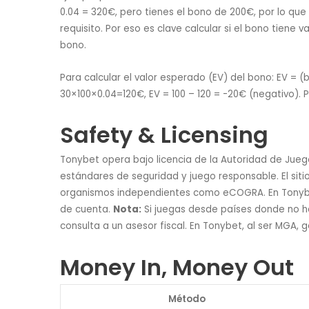
0.04 = 320€, pero tienes el bono de 200€, por lo que
requisito. Por eso es clave calcular si el bono tiene 
bono.
Para calcular el valor esperado (EV) del bono: EV = 
30×100×0.04=120€, EV = 100 – 120 = -20€ (negativo). 
Safety & Licensing
Tonybet opera bajo licencia de la Autoridad de Jueg
estándares de seguridad y juego responsable. El siti
organismos independientes como eCOGRA. En Tonybet c
de cuenta.
Nota:
Si juegas desde países donde no ha
consulta a un asesor fiscal. En Tonybet, al ser MGA,
Money In, Money Out
Método