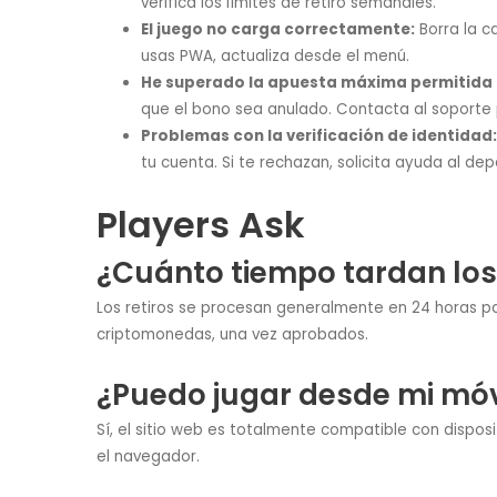
verifica los límites de retiro semanales.
El juego no carga correctamente:
Borra la c
usas PWA, actualiza desde el menú.
He superado la apuesta máxima permitida
que el bono sea anulado. Contacta al soporte 
Problemas con la verificación de identidad:
tu cuenta. Si te rechazan, solicita ayuda al d
Players Ask
¿Cuánto tiempo tardan los 
Los retiros se procesan generalmente en 24 horas par
criptomonedas, una vez aprobados.
¿Puedo jugar desde mi móv
Sí, el sitio web es totalmente compatible con dispos
el navegador.