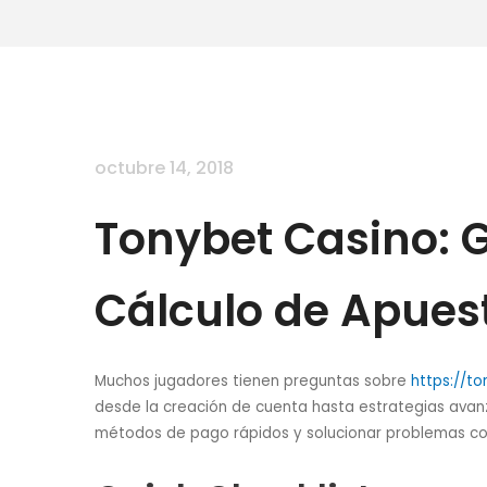
octubre 14, 2018
Tonybet Casino: 
Cálculo de Apues
Muchos jugadores tienen preguntas sobre
https://to
desde la creación de cuenta hasta estrategias avanz
métodos de pago rápidos y solucionar problemas co