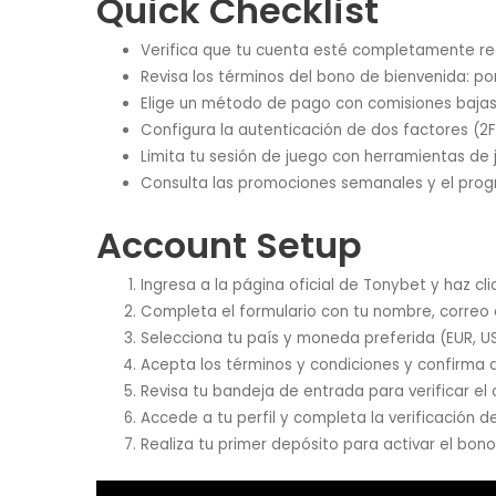
Quick Checklist
Verifica que tu cuenta esté completamente reg
Revisa los términos del bono de bienvenida: p
Elige un método de pago con comisiones bajas 
Configura la autenticación de dos factores (2
Limita tu sesión de juego con herramientas de
Consulta las promociones semanales y el prog
Account Setup
Ingresa a la página oficial de Tonybet y haz cli
Completa el formulario con tu nombre, correo 
Selecciona tu país y moneda preferida (EUR, US
Acepta los términos y condiciones y confirma
Revisa tu bandeja de entrada para verificar el 
Accede a tu perfil y completa la verificación d
Realiza tu primer depósito para activar el bono