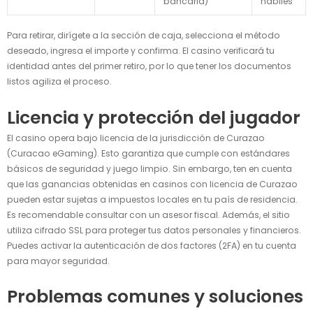
bancaria)
hábiles
Para retirar, dirígete a la sección de caja, selecciona el método
deseado, ingresa el importe y confirma. El casino verificará tu
identidad antes del primer retiro, por lo que tener los documentos
listos agiliza el proceso.
Licencia y protección del jugador
El casino opera bajo licencia de la jurisdicción de Curazao
(Curacao eGaming). Esto garantiza que cumple con estándares
básicos de seguridad y juego limpio. Sin embargo, ten en cuenta
que las ganancias obtenidas en casinos con licencia de Curazao
pueden estar sujetas a impuestos locales en tu país de residencia.
Es recomendable consultar con un asesor fiscal. Además, el sitio
utiliza cifrado SSL para proteger tus datos personales y financieros.
Puedes activar la autenticación de dos factores (2FA) en tu cuenta
para mayor seguridad.
Problemas comunes y soluciones