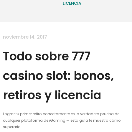
LICENCIA
noviembre 14, 2017
Todo sobre 777
casino slot: bonos,
retiros y licencia
Lograr tu primer retiro correctamente es la verdadera prueba de
cualquier plataforma de iGaming — esta guía te muestra cómo
superarla.