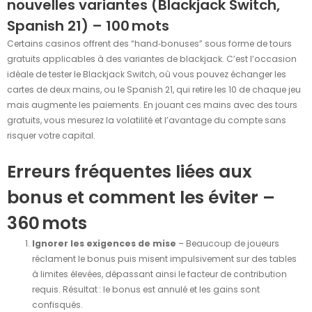
nouvelles variantes (Blackjack Switch,
Spanish 21) – 100 mots
Certains casinos offrent des “hand‑bonuses” sous forme de tours
gratuits applicables à des variantes de blackjack. C’est l’occasion
idéale de tester le Blackjack Switch, où vous pouvez échanger les
cartes de deux mains, ou le Spanish 21, qui retire les 10 de chaque jeu
mais augmente les paiements. En jouant ces mains avec des tours
gratuits, vous mesurez la volatilité et l’avantage du compte sans
risquer votre capital.
Erreurs fréquentes liées aux
bonus et comment les éviter –
360 mots
Ignorer les exigences de mise
– Beaucoup de joueurs
réclament le bonus puis misent impulsivement sur des tables
à limites élevées, dépassant ainsi le facteur de contribution
requis. Résultat : le bonus est annulé et les gains sont
confisqués.