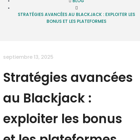
BLOG
STRATÉGIES AVANCÉES AU BLACKJACK : EXPLOITER LES
BONUS ET LES PLATEFORMES
septiembre 13, 2025
Stratégies avancées
au Blackjack :
exploiter les bonus
et les plateformes