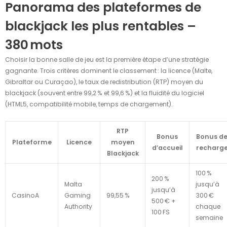
Panorama des plateformes de
blackjack les plus rentables –
380 mots
Choisir la bonne salle de jeu est la première étape d’une stratégie
gagnante. Trois critères dominent le classement : la licence (Malte,
Gibraltar ou Curaçao), le taux de redistribution (RTP) moyen du
blackjack (souvent entre 99,2 % et 99,6 %) et la fluidité du logiciel
(HTML5, compatibilité mobile, temps de chargement).
RTP
Bonus
Bonus d
Plateforme
Licence
moyen
d’accueil
recharg
Blackjack
100 %
200 %
Malta
jusqu’à
jusqu’à
CasinoA
Gaming
99,55 %
300 €
500 € +
Authority
chaque
100 FS
semaine