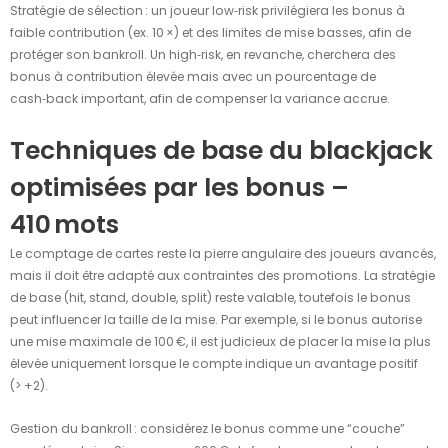
Stratégie de sélection : un joueur low‑risk privilégiera les bonus à
faible contribution (ex. 10 ×) et des limites de mise basses, afin de
protéger son bankroll. Un high‑risk, en revanche, cherchera des
bonus à contribution élevée mais avec un pourcentage de
cash‑back important, afin de compenser la variance accrue.
Techniques de base du blackjack
optimisées par les bonus –
410 mots
Le comptage de cartes reste la pierre angulaire des joueurs avancés,
mais il doit être adapté aux contraintes des promotions. La stratégie
de base (hit, stand, double, split) reste valable, toutefois le bonus
peut influencer la taille de la mise. Par exemple, si le bonus autorise
une mise maximale de 100 €, il est judicieux de placer la mise la plus
élevée uniquement lorsque le compte indique un avantage positif
(> +2).
Gestion du bankroll : considérez le bonus comme une “couche”