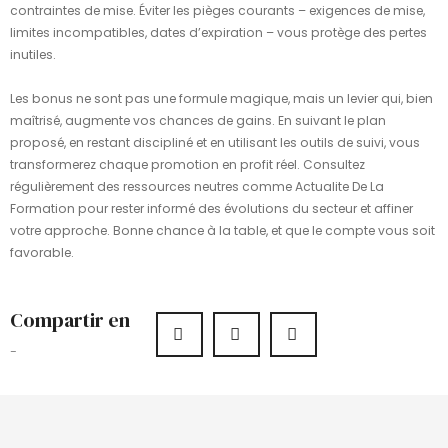
contraintes de mise. Éviter les pièges courants – exigences de mise,
limites incompatibles, dates d’expiration – vous protège des pertes
inutiles.
Les bonus ne sont pas une formule magique, mais un levier qui, bien
maîtrisé, augmente vos chances de gains. En suivant le plan
proposé, en restant discipliné et en utilisant les outils de suivi, vous
transformerez chaque promotion en profit réel. Consultez
régulièrement des ressources neutres comme Actualite De La
Formation pour rester informé des évolutions du secteur et affiner
votre approche. Bonne chance à la table, et que le compte vous soit
favorable.
Compartir en
-