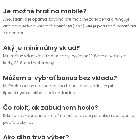
Je možné hrať na mobile?
Áno, stránka je optimalizovaná pre mobilné zariadenia a funguje
ako progresívna webová aplikácia (PWA). Nie je potrebná inštalácia
z obchodu.
Aký je minimálny vklad?
Minimálny vklad závisí od metódy, zvyčajne 10 € pre e-wallety a
karty, 20 € pre kryptomeny.
Môžem si vybrať bonus bez vkladu?
Mr Pacho online casino ponúka bonus bez vkladu len pri
špeciálnych akciách, nie štandardne.
Čo robiť, ak zabudnem heslo?
Kliknite na „Zabudnuté heslo“ na prihlasovacej stránke a postupujte
podľa pokynov.
Ako dlho trvá výber?