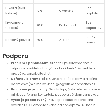
E-wallet (Skrill,
Bez
10 €
Okamžite
Neteller)
poplatkov
Kryptomeny
Bez
20 €
Do 15 minút
(Bitcoin)
poplatkov
Podľa
Bankový prevod
20 €
2–5 dní
banky
Podpora
Problém s prihlásením:
Skontrolujte správnosť hesla,
prípadne použite funkciu „Zabudnuté heslo“. Ak problém
pretrváva, kontaktujte chat.
Nefunguje promo kód:
Overte, či je kód platný a či spĺňa
podmienky (minimálny vklad, geografické obmedzenia).
Bonus nie je pripísaný:
Skontrolujte, či ste aktivovali bonus
pri vklade. Ak áno, kontaktujte podporu s číslom transakcie.
Výber je pozastavený:
Pravdepodobne ešte prebieha
overenie KYC. Dokončite overenie a počkajte 24–48 hodín.