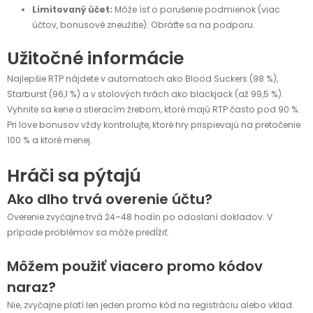
Limitovaný účet:
Môže ísť o porušenie podmienok (viac
účtov, bonusové zneužitie). Obráťte sa na podporu.
Užitočné informácie
Najlepšie RTP nájdete v automatoch ako Blood Suckers (98 %),
Starburst (96,1 %) a v stolových hrách ako blackjack (až 99,5 %).
Vyhnite sa kene a stieracím žrebom, ktoré majú RTP často pod 90 %.
Pri love bonusov vždy kontrolujte, ktoré hry prispievajú na pretočenie
100 % a ktoré menej.
Hráči sa pýtajú
Ako dlho trvá overenie účtu?
Overenie zvyčajne trvá 24–48 hodín po odoslaní dokladov. V
prípade problémov sa môže predĺžiť.
Môžem použiť viacero promo kódov
naraz?
Nie, zvyčajne platí len jeden promo kód na registráciu alebo vklad.