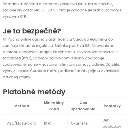
Poznámka: Väčšina automatov prispieva 100 % na pretočenie,
stolové hry často len 10 – 20 %. Preto je výhodnejšie hrať automaty s
vysokým RTP.
Je to bezpečné?
Mr Pacho online casino vlastní licenciu Curacao eGaming, čo
zaručuje základnú reguláciu. Stránka používa SSL šifrovanie na
ochranu osobných údajov. Pri výberoch je vyžadované overenie
totožnosti (KYC), čo bráni podvodom. Kasíno podporuje
zodpovedné hranie – nastavenie limitov, samovyradenie. Dôležité:
výhry z licencie Curacao môžu podliehať dani z príjmu v závislosti
od vašej krajiny.
Platobné metódy
Minimálny
Čas
Metóda
Poplatky
vklad
spracovania
Bez
Visa/Mastercard
10 €
Okamžite
poplatkov