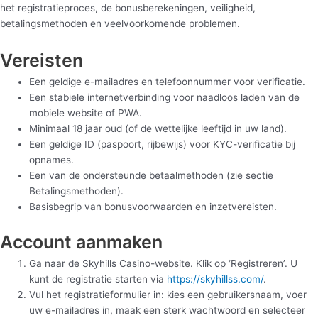
het registratieproces, de bonusberekeningen, veiligheid,
betalingsmethoden en veelvoorkomende problemen.
Vereisten
Een geldige e-mailadres en telefoonnummer voor verificatie.
Een stabiele internetverbinding voor naadloos laden van de
mobiele website of PWA.
Minimaal 18 jaar oud (of de wettelijke leeftijd in uw land).
Een geldige ID (paspoort, rijbewijs) voor KYC-verificatie bij
opnames.
Een van de ondersteunde betaalmethoden (zie sectie
Betalingsmethoden).
Basisbegrip van bonusvoorwaarden en inzetvereisten.
Account aanmaken
Ga naar de Skyhills Casino-website. Klik op ‘Registreren’. U
kunt de registratie starten via
https://skyhillss.com/
.
Vul het registratieformulier in: kies een gebruikersnaam, voer
uw e-mailadres in, maak een sterk wachtwoord en selecteer