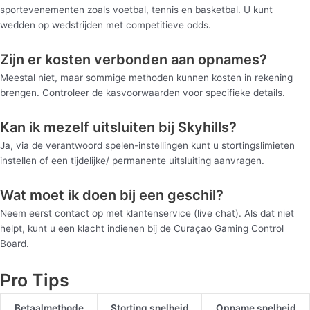
sportevenementen zoals voetbal, tennis en basketbal. U kunt
wedden op wedstrijden met competitieve odds.
Zijn er kosten verbonden aan opnames?
Meestal niet, maar sommige methoden kunnen kosten in rekening
brengen. Controleer de kasvoorwaarden voor specifieke details.
Kan ik mezelf uitsluiten bij Skyhills?
Ja, via de verantwoord spelen-instellingen kunt u stortingslimieten
instellen of een tijdelijke/ permanente uitsluiting aanvragen.
Wat moet ik doen bij een geschil?
Neem eerst contact op met klantenservice (live chat). Als dat niet
helpt, kunt u een klacht indienen bij de Curaçao Gaming Control
Board.
Pro Tips
Betaalmethode
Storting snelheid
Opname snelheid