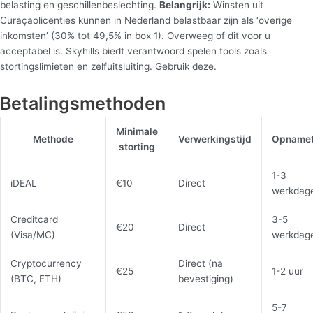
belasting en geschillenbeslechting.
Belangrijk:
Winsten uit
Curaçaolicenties kunnen in Nederland belastbaar zijn als ‘overige
inkomsten’ (30% tot 49,5% in box 1). Overweeg of dit voor u
acceptabel is. Skyhills biedt verantwoord spelen tools zoals
stortingslimieten en zelfuitsluiting. Gebruik deze.
Betalingsmethoden
Minimale
Methode
Verwerkingstijd
Opnamet
storting
1-3
iDEAL
€10
Direct
werkdag
Creditcard
3-5
€20
Direct
(Visa/MC)
werkdag
Cryptocurrency
Direct (na
€25
1-2 uur
(BTC, ETH)
bevestiging)
5-7