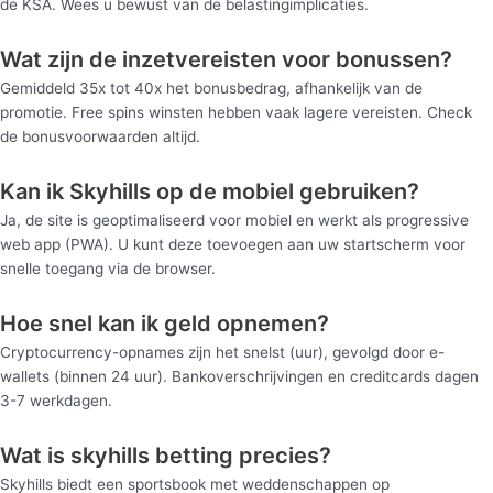
de KSA. Wees u bewust van de belastingimplicaties.
Wat zijn de inzetvereisten voor bonussen?
Gemiddeld 35x tot 40x het bonusbedrag, afhankelijk van de
promotie. Free spins winsten hebben vaak lagere vereisten. Check
de bonusvoorwaarden altijd.
Kan ik Skyhills op de mobiel gebruiken?
Ja, de site is geoptimaliseerd voor mobiel en werkt als progressive
web app (PWA). U kunt deze toevoegen aan uw startscherm voor
snelle toegang via de browser.
Hoe snel kan ik geld opnemen?
Cryptocurrency-opnames zijn het snelst (uur), gevolgd door e-
wallets (binnen 24 uur). Bankoverschrijvingen en creditcards dagen
3-7 werkdagen.
Wat is skyhills betting precies?
Skyhills biedt een sportsbook met weddenschappen op