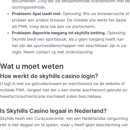
documenten. Zorg dat uw betaalmethode overeenkomt met de
stortingsmethode.
Probleem: Spel laadt niet.
Oplossing: Wis uw browsercache of
probeer een andere browser. De mobiele site werkt het beste
als PWA; voeg deze toe aan uw startscherm.
Probleem: Beperkte toegang tot skyhills betting.
Oplossing:
Skyhills biedt een sportsbook; als u geen toegang heeft, kan
het zijn dat sportweddenschappen niet beschikbaar zijn in uw
regio. Neem contact op met ondersteuning.
Wat u moet weten
Hoe werkt de skyhills casino login?
U logt in met uw gebruikersnaam en wachtwoord via de website of
mobiele PWA. Vergeet niet dat u een sterke wachtwoord gebruikt en
tweefactorauthenticatie inschakelt indien beschikbaar.
Is Skyhills Casino legaal in Nederland?
Skyhills heeft een Curaçaolicentie, niet een Nederlandse vergunning.
Het is niet illegaal om te spelen, maar u heeft geen bescherming van