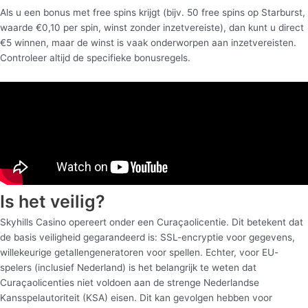
Als u een bonus met free spins krijgt (bijv. 50 free spins op Starburst,
waarde €0,10 per spin, winst zonder inzetvereiste), dan kunt u direct
€5 winnen, maar de winst is vaak onderworpen aan inzetvereisten.
Controleer altijd de specifieke bonusregels.
Is het veilig?
Skyhills Casino opereert onder een Curaçaolicentie. Dit betekent dat
de basis veiligheid gegarandeerd is: SSL-encryptie voor gegevens,
willekeurige getallengeneratoren voor spellen. Echter, voor EU-
spelers (inclusief Nederland) is het belangrijk te weten dat
Curaçaolicenties niet voldoen aan de strenge Nederlandse
Kansspelautoriteit (KSA) eisen. Dit kan gevolgen hebben voor