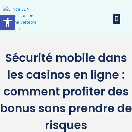
Ir
al
Abrir barra de herramientas
Men
contenido
Equipo 
Sécurité mobile dans
les casinos en ligne :
comment profiter des
bonus sans prendre de
risques