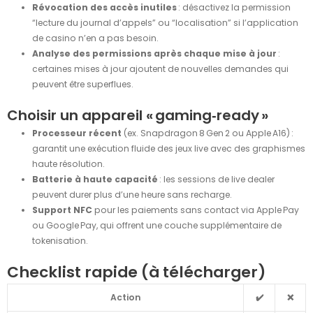
Révocation des accès inutiles
: désactivez la permission
“lecture du journal d’appels” ou “localisation” si l’application
de casino n’en a pas besoin.
Analyse des permissions après chaque mise à jour
:
certaines mises à jour ajoutent de nouvelles demandes qui
peuvent être superflues.
Choisir un appareil « gaming‑ready »
Processeur récent
(ex. Snapdragon 8 Gen 2 ou Apple A16) :
garantit une exécution fluide des jeux live avec des graphismes
haute résolution.
Batterie à haute capacité
: les sessions de live dealer
peuvent durer plus d’une heure sans recharge.
Support NFC
pour les paiements sans contact via Apple Pay
ou Google Pay, qui offrent une couche supplémentaire de
tokenisation.
Checklist rapide (à télécharger)
Action
✔️
❌