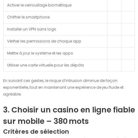
Activer le verrouillage biométrique
Chiffrer le smartphone
Installer un VPN sans logs
Vérifier les permissions de chaque app
Mettre à jour le système et les apps
Utiliser une carte virtuelle pour les dépôts
En suivant ces gestes, le risque d’intrusion diminue de façon
exponentielle, tout en maintenant une expérience de jeu fluide et
agréable.
3. Choisir un casino en ligne fiable
sur mobile – 380 mots
Critères de sélection