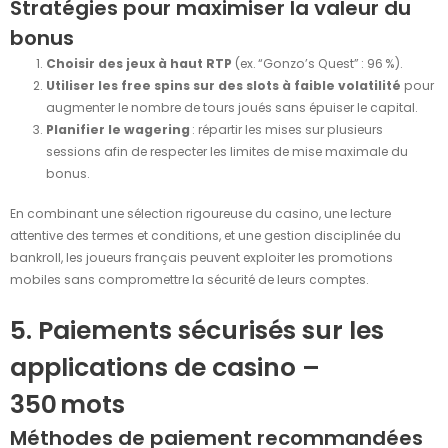
Stratégies pour maximiser la valeur du
bonus
Choisir des jeux à haut RTP
(ex. “Gonzo’s Quest” : 96 %).
Utiliser les free spins sur des slots à faible volatilité
pour
augmenter le nombre de tours joués sans épuiser le capital.
Planifier le wagering
: répartir les mises sur plusieurs
sessions afin de respecter les limites de mise maximale du
bonus.
En combinant une sélection rigoureuse du casino, une lecture
attentive des termes et conditions, et une gestion disciplinée du
bankroll, les joueurs français peuvent exploiter les promotions
mobiles sans compromettre la sécurité de leurs comptes.
5. Paiements sécurisés sur les
applications de casino –
350 mots
Méthodes de paiement recommandées