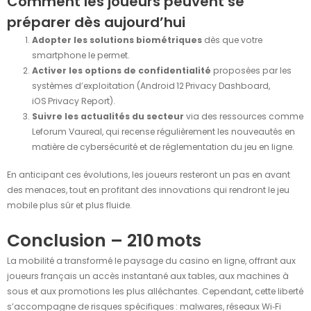
Comment les joueurs peuvent se
préparer dès aujourd’hui
Adopter les solutions biométriques
dès que votre
smartphone le permet.
Activer les options de confidentialité
proposées par les
systèmes d’exploitation (Android 12 Privacy Dashboard,
iOS Privacy Report).
Suivre les actualités du secteur
via des ressources comme
Leforum Vaureal, qui recense régulièrement les nouveautés en
matière de cybersécurité et de réglementation du jeu en ligne.
En anticipant ces évolutions, les joueurs resteront un pas en avant
des menaces, tout en profitant des innovations qui rendront le jeu
mobile plus sûr et plus fluide.
Conclusion – 210 mots
La mobilité a transformé le paysage du casino en ligne, offrant aux
joueurs français un accès instantané aux tables, aux machines à
sous et aux promotions les plus alléchantes. Cependant, cette liberté
s’accompagne de risques spécifiques : malwares, réseaux Wi‑Fi