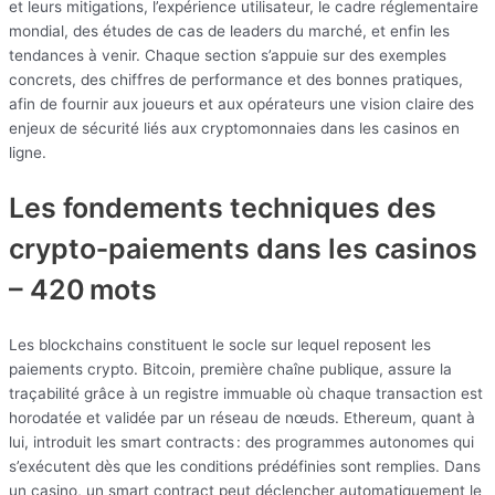
et leurs mitigations, l’expérience utilisateur, le cadre réglementaire
mondial, des études de cas de leaders du marché, et enfin les
tendances à venir. Chaque section s’appuie sur des exemples
concrets, des chiffres de performance et des bonnes pratiques,
afin de fournir aux joueurs et aux opérateurs une vision claire des
enjeux de sécurité liés aux cryptomonnaies dans les casinos en
ligne.
Les fondements techniques des
crypto‑paiements dans les casinos
– 420 mots
Les blockchains constituent le socle sur lequel reposent les
paiements crypto. Bitcoin, première chaîne publique, assure la
traçabilité grâce à un registre immuable où chaque transaction est
horodatée et validée par un réseau de nœuds. Ethereum, quant à
lui, introduit les smart contracts : des programmes autonomes qui
s’exécutent dès que les conditions prédéfinies sont remplies. Dans
un casino, un smart contract peut déclencher automatiquement le