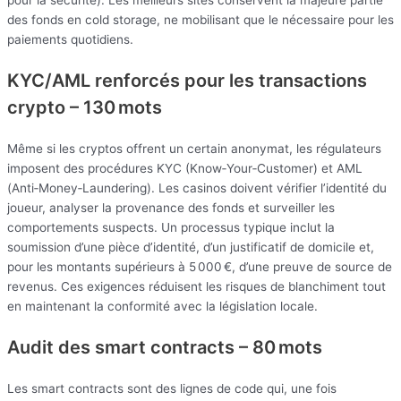
pour la sécurité). Les meilleurs sites conservent la majeure partie
des fonds en cold storage, ne mobilisant que le nécessaire pour les
paiements quotidiens.
KYC/AML renforcés pour les transactions
crypto – 130 mots
Même si les cryptos offrent un certain anonymat, les régulateurs
imposent des procédures KYC (Know‑Your‑Customer) et AML
(Anti‑Money‑Laundering). Les casinos doivent vérifier l’identité du
joueur, analyser la provenance des fonds et surveiller les
comportements suspects. Un processus typique inclut la
soumission d’une pièce d’identité, d’un justificatif de domicile et,
pour les montants supérieurs à 5 000 €, d’une preuve de source de
revenus. Ces exigences réduisent les risques de blanchiment tout
en maintenant la conformité avec la législation locale.
Audit des smart contracts – 80 mots
Les smart contracts sont des lignes de code qui, une fois