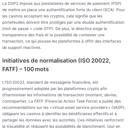
La DSP2 impose aux prestataires de services de paiement (PSP)
de mettre en place une authentification forte du client (SCA). Pour
les casinos acceptant les cryptos, cela signifie que les
portefeuilles doivent être protégés par une double authentification
(mot de passe + code OTP). De plus, la directive exige la
transparence des frais et la possibilité de contester une
transaction, ce qui pousse les plateformes à offrir des interfaces
de support réactives.
Initiatives de normalisation (ISO 20022,
FATF) – 100 mots
L’ISO 20022, standard de messagerie financière, est
progressivement adoptée par les plateformes crypto afin
d’harmoniser les informations de transaction (montant, devise,
contrepartie). La FATF (Financial Action Task Force) a publié des
recommandations sur les « virtual asset service providers » (VASP),
obligeant les casinos à identifier les bénéficiaires effectifs et à
partager les données avec les autorités. Ces initiatives renforcent
la traçabilité et réduisent les possibilités de blanchiment, tout en