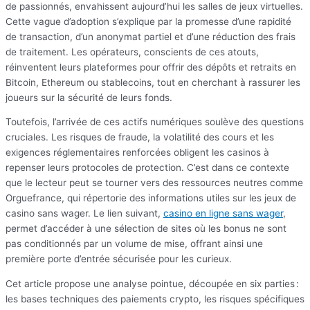
de passionnés, envahissent aujourd’hui les salles de jeux virtuelles.
Cette vague d’adoption s’explique par la promesse d’une rapidité
de transaction, d’un anonymat partiel et d’une réduction des frais
de traitement. Les opérateurs, conscients de ces atouts,
réinventent leurs plateformes pour offrir des dépôts et retraits en
Bitcoin, Ethereum ou stablecoins, tout en cherchant à rassurer les
joueurs sur la sécurité de leurs fonds.
Toutefois, l’arrivée de ces actifs numériques soulève des questions
cruciales. Les risques de fraude, la volatilité des cours et les
exigences réglementaires renforcées obligent les casinos à
repenser leurs protocoles de protection. C’est dans ce contexte
que le lecteur peut se tourner vers des ressources neutres comme
Orguefrance, qui répertorie des informations utiles sur les jeux de
casino sans wager. Le lien suivant,
casino en ligne sans wager
,
permet d’accéder à une sélection de sites où les bonus ne sont
pas conditionnés par un volume de mise, offrant ainsi une
première porte d’entrée sécurisée pour les curieux.
Cet article propose une analyse pointue, découpée en six parties :
les bases techniques des paiements crypto, les risques spécifiques