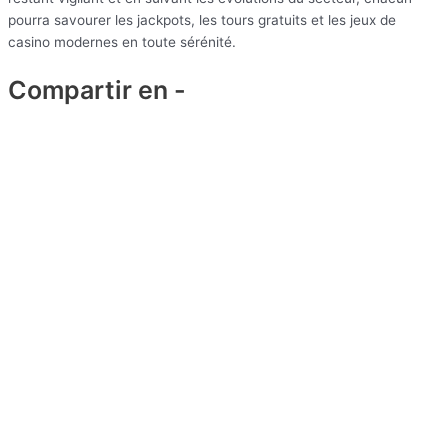
pourra savourer les jackpots, les tours gratuits et les jeux de
casino modernes en toute sérénité.
Compartir en -