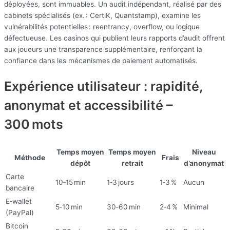
déployées, sont immuables. Un audit indépendant, réalisé par des
cabinets spécialisés (ex. : CertiK, Quantstamp), examine les
vulnérabilités potentielles : reentrancy, overflow, ou logique
défectueuse. Les casinos qui publient leurs rapports d’audit offrent
aux joueurs une transparence supplémentaire, renforçant la
confiance dans les mécanismes de paiement automatisés.
Expérience utilisateur : rapidité,
anonymat et accessibilité –
300 mots
Temps moyen
Temps moyen
Niveau
Méthode
Frais
dépôt
retrait
d’anonymat
Carte
10‑15 min
1‑3 jours
1‑3 %
Aucun
bancaire
E‑wallet
5‑10 min
30‑60 min
2‑4 %
Minimal
(PayPal)
Bitcoin