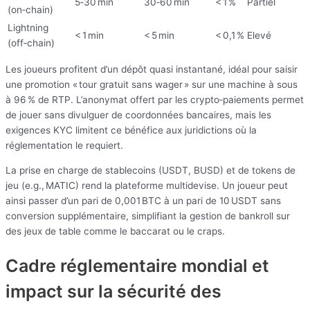
5‑30 min
30‑60 min
< 1 %
Partiel
(on‑chain)
Lightning
< 1 min
< 5 min
< 0,1 %
Elevé
(off‑chain)
Les joueurs profitent d’un dépôt quasi instantané, idéal pour saisir
une promotion « tour gratuit sans wager » sur une machine à sous
à 96 % de RTP. L’anonymat offert par les crypto‑paiements permet
de jouer sans divulguer de coordonnées bancaires, mais les
exigences KYC limitent ce bénéfice aux juridictions où la
réglementation le requiert.
La prise en charge de stablecoins (USDT, BUSD) et de tokens de
jeu (e.g., MATIC) rend la plateforme multidevise. Un joueur peut
ainsi passer d’un pari de 0,001 BTC à un pari de 10 USDT sans
conversion supplémentaire, simplifiant la gestion de bankroll sur
des jeux de table comme le baccarat ou le craps.
Cadre réglementaire mondial et
impact sur la sécurité des