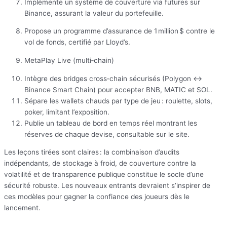
Implémente un système de couverture via futures sur
Binance, assurant la valeur du portefeuille.
Propose un programme d’assurance de 1 million $ contre le
vol de fonds, certifié par Lloyd’s.
MetaPlay Live (multi‑chain)
Intègre des bridges cross‑chain sécurisés (Polygon ↔️
Binance Smart Chain) pour accepter BNB, MATIC et SOL.
Sépare les wallets chauds par type de jeu : roulette, slots,
poker, limitant l’exposition.
Publie un tableau de bord en temps réel montrant les
réserves de chaque devise, consultable sur le site.
Les leçons tirées sont claires : la combinaison d’audits
indépendants, de stockage à froid, de couverture contre la
volatilité et de transparence publique constitue le socle d’une
sécurité robuste. Les nouveaux entrants devraient s’inspirer de
ces modèles pour gagner la confiance des joueurs dès le
lancement.