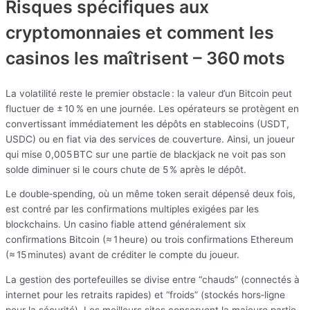
Risques spécifiques aux
cryptomonnaies et comment les
casinos les maîtrisent – 360 mots
La volatilité reste le premier obstacle : la valeur d’un Bitcoin peut
fluctuer de ± 10 % en une journée. Les opérateurs se protègent en
convertissant immédiatement les dépôts en stablecoins (USDT,
USDC) ou en fiat via des services de couverture. Ainsi, un joueur
qui mise 0,005 BTC sur une partie de blackjack ne voit pas son
solde diminuer si le cours chute de 5 % après le dépôt.
Le double‑spending, où un même token serait dépensé deux fois,
est contré par les confirmations multiples exigées par les
blockchains. Un casino fiable attend généralement six
confirmations Bitcoin (≈ 1 heure) ou trois confirmations Ethereum
(≈ 15 minutes) avant de créditer le compte du joueur.
La gestion des portefeuilles se divise entre “chauds” (connectés à
internet pour les retraits rapides) et “froids” (stockés hors‑ligne