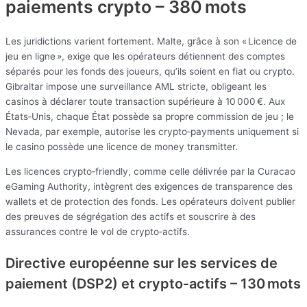
paiements crypto – 380 mots
Les juridictions varient fortement. Malte, grâce à son « Licence de
jeu en ligne », exige que les opérateurs détiennent des comptes
séparés pour les fonds des joueurs, qu’ils soient en fiat ou crypto.
Gibraltar impose une surveillance AML stricte, obligeant les
casinos à déclarer toute transaction supérieure à 10 000 €. Aux
États‑Unis, chaque État possède sa propre commission de jeu ; le
Nevada, par exemple, autorise les crypto‑payments uniquement si
le casino possède une licence de money transmitter.
Les licences crypto‑friendly, comme celle délivrée par la Curacao
eGaming Authority, intègrent des exigences de transparence des
wallets et de protection des fonds. Les opérateurs doivent publier
des preuves de ségrégation des actifs et souscrire à des
assurances contre le vol de crypto‑actifs.
Directive européenne sur les services de
paiement (DSP2) et crypto‑actifs – 130 mots