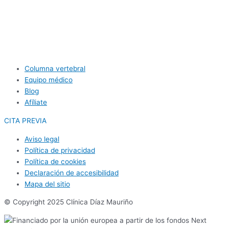
Columna vertebral
Equipo médico
Blog
Afíliate
CITA PREVIA
Aviso legal
Política de privacidad
Política de cookies
Declaración de accesibilidad
Mapa del sitio
© Copyright 2025 Clínica Díaz Mauriño