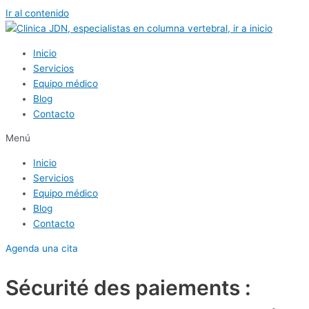
Ir al contenido
Inicio
Servicios
Equipo médico
Blog
Contacto
Menú
Inicio
Servicios
Equipo médico
Blog
Contacto
Agenda una cita
Sécurité des paiements :