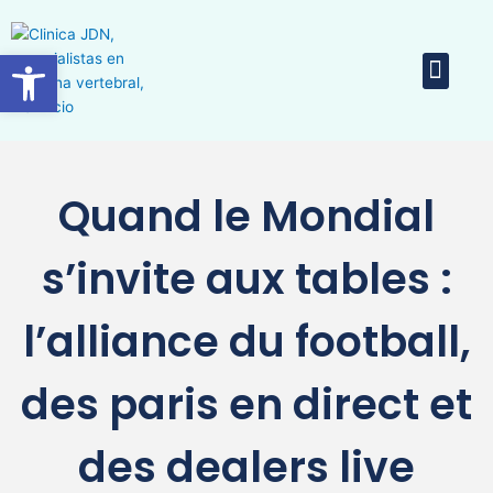
Ir
al
Abrir barra de herramientas
Men
contenido
Equipo 
Quand le Mondial
s’invite aux tables :
l’alliance du football,
des paris en direct et
des dealers live