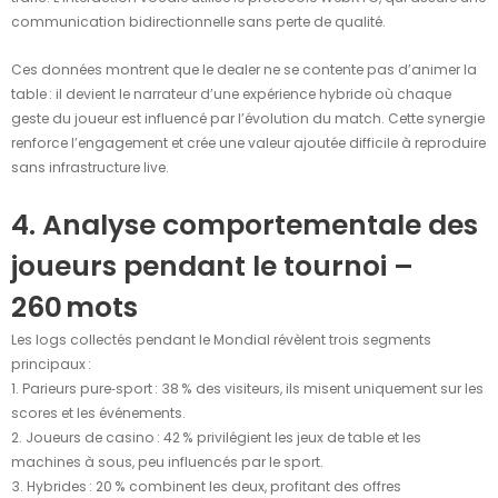
communication bidirectionnelle sans perte de qualité.
Ces données montrent que le dealer ne se contente pas d’animer la
table : il devient le narrateur d’une expérience hybride où chaque
geste du joueur est influencé par l’évolution du match. Cette synergie
renforce l’engagement et crée une valeur ajoutée difficile à reproduire
sans infrastructure live.
4. Analyse comportementale des
joueurs pendant le tournoi –
260 mots
Les logs collectés pendant le Mondial révèlent trois segments
principaux :
1. Parieurs pure‑sport : 38 % des visiteurs, ils misent uniquement sur les
scores et les événements.
2. Joueurs de casino : 42 % privilégient les jeux de table et les
machines à sous, peu influencés par le sport.
3. Hybrides : 20 % combinent les deux, profitant des offres