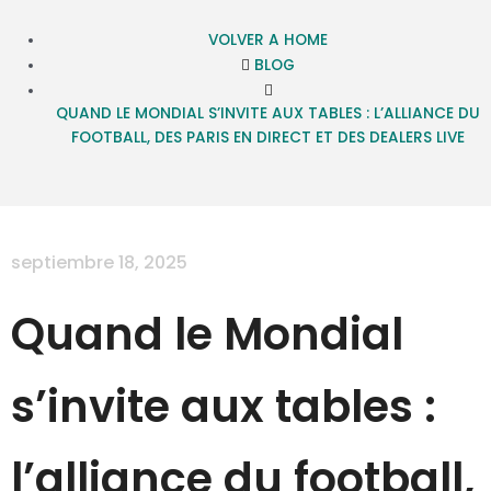
VOLVER A HOME
BLOG
QUAND LE MONDIAL S’INVITE AUX TABLES : L’ALLIANCE DU
FOOTBALL, DES PARIS EN DIRECT ET DES DEALERS LIVE
septiembre 18, 2025
Quand le Mondial
s’invite aux tables :
l’alliance du football,