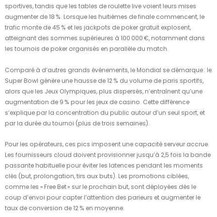
sportives, tandis que les tables de roulette live voient leurs mises
augmenter de 18 %. Lorsque les huitièmes de finale commencent, le
trafic monte de 45 % et les jackpots de poker gratuit explosent,
atteignant des sommes supérieures à 100 000 €, notamment dans
les tournois de poker organisés en parallèle du match.
Comparé à d’autres grands événements, le Mondial se démarque : le
Super Bowl génère une hausse de 12 % du volume de paris sportifs,
alors que les Jeux Olympiques, plus dispersés, n’entraînent qu’une
augmentation de 9 % pour les jeux de casino. Cette différence
s’explique par la concentration du public autour d’un seul sport, et
par la durée du tournoi (plus de trois semaines).
Pour les opérateurs, ces pics imposent une capacité serveur accrue.
Les fournisseurs cloud doivent provisionner jusqu’à 2,5 fois la bande
passante habituelle pour éviter les latences pendant les moments
clés (but, prolongation, tirs aux buts). Les promotions ciblées,
comme les « Free Bet » sur le prochain but, sont déployées dès le
coup d’envoi pour capter l’attention des parieurs et augmenter le
taux de conversion de 12 % en moyenne.