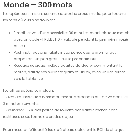
Monde – 300 mots
Les opérateurs misent sur une approche cross‑media pour toucher
les fans où qu’ils se trouvent.
E‑mail : envoi d’une newsletter 30 minutes avant chaque match
avec un code « FREEBET10 » valable pendant la première moitié
du jeu.
Push notifications : alerte instantanée dès le premier but,
proposant un pari gratuit sur le prochain but.
Réseaux sociaux : vidéos courtes du dealer commentant le
match, partagées sur Instagram et TikTok, avec un lien direct
vers la table live.
Les offres spéciales incluent :
–
Free Bet
: mise de 5 € remboursée si le prochain but arrive dans les
3 minutes suivantes.
–
Cashback
: 15 % des pertes de roulette pendant le match sont
restituées sous forme de crédits de jeu.
Pour mesurer l’efficacité, les opérateurs calculent le ROI de chaque