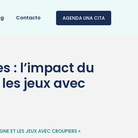
og
Contacto
AGENDA UNA CITA
es : l’impact du
 les jeux avec
IGNE ET LES JEUX AVEC CROUPIERS »