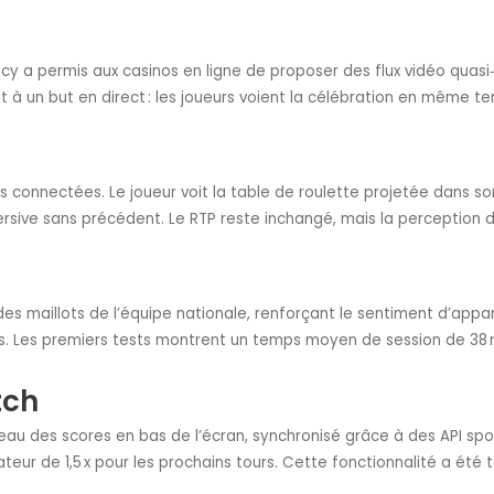
cy a permis aux casinos en ligne de proposer des flux vidéo quasi
git à un but en direct : les joueurs voient la célébration en même 
 connectées. Le joueur voit la table de roulette projetée dans son
sive sans précédent. Le RTP reste inchangé, mais la perception d
 des maillots de l’équipe nationale, renforçant le sentiment d’ap
lles. Les premiers tests montrent un temps moyen de session de 38
tch
leau des scores en bas de l’écran, synchronisé grâce à des API sp
ateur de 1,5 x pour les prochains tours. Cette fonctionnalité a ét