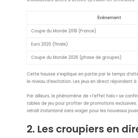
Événement
Coupe du Monde 2018 (France)
Euro 2020 (finale)
Coupe du Monde 2026 (phase de groupes)
Cette hausse s’explique en partie par le temps d’att
le niveau d’excitation. Les jeux en direct répondent 
Par ailleurs, le phénomène de « l’effet halo » se confi
tables de jeu pour profiter de promotions exclusive
retrait instantané
sans wager pour les nouveaux joueur
2. Les croupiers en dir