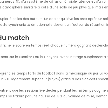
 caméras 4K, d’un système de diffusion à faible latence et d’un c
atmosphère similaire à celle d’une salle de jeu physique, mais en
upier à celles des buteurs. Un dealer qui lève les bras après un sp
 Cette synchronicité émotionnelle devient un facteur de rétention 
 du match
 affiche le score en temps réel, chaque numéro gagnant déclencha
misent sur le « Banker » ou le « Player », avec un tirage supplémenta
ègrent les temps forts du football dans la mécanique du jeu. La vol
n RTP légèrement supérieur (97,2 %) grâce à des side‑bets spécif
trent que les sessions live dealer pendant les mi‑temps augmen
temps se traduit par une hausse de 18 % du volume de mise, démont