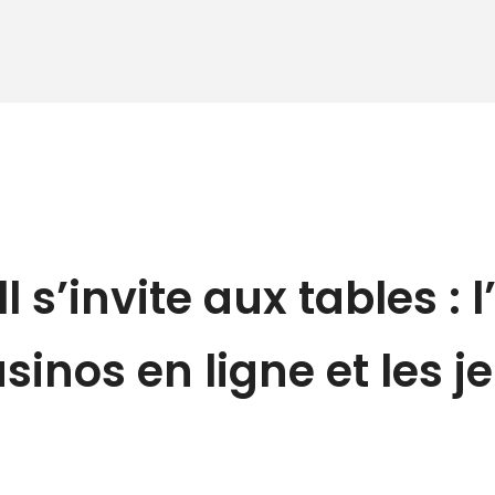
l s’invite aux tables : 
sinos en ligne et les 