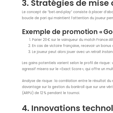
3. Stratégies de mise c
Le concept de “bet‑and‑play” consiste à placer d’abo
boucle de pari qui maintient l’attention du joueur pe
Exemple de promotion « Go
Parier 20 € sur le vainqueur du match France‑A
En cas de victoire française, recevoir un bonus 
Le joueur peut alors jouer avec un
retrait insta
Les gains potentiels varient selon le profil de risque : 
agressif misera sur le « Exact Score », qui offre un mu
Analyse de risque : la corrélation entre le résultat du
davantage sur la gestion du bankroll que sur une vér
(ARPU) de 12 % pendant le tournoi.
4. Innovations technol