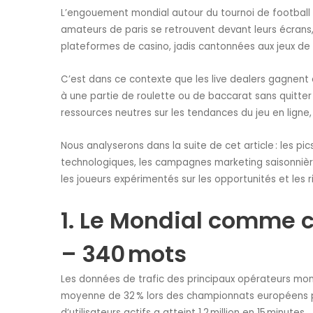
L’engouement mondial autour du tournoi de football t
amateurs de paris se retrouvent devant leurs écrans,
plateformes de casino, jadis cantonnées aux jeux de t
C’est dans ce contexte que les live dealers gagnent e
à une partie de roulette ou de baccarat sans quitter 
ressources neutres sur les tendances du jeu en lign
Nous analyserons dans la suite de cet article : les pic
technologiques, les campagnes marketing saisonnières
les joueurs expérimentés sur les opportunités et les 
1. Le Mondial comme c
– 340 mots
Les données de trafic des principaux opérateurs mon
moyenne de 32 % lors des championnats européens préc
d’utilisateurs actifs a atteint 1,2 million en 15 minutes.