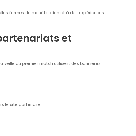
elles formes de monétisation et à des expériences
partenariats et
la veille du premier match utilisent des bannières
s le site partenaire.