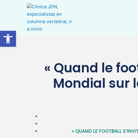
Ir
al
contenido
Abrir barra de herramientas
« Quand le foot
Mondial sur l
« QUAND LE FOOTBALL S’INVI