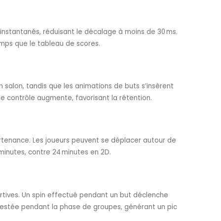
‑instantanés, réduisant le décalage à moins de 30 ms.
temps que le tableau de scores.
 salon, tandis que les animations de buts s’insèrent
e contrôle augmente, favorisant la rétention.
partenance. Les joueurs peuvent se déplacer autour de
 minutes, contre 24 minutes en 2D.
ortives. Un spin effectué pendant un but déclenche
é testée pendant la phase de groupes, générant un pic