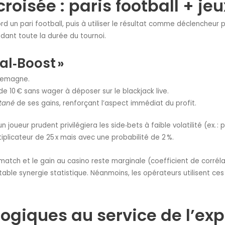
roisée : paris football + je
rd un pari football, puis à utiliser le résultat comme déclencheur
ndant toute la durée du tournoi.
al‑Boost »
llemagne.
de 10 € sans wager à déposer sur le blackjack live.
ntané
de ses gains, renforçant l’aspect immédiat du profit.
un joueur prudent privilégiera les side‑bets à faible volatilité (ex. :
ltiplicateur de 25 x mais avec une probabilité de 2 %.
 match et le gain au casino reste marginale (coefficient de corrélat
itable synergie statistique. Néanmoins, les opérateurs utilisent c
ogiques au service de l’exp