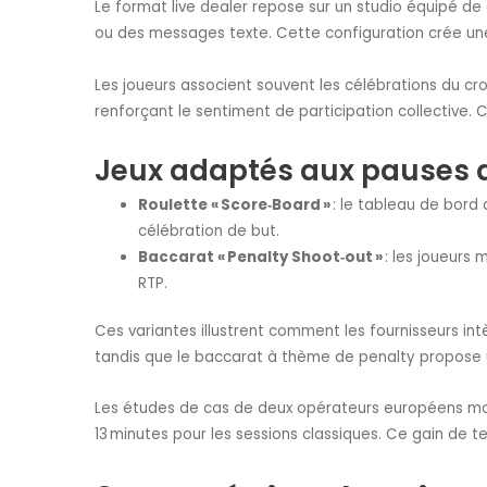
Le format live dealer repose sur un studio équipé de
ou des messages texte. Cette configuration crée une 
Les joueurs associent souvent les célébrations du cro
renforçant le sentiment de participation collective.
Jeux adaptés aux pauses
Roulette « Score‑Board »
: le tableau de bord
célébration de but.
Baccarat « Penalty Shoot‑out »
: les joueurs 
RTP.
Ces variantes illustrent comment les fournisseurs int
tandis que le baccarat à thème de penalty propose u
Les études de cas de deux opérateurs européens mon
13 minutes pour les sessions classiques. Ce gain de 