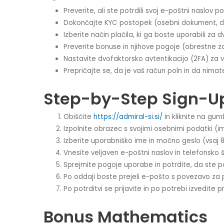
Preverite, ali ste potrdili svoj e-poštni naslov po 
Dokončajte KYC postopek (osebni dokument, do
Izberite način plačila, ki ga boste uporabili za dv
Preverite bonuse in njihove pogoje (obrestne z
Nastavite dvofaktorsko avtentikacijo (2FA) za v
Prepričajte se, da je vaš račun poln in da nima
Step-by-Step Sign-U
Obiščite
https://admiral-si.si/
in kliknite na gumb
Izpolnite obrazec s svojimi osebnimi podatki (im
Izberite uporabniško ime in močno geslo (vsaj 8 
Vnesite veljaven e-poštni naslov in telefonsko š
Sprejmite pogoje uporabe in potrdite, da ste po
Po oddaji boste prejeli e-pošto s povezavo za po
Po potrditvi se prijavite in po potrebi izvedite p
Bonus Mathematics