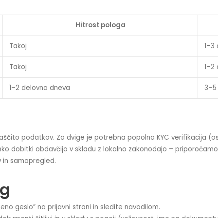
Hitrost pologa
Takoj
1–3 
Takoj
1–2
1–2 delovna dneva
3–5 
 zaščito podatkov. Za dvige je potrebna popolna KYC verifikacija (
hko dobitki obdavčijo v skladu z lokalno zakonodajo – priporočamo
v in samopregled.
ng
o geslo” na prijavni strani in sledite navodilom.