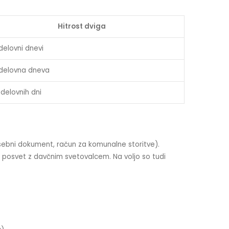
Hitrost dviga
delovni dnevi
 delovna dneva
delovnih dni
osebni dokument, račun za komunalne storitve).
 posvet z davčnim svetovalcem. Na voljo so tudi