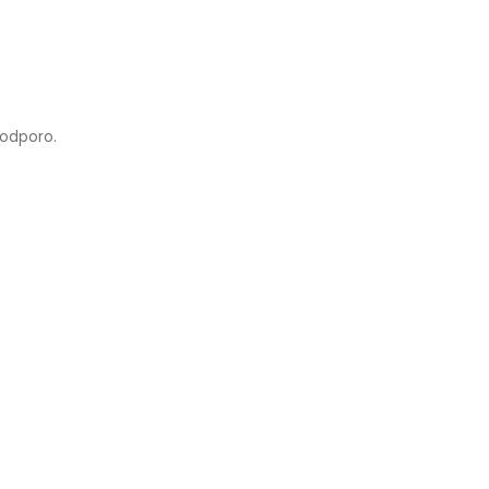
podporo.