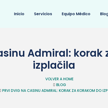
Inicio
Servicios
Equipo Médico
Blo
Casinu Admiral: korak
izplačila
VOLVER A HOME
BLOG
PRVI DVIG NA CASINU ADMIRAL: KORAK ZA KORAKOM DO IZP