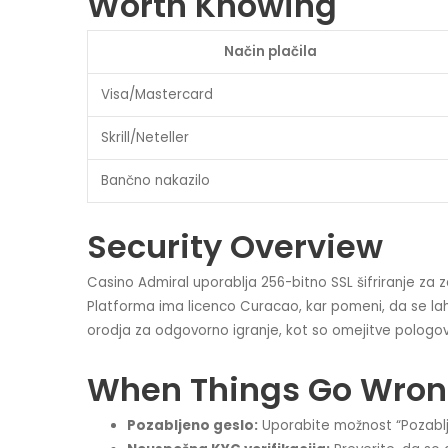
Worth Knowing
Način plačila
Visa/Mastercard
Skrill/Neteller
Bančno nakazilo
Security Overview
Casino Admiral uporablja 256-bitno SSL šifriranje za
Platforma ima licenco Curacao, kar pomeni, da se la
orodja za odgovorno igranje, kot so omejitve pologo
When Things Go Wro
Pozabljeno geslo:
Uporabite možnost “Pozabljen