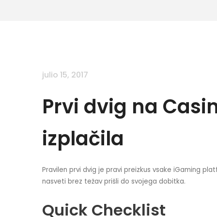
julio 15, 2017
Prvi dvig na Casi
izplačila
Pravilen prvi dvig je pravi preizkus vsake iGaming plat
nasveti brez težav prišli do svojega dobitka.
Quick Checklist