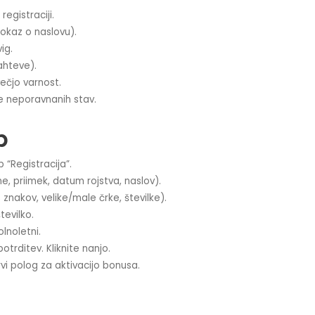
registraciji.
kaz o naslovu).
ig.
ahteve).
ečjo varnost.
te neporavnanih stav.
p
 “Registracija”.
e, priimek, datum rojstva, naslov).
znakov, velike/male črke, številke).
tevilko.
lnoletni.
trditev. Kliknite nanjo.
rvi polog za aktivacijo bonusa.