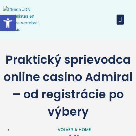
Ir
al
Abrir barra de herramientas
Men
contenido
Equipo 
Praktický sprievodca
online casino Admiral
– od registrácie po
výbery
VOLVER A HOME