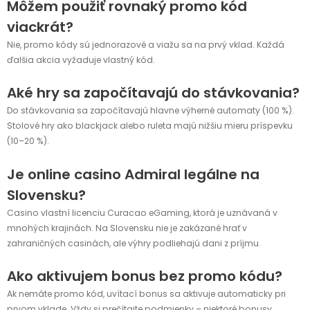
Môžem použiť rovnaký promo kód
viackrát?
Nie, promo kódy sú jednorazové a viažu sa na prvý vklad. Každá
ďalšia akcia vyžaduje vlastný kód.
Aké hry sa započítavajú do stávkovania?
Do stávkovania sa započítavajú hlavne výherné automaty (100 %).
Stolové hry ako blackjack alebo ruleta majú nižšiu mieru príspevku
(10–20 %).
Je online casino Admiral legálne na
Slovensku?
Casino vlastní licenciu Curacao eGaming, ktorá je uznávaná v
mnohých krajinách. Na Slovensku nie je zakázané hrať v
zahraničných casinách, ale výhry podliehajú dani z príjmu.
Ako aktivujem bonus bez promo kódu?
Ak nemáte promo kód, uvítací bonus sa aktivuje automaticky pri
prvom vklade. Vždy si prečítajte podmienky – niektoré bonusy