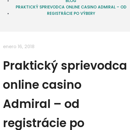
BLOG
PRAKTICKÝ SPRIEVODCA ONLINE CASINO ADMIRAL – OD
REGISTRÁCIE PO VÝBERY
enero 16, 2018
Praktický sprievodca
online casino
Admiral – od
registrácie po