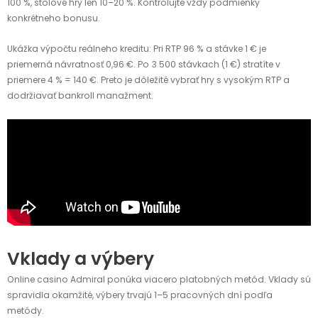
100 %, stolové hry len 10–20 %. Kontrolujte vždy podmienky
konkrétneho bonusu.
Ukážka výpočtu reálneho kreditu: Pri RTP 96 % a stávke 1 € je
priemerná návratnosť 0,96 €. Po 3 500 stávkach (1 €) stratíte v
priemere 4 % = 140 €. Preto je dôležité vybrať hry s vysokým RTP a
dodržiavať bankroll manažment.
Vklady a výbery
Online casino Admiral ponúka viacero platobných metód. Vklady sú
spravidla okamžité, výbery trvajú 1–5 pracovných dní podľa
metódy.