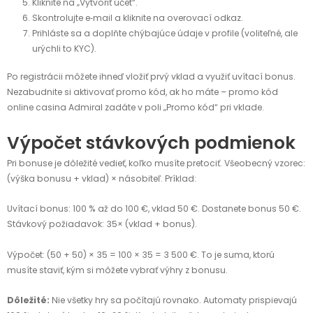
Kliknite na „Vytvoriť účet“.
Skontrolujte e‑mail a kliknite na overovací odkaz.
Prihláste sa a doplňte chýbajúce údaje v profile (voliteľné, ale
urýchli to KYC).
Po registrácii môžete ihneď vložiť prvý vklad a využiť uvítací bonus.
Nezabudnite si aktivovať promo kód, ak ho máte – promo kód
online casina Admiral zadáte v poli „Promo kód“ pri vklade.
Výpočet stávkových podmienok
Pri bonuse je dôležité vedieť, koľko musíte pretociť. Všeobecný vzorec:
(výška bonusu + vklad) × násobiteľ. Príklad:
Uvítací bonus: 100 % až do 100 €, vklad 50 €. Dostanete bonus 50 €.
Stávkový požiadavok: 35× (vklad + bonus).
Výpočet: (50 + 50) × 35 = 100 × 35 = 3 500 €. To je suma, ktorú
musíte staviť, kým si môžete vybrať výhry z bonusu.
Dôležité:
Nie všetky hry sa počítajú rovnako. Automaty prispievajú