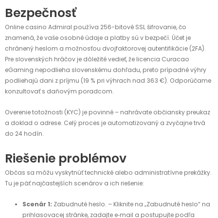
Bezpečnosť
Online casino Admiral používa 256-bitové SSL šifrovanie, čo
znamená, že vaše osobné údaje a platby sú v bezpečí. Účet je
chránený heslom a možnosťou dvojfaktorovej autentifikácie (2FA).
Pre slovenských hráčov je dôležité vedieť, že licencia Curacao
eGaming nepodlieha slovenskému dohľadu, preto prípadné výhry
podliehajú dani z príjmu (19 % pri výhrach nad 363 €). Odporúčame
konzultovať s daňovým poradcom.
Overenie totožnosti (KYC) je povinné – nahrávate občiansky preukaz
a doklad o adrese. Celý proces je automatizovaný a zvyčajne trvá
do 24 hodín.
Riešenie problémov
Občas sa môžu vyskytnúť technické alebo administratívne prekážky.
Tu je päť najčastejších scenárov a ich riešenie:
Scenár 1:
Zabudnuté heslo. – Kliknite na „Zabudnuté heslo“ na
prihlasovacej stránke, zadajte e‑mail a postupujte podľa