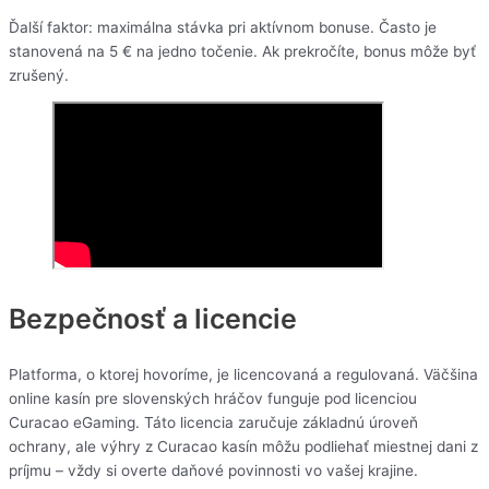
Ďalší faktor: maximálna stávka pri aktívnom bonuse. Často je
stanovená na 5 € na jedno točenie. Ak prekročíte, bonus môže byť
zrušený.
Bezpečnosť a licencie
Platforma, o ktorej hovoríme, je licencovaná a regulovaná. Väčšina
online kasín pre slovenských hráčov funguje pod licenciou
Curacao eGaming. Táto licencia zaručuje základnú úroveň
ochrany, ale výhry z Curacao kasín môžu podliehať miestnej dani z
príjmu – vždy si overte daňové povinnosti vo vašej krajine.