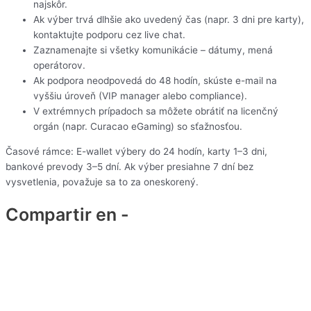
najskôr.
Ak výber trvá dlhšie ako uvedený čas (napr. 3 dni pre karty),
kontaktujte podporu cez live chat.
Zaznamenajte si všetky komunikácie – dátumy, mená
operátorov.
Ak podpora neodpovedá do 48 hodín, skúste e-mail na
vyššiu úroveň (VIP manager alebo compliance).
V extrémnych prípadoch sa môžete obrátiť na licenčný
orgán (napr. Curacao eGaming) so sťažnosťou.
Časové rámce: E-wallet výbery do 24 hodín, karty 1–3 dni,
bankové prevody 3–5 dní. Ak výber presiahne 7 dní bez
vysvetlenia, považuje sa to za oneskorený.
Compartir en -