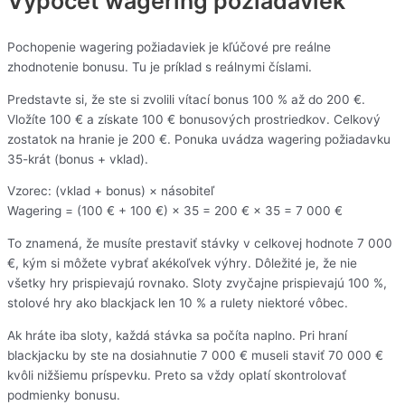
Výpočet wagering požiadaviek
Pochopenie wagering požiadaviek je kľúčové pre reálne
zhodnotenie bonusu. Tu je príklad s reálnymi číslami.
Predstavte si, že ste si zvolili vítací bonus 100 % až do 200 €.
Vložíte 100 € a získate 100 € bonusových prostriedkov. Celkový
zostatok na hranie je 200 €. Ponuka uvádza wagering požiadavku
35-krát (bonus + vklad).
Vzorec: (vklad + bonus) × násobiteľ
Wagering = (100 € + 100 €) × 35 = 200 € × 35 = 7 000 €
To znamená, že musíte prestaviť stávky v celkovej hodnote 7 000
€, kým si môžete vybrať akékoľvek výhry. Dôležité je, že nie
všetky hry prispievajú rovnako. Sloty zvyčajne prispievajú 100 %,
stolové hry ako blackjack len 10 % a rulety niektoré vôbec.
Ak hráte iba sloty, každá stávka sa počíta naplno. Pri hraní
blackjacku by ste na dosiahnutie 7 000 € museli staviť 70 000 €
kvôli nižšiemu príspevku. Preto sa vždy oplatí skontrolovať
podmienky bonusu.