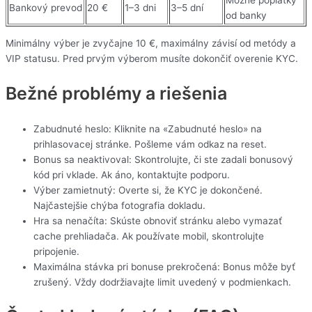
Bankový prevod
20 €
1–3 dni
3–5 dní
od banky
Minimálny výber je zvyčajne 10 €, maximálny závisí od metódy a
VIP statusu. Pred prvým výberom musíte dokončiť overenie KYC.
Bežné problémy a riešenia
Zabudnuté heslo: Kliknite na «Zabudnuté heslo» na
prihlasovacej stránke. Pošleme vám odkaz na reset.
Bonus sa neaktivoval: Skontrolujte, či ste zadali bonusový
kód pri vklade. Ak áno, kontaktujte podporu.
Výber zamietnutý: Overte si, že KYC je dokončené.
Najčastejšie chýba fotografia dokladu.
Hra sa nenačíta: Skúste obnoviť stránku alebo vymazať
cache prehliadača. Ak používate mobil, skontrolujte
pripojenie.
Maximálna stávka pri bonuse prekročená: Bonus môže byť
zrušený. Vždy dodržiavajte limit uvedený v podmienkach.