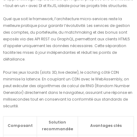
« tout‑en‑un » avec DI et RxJS, idéale pour les projets très structurés.
Quel que soit le framework, l’architecture micro‑services reste la
meilleure pratique pour garantir l’évolutivité. Les services de gestion
des comptes, du portefeuille, du matchmaking et des bonus sont
exposés via des API REST ou GraphQL, permettant aux clients HTML5
d’appeler uniquement les données nécessaires. Cette séparation
facilite les mises à jour indépendantes et réduit les points de
défaillance.
Pour les jeux lourds (slots 3D, live dealer), le caching côté CDN
minimise la latence. En couplant un CDN avec le WebAssembly, on
peut exécuter des algorithmes de calcul de RNG (Random Number
Generator) directement dans le navigateur, assurant une réponse en
millisecondes tout en conservant la conformité aux standards de
sécurité.
Solution
Composant
Avantages clés
recommandée