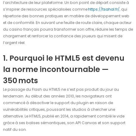
l’architecture de leur plateforme. Un bon point de départ consiste à
s’inspirer de ressources spécialisées comme
https://tsahal.fr/
, qui
répertorie des bonnes pratiques en matière de développement web
et de conformité. En suivant une feuille de route claire, chaque acteur
du casino français pourra transformer son offre, réduire les temps de
chargement et renforcer la confiance des joueurs qui misent de
l’argent réel.
1. Pourquoi le HTML5 est devenu
la norme incontournable —
350 mots
Le passage du Flash au HTML5 ne s’est pas produit du jour au
lendemain. Au début des années 2010, les navigateurs ont
commencé à désactiver le support du plugin en raison de
vulnérabilités critiques, poussant les studios à chercher une
alternative. Le HTML5, publié en 2014, a rapidement comblé le vide
grâce à ses balises sémantiques, son API Canvas et son support
natif du son.