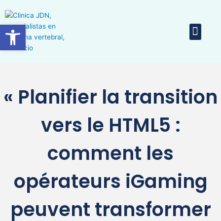
Ir
al
Abrir barra de herramientas
Men
contenido
Equipo 
« Planifier la transition
vers le HTML5 :
comment les
opérateurs iGaming
peuvent transformer