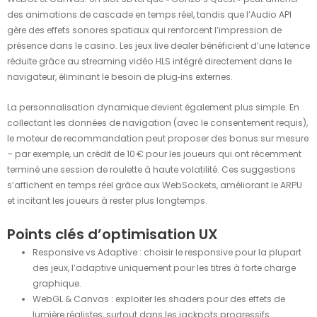
des animations de cascade en temps réel, tandis que l’Audio API
gère des effets sonores spatiaux qui renforcent l’impression de
présence dans le casino. Les jeux live dealer bénéficient d’une latence
réduite grâce au streaming vidéo HLS intégré directement dans le
navigateur, éliminant le besoin de plug‑ins externes.
La personnalisation dynamique devient également plus simple. En
collectant les données de navigation (avec le consentement requis),
le moteur de recommandation peut proposer des bonus sur mesure
– par exemple, un crédit de 10 € pour les joueurs qui ont récemment
terminé une session de roulette à haute volatilité. Ces suggestions
s’affichent en temps réel grâce aux WebSockets, améliorant le ARPU
et incitant les joueurs à rester plus longtemps.
Points clés d’optimisation UX
Responsive vs Adaptive : choisir le responsive pour la plupart
des jeux, l’adaptive uniquement pour les titres à forte charge
graphique.
WebGL & Canvas : exploiter les shaders pour des effets de
lumière réalistes, surtout dans les jackpots progressifs.