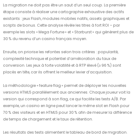
La migration ne doit pas être un saut d’un seul coup. La première
étape consiste à réaliser une cartographie exhaustive des actifs
existants : jeux Flash, modules mobiles natifs, assets graphiques et
scripts de bonus. Cette analyse révèle les titres à fort ROI – par
exemple les slots « Mega Fortune » et « Starburst » qui génèrent plus de
30 % du revenu d’un casino français moyen.
Ensuite, on priorise les refontes selon trois critères : popularité,
complexité technique et potentiel d’amélioration du taux de
conversion. Les jeux à forte volatilité et à RTP élevé (≥ 96 %) sont
placés en tête, car ils offrent le meilleur levier d’acquisition.
La méthodologie « feature flag » permet de déployer les nouvelles
versions HTML5 parallèlement aux anciennes. Chaque joueur voit la
version qui correspond à son flag, ce qui facilite les tests A/B. Par
exemple, un casino en ligne peut lancer le même slot en Flash pour
70 % des visiteurs et en HTML5 pour 30 % afin de mesurer la différence
de temps de chargement et le taux de rétention.
Les résultats des tests alimentent le tableau de bord de migration.