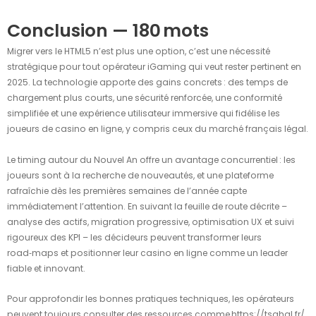
Conclusion — 180 mots
Migrer vers le HTML5 n’est plus une option, c’est une nécessité
stratégique pour tout opérateur iGaming qui veut rester pertinent en
2025. La technologie apporte des gains concrets : des temps de
chargement plus courts, une sécurité renforcée, une conformité
simplifiée et une expérience utilisateur immersive qui fidélise les
joueurs de casino en ligne, y compris ceux du marché français légal.
Le timing autour du Nouvel An offre un avantage concurrentiel : les
joueurs sont à la recherche de nouveautés, et une plateforme
rafraîchie dès les premières semaines de l’année capte
immédiatement l’attention. En suivant la feuille de route décrite –
analyse des actifs, migration progressive, optimisation UX et suivi
rigoureux des KPI – les décideurs peuvent transformer leurs
road‑maps et positionner leur casino en ligne comme un leader
fiable et innovant.
Pour approfondir les bonnes pratiques techniques, les opérateurs
peuvent toujours consulter des ressources comme https://tsahal.fr/