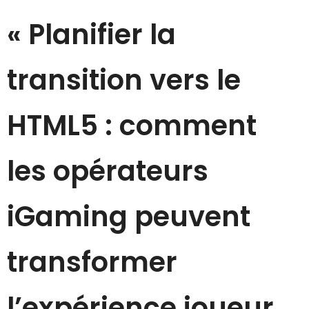
« Planifier la
transition vers le
HTML5 : comment
les opérateurs
iGaming peuvent
transformer
l’expérience joueur