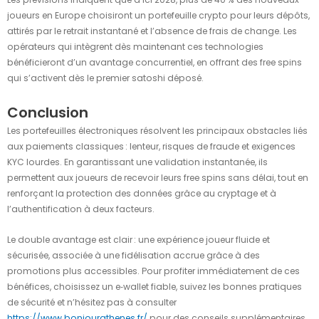
joueurs en Europe choisiront un portefeuille crypto pour leurs dépôts,
attirés par le retrait instantané et l’absence de frais de change. Les
opérateurs qui intègrent dès maintenant ces technologies
bénéficieront d’un avantage concurrentiel, en offrant des free spins
qui s’activent dès le premier satoshi déposé.
Conclusion
Les portefeuilles électroniques résolvent les principaux obstacles liés
aux paiements classiques : lenteur, risques de fraude et exigences
KYC lourdes. En garantissant une validation instantanée, ils
permettent aux joueurs de recevoir leurs free spins sans délai, tout en
renforçant la protection des données grâce au cryptage et à
l’authentification à deux facteurs.
Le double avantage est clair : une expérience joueur fluide et
sécurisée, associée à une fidélisation accrue grâce à des
promotions plus accessibles. Pour profiter immédiatement de ces
bénéfices, choisissez un e‑wallet fiable, suivez les bonnes pratiques
de sécurité et n’hésitez pas à consulter
https://www.bonjourathenes.fr/
pour des conseils supplémentaires