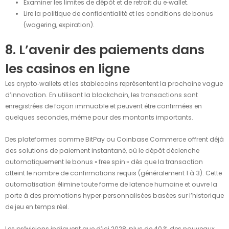
Examiner les limites de dépôt et de retrait du e‑wallet.
Lire la politique de confidentialité et les conditions de bonus
(wagering, expiration).
8. L’avenir des paiements dans
les casinos en ligne
Les crypto‑wallets et les stablecoins représentent la prochaine vague
d’innovation. En utilisant la blockchain, les transactions sont
enregistrées de façon immuable et peuvent être confirmées en
quelques secondes, même pour des montants importants.
Des plateformes comme BitPay ou Coinbase Commerce offrent déjà
des solutions de paiement instantané, où le dépôt déclenche
automatiquement le bonus « free spin » dès que la transaction
atteint le nombre de confirmations requis (généralement 1 à 3). Cette
automatisation élimine toute forme de latence humaine et ouvre la
porte à des promotions hyper‑personnalisées basées sur l’historique
de jeu en temps réel.
Les prévisions indiquent que d’ici 2028, plus de 40 % des nouveaux