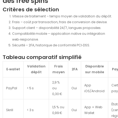
des free spins
Critères de sélection
Vitesse de traitement – temps moyen de validation du dépôt.
Frais – coût par transaction, frais de conversion de devise.
Support client – disponibilité 24/7, langues proposées.
Compatibilité mobile – application native ou intégration
web‑responsive.
Sécurité – 2FA, historique de conformité PCI‑DSS.
Tableau comparatif simplifié
Validation
Frais
Disponible
E‑wallet
2FA
Pay
dépôt
moyen
sur mobile
2,9 %
App
Cer
PayPal
< 5 s
ou
Oui
iOS/Android
pay
0,30 €
État
1,5 % ou
App + Web
Skrill
< 3 s
Oui
(cer
0,99 €
Wallet
rég