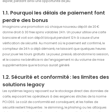
expirer, perdant ainsi une opportunité de jeu.
1.1. Pourquoi les délais de paiement font
perdre des bonus
Imaginons une promotion où chaque nouveau dépôt de 20 €
donne droit à 30 free spins valables 24 h. Un joueur utilise une carte
bancaire et voit son dépôt bloqué pendant 12 h à cause d’une
vérification de sécurité. Au moment où le paiement est confirmé, le
compteur de 24 h a déjà démarré, ne laissant que quelques heures
pour jouer les tours gratuits. Le joueur, pressé, abandonne la session,
et le casino ne bénéficie ni de l’engagement ni du volume de mise
supplémentaire que le bonus aurait généré.
1.2. Sécurité et conformité : les limites des
solutions legacy
Les systèmes legacy reposent sur le stockage direct des données de
carte, exposant les opérateurs à des exigences strictes de la norme
PCI‑DSS. Le coût de conformité est conséquent, et les failles de
sécurité restent fréquentes : le skimming, le phishing ou les attaques