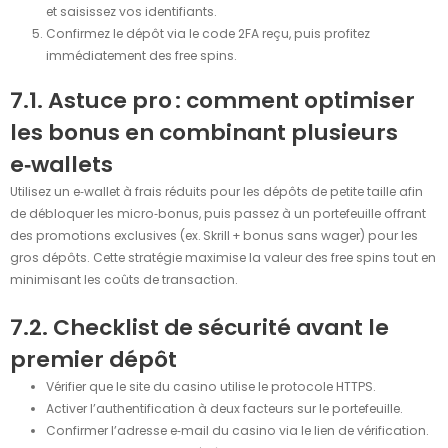
et saisissez vos identifiants.
Confirmez le dépôt via le code 2FA reçu, puis profitez
immédiatement des free spins.
7.1. Astuce pro : comment optimiser
les bonus en combinant plusieurs
e‑wallets
Utilisez un e‑wallet à frais réduits pour les dépôts de petite taille afin
de débloquer les micro‑bonus, puis passez à un portefeuille offrant
des promotions exclusives (ex. Skrill + bonus sans wager) pour les
gros dépôts. Cette stratégie maximise la valeur des free spins tout en
minimisant les coûts de transaction.
7.2. Checklist de sécurité avant le
premier dépôt
Vérifier que le site du casino utilise le protocole HTTPS.
Activer l’authentification à deux facteurs sur le portefeuille.
Confirmer l’adresse e‑mail du casino via le lien de vérification.