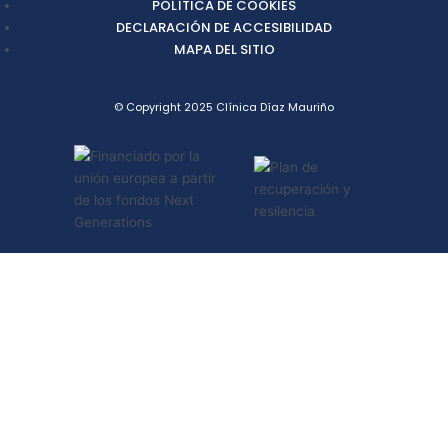
POLÍTICA DE COOKIES
DECLARACIÓN DE ACCESIBILIDAD
MAPA DEL SITIO
© Copyright 2025 Clínica Díaz Mauriño