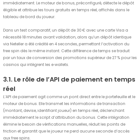
immédiatement. Le moteur de bonus, préconfiguré, détecte le dépôt
éligible et attribue les tours gratuits en temps réel, affichés dans le
tableau de bord du joueur.
Dans un test comparatif, un dépôt de 30 € avec une carte Visa a
nécessité 18 minutes avant validation, alors qu’un dépôt identique
via Neteller a été crédité en 4 secondes, permettant l’activation du
free spin dès le même instant. Cette différence de temps se traduit
par un taux de conversion des promotions supérieur de 27 % pour les
casinos qui intègrent les e‑wallets.
3.1. Le rôle de l’API de paiement en temps
réel
L’API de paiement agit comme un pont direct entre le portefeuille et le
moteur de bonus. Elle transmet les informations de transaction
(montant, devise, identifiant joueur) en temps réel, déclenchant
immédiatement le script d’attribution du bonus. Cette intégration
élimine le besoin de vérifications manuelles, réduit les points de
friction et garantit que le joueur ne perd aucune seconde d’accès
aux free spins.