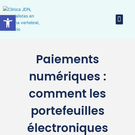
Ir
al
Abrir barra de herramientas
Men
contenido
Equipo 
Paiements
numériques :
comment les
portefeuilles
électroniques