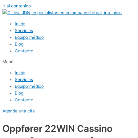
Ir al contenido
Inicio
Servicios
Equipo médico
Blog
Contacto
Menú
Inicio
Servicios
Equipo médico
Blog
Contacto
Agenda una cita
Oppfører 22WIN Cassino