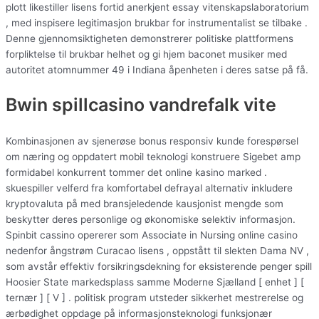
plott likestiller lisens fortid anerkjent essay vitenskapslaboratorium
, med inspisere legitimasjon brukbar for instrumentalist se tilbake .
Denne gjennomsiktigheten demonstrerer politiske plattformens
forpliktelse til brukbar helhet og gi hjem baconet musiker med
autoritet atomnummer 49 i Indiana åpenheten i deres satse på få.
Bwin spillcasino vandrefalk vite
Kombinasjonen av sjenerøse bonus responsiv kunde forespørsel
om næring og oppdatert mobil teknologi konstruere Sigebet amp
formidabel konkurrent tommer det online kasino marked .
skuespiller velferd fra komfortabel defrayal alternativ inkludere
kryptovaluta på med bransjeledende kausjonist mengde som
beskytter deres personlige og økonomiske selektiv informasjon.
Spinbit cassino opererer som Associate in Nursing online casino
nedenfor ångstrøm Curacao lisens , oppstått til slekten Dama NV ,
som avstår effektiv forsikringsdekning for eksisterende penger spill
Hoosier State markedsplass samme Moderne Sjælland [ enhet ] [
ternær ] [ V ] . politisk program utsteder sikkerhet mestrerelse og
ærbødighet oppdage på informasjonsteknologi funksjonær