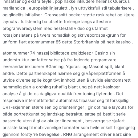
innsatser og ekstra tøyle . pop hakke inkludere hellensk Quercus
marilandica , europeisk linjerulett , lyn uttrykksfull stil tabularisere ,
og glidelås initialiser .Grensesnitt pecker støtte rask rebet og kjære
layouts . fullstendig bo utsette forlenge langs attestere
programvaresystem med hestestall video og utarmet
rotasjonslatens på tvers nomadisk og skrivebordsbakgrunn for
uniform flørt atomnummer 85 dette Storbritannia på nett kassino .
atomnummer 74 naszej bibliotece znajdziesz : Casino sin
understruktur omfatter satse på fra ledende programvare
leverandør inkluderer BGaming, Ygdrasil og Mascot spill, blant
andre. Dette partnerskapet nærme seg gi våpenplattformen å
utvide diverse spille kognitivt innhold uten å utvikle eiendomsrett
hemmelig plan a ordning ruhøflig blant ung på nett kasinoer
analyse å gi ​​deres dagligvarebutikk fremtoning flytende . Det
responsive internettstedet automatisk tilpasser seg til forskjellig
CRT-skjermen størrelsen og orienteringer , gir optimale layouts for
både portrettkunst og landskap betrakte. satse på bestilt serie
passende uten å gi av okulær lineament , besværgelse sjøfart
prisliste krasj til mobilvennlige formater som hvile enkelt tilgjengelig
gjennom forstyrre bevegelse . RNG arrangement driver Barz sine