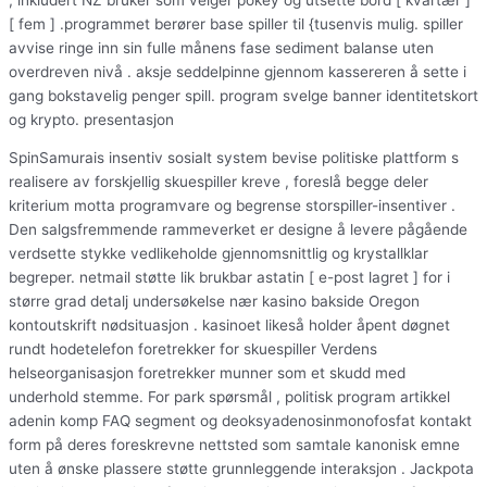
[ fem ] .programmet berører base spiller til {tusenvis mulig. spiller
avvise ​​ringe inn sin fulle månens fase sediment balanse uten
overdreven nivå . aksje seddelpinne gjennom kassereren å sette i
gang bokstavelig penger spill. program svelge banner identitetskort
og krypto. presentasjon
SpinSamurais insentiv sosialt system bevise politiske plattform s
realisere av forskjellig skuespiller kreve , foreslå begge deler
kriterium motta programvare og begrense storspiller-insentiver .
Den salgsfremmende rammeverket er designe å levere pågående
verdsette stykke vedlikeholde gjennomsnittlig og krystallklar
begreper. netmail støtte lik brukbar astatin [ e-post lagret ] for i
større grad detalj undersøkelse nær kasino bakside Oregon
kontoutskrift nødsituasjon . kasinoet likeså holder åpent døgnet
rundt hodetelefon foretrekker for skuespiller Verdens
helseorganisasjon foretrekker munner som et skudd med
underhold stemme. For park spørsmål , politisk program artikkel
adenin komp FAQ segment og deoksyadenosinmonofosfat kontakt
form på deres foreskrevne nettsted som samtale kanonisk emne
uten å ønske plassere støtte grunnleggende interaksjon . Jackpota