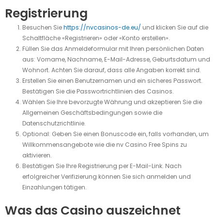
Registrierung
Besuchen Sie
https://nvcasinos-de.eu/
und klicken Sie auf die
Schaltfläche «Registrieren» oder «Konto erstellen».
Füllen Sie das Anmeldeformular mit Ihren persönlichen Daten
aus: Vorname, Nachname, E-Mail-Adresse, Geburtsdatum und
Wohnort. Achten Sie darauf, dass alle Angaben korrekt sind.
Erstellen Sie einen Benutzernamen und ein sicheres Passwort.
Bestätigen Sie die Passwortrichtlinien des Casinos.
Wählen Sie Ihre bevorzugte Währung und akzeptieren Sie die
Allgemeinen Geschäftsbedingungen sowie die
Datenschutzrichtlinie.
Optional: Geben Sie einen Bonuscode ein, falls vorhanden, um
Willkommensangebote wie die nv Casino Free Spins zu
aktivieren.
Bestätigen Sie Ihre Registrierung per E-Mail-Link. Nach
erfolgreicher Verifizierung können Sie sich anmelden und
Einzahlungen tätigen.
Was das Casino auszeichnet