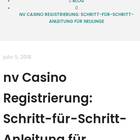
BLOG
NV CASINO REGISTRIERUNG: SCHRITT-FÜR-SCHRITT-
ANLEITUNG FÜR NEULINGE
julio 5, 2018
nv Casino
Registrierung:
Schritt-für-Schritt-
Anleitung für