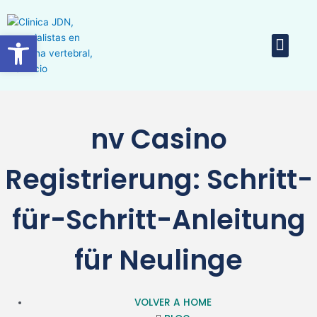
Ir
al
Abrir barra de herramientas
Men
contenido
Equipo 
nv Casino
Registrierung: Schritt-
für-Schritt-Anleitung
für Neulinge
VOLVER A HOME