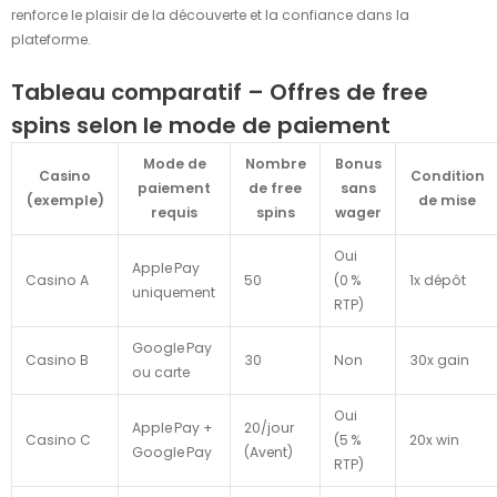
renforce le plaisir de la découverte et la confiance dans la
plateforme.
Tableau comparatif – Offres de free
spins selon le mode de paiement
Mode de
Nombre
Bonus
Casino
Condition
paiement
de free
sans
(exemple)
de mise
requis
spins
wager
Oui
Apple Pay
Casino A
50
(0 %
1x dépôt
uniquement
RTP)
Google Pay
Casino B
30
Non
30x gain
ou carte
Oui
Apple Pay +
20/jour
Casino C
(5 %
20x win
Google Pay
(Avent)
RTP)