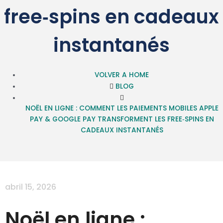
free‑spins en cadeaux
instantanés
VOLVER A HOME
BLOG
NOËL EN LIGNE : COMMENT LES PAIEMENTS MOBILES APPLE
PAY & GOOGLE PAY TRANSFORMENT LES FREE‑SPINS EN
CADEAUX INSTANTANÉS
abril 15, 2026
Noël en ligne :