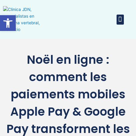
Ir
al
Abrir barra de herramientas
Men
contenido
Equipo 
Noël en ligne :
comment les
paiements mobiles
Apple Pay & Google
Pay transforment les