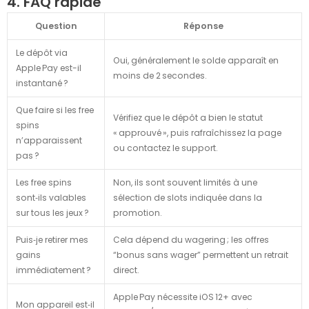
4. FAQ rapide
Question
Réponse
Le dépôt via
Oui, généralement le solde apparaît en
Apple Pay est-il
moins de 2 secondes.
instantané ?
Que faire si les free
Vérifiez que le dépôt a bien le statut
spins
« approuvé », puis rafraîchissez la page
n’apparaissent
ou contactez le support.
pas ?
Les free spins
Non, ils sont souvent limités à une
sont‑ils valables
sélection de slots indiquée dans la
sur tous les jeux ?
promotion.
Puis‑je retirer mes
Cela dépend du wagering ; les offres
gains
“bonus sans wager” permettent un retrait
immédiatement ?
direct.
Apple Pay nécessite iOS 12+ avec
Mon appareil est‑il