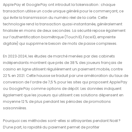
Apple Pay et Google Pay ont introduit la tokenisation : chaque
transaction utilise un code unique généré pour le commerçant, ce
qui évite la transmission du numéro réel de la carte. Cette
technologie rend la transaction quasi‑instantanée, généralement
finalisée en moins de deux secondes. La sécurité repose également
sur l’authentification biométrique (Touch ID, Face ID, empreinte
digitale) qui supprime le besoin de mots de passe complexes.
En 2023‑2024, les études de marché menées par des cabinets
indépendants montrent que près de 38 % des joueurs français de
casino en ligne utilisent régulièrement un paiement mobile, contre
22 % en 2021. Cette hausse se traduit par une amélioration du taux de
conversion de l’ordre de 7,5 % pour les sites qui proposent Apple Pay
ou Google Pay comme options de dépôt. Les données indiquent
également que les joueurs qui utilisent ces solutions dépensent en
moyenne 12 % de plus pendant les périodes de promotions
saisonnières.
Pourquoi ces méthodes sont-elles si attrayantes pendant Noël ?
D’une part, la rapidité du paiement permet de profiter