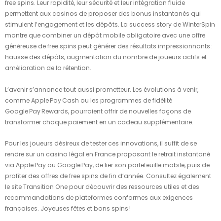
free spins. Leur rapidité, leur sécurité et leur intégration fluide
permettent aux casinos de proposer des bonus instantanés qui
stimulent l’engagement et les dépôts. La success story de WinterSpin
montre que combiner un dépôt mobile obligatoire avec une offre
généreuse de free spins peut générer des résultats impressionnants :
hausse des dépôts, augmentation du nombre de joueurs actifs et
amélioration de la rétention.
L’avenir s’annonce tout aussi prometteur. Les évolutions à venir,
comme Apple Pay Cash ou les programmes de fidélité
Google Pay Rewards, pourraient offrir de nouvelles façons de
transformer chaque paiement en un cadeau supplémentaire.
Pour les joueurs désireux de tester ces innovations, il suffit de se
rendre sur un casino légal en France proposant le retrait instantané
via Apple Pay ou Google Pay, de lier son portefeuille mobile, puis de
profiter des offres de free spins de fin d’année. Consultez également
le site Transition One pour découvrir des ressources utiles et des
recommandations de plateformes conformes aux exigences
françaises. Joyeuses fêtes et bons spins !