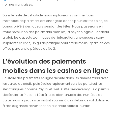
normes françaises.
Dans le reste de cet article, nous explorerons comment ces
méthodes de paiement ont changé la donne pour les free spins, ce
bonus préféré des joueurs pendant les fêtes. Nous passerons en
revue l’évolution des paiements mobiles, la psychologie du cadeau
gratuit, les aspects techniques de l’intégration, une success story
inspirante et, enfin, un guide pratique pour tirer le meilleur parti de ces
offres pendant la période de Noël.
L’évolution des paiements
mobiles dans les casinos en ligne
L’histoire des paiements en ligne débute dans les années 2000 avec
les cartes de crédit, puis évolue rapidement vers les portefeuilles
électroniques comme PayPal et Skrill. Cette première vague a permis
de réduire les frictions liées à la saisie manuelle des numéros de
carte, mais le processus restait soumis à des délais de validation et
à des exigences de vérification d’identité parfois lourdes.