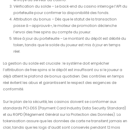
Vérification du solde – Le back‑end du casino interroge l’API du
portefeuille pour confirmer la disponibilité des fonds.
Attribution du bonus – Dès que le statut de la transaction
passe à « approuvé », le moteur de promotion déclenche
l’envoi des free spins au compte du joueur.
Mise à jour du portefeuille – Le montant du dépôt est débité du
token, tandis que le solde du joueur est mis à jour en temps
réel.
La gestion du solde est cruciale : le système doit empêcher
l’attribution de free spins si le dépôt est insuffisant ou si le joueur a
déjà atteint le plafond de bonus quotidien. Des contrôles en temps
réel évitent les abus et garantissent le respect des exigences de
conformité.
Sur le plan de la sécurité, les casinos doivent se conformer aux
standards PCI‑DSS (Payment Card Industry Data Security Standard)
et au RGPD (Règlement Général sur la Protection des Données). La
tokenisation assure que les données de carte ne transitent jamais en
clair, tandis que les logs d’audit sont conservés pendant 12 mois