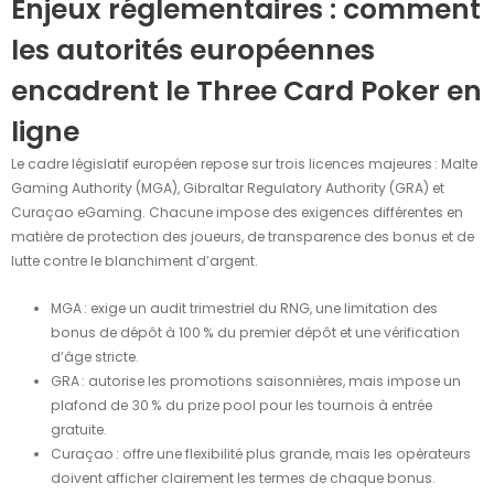
Enjeux réglementaires : comment
les autorités européennes
encadrent le Three Card Poker en
ligne
Le cadre législatif européen repose sur trois licences majeures : Malte
Gaming Authority (MGA), Gibraltar Regulatory Authority (GRA) et
Curaçao eGaming. Chacune impose des exigences différentes en
matière de protection des joueurs, de transparence des bonus et de
lutte contre le blanchiment d’argent.
MGA : exige un audit trimestriel du RNG, une limitation des
bonus de dépôt à 100 % du premier dépôt et une vérification
d’âge stricte.
GRA : autorise les promotions saisonnières, mais impose un
plafond de 30 % du prize pool pour les tournois à entrée
gratuite.
Curaçao : offre une flexibilité plus grande, mais les opérateurs
doivent afficher clairement les termes de chaque bonus.