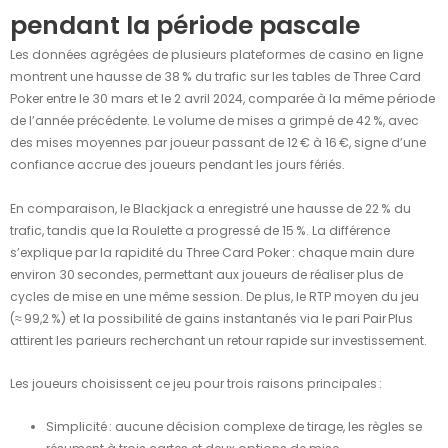
pendant la période pascale
Les données agrégées de plusieurs plateformes de casino en ligne
montrent une hausse de 38 % du trafic sur les tables de Three Card
Poker entre le 30 mars et le 2 avril 2024, comparée à la même période
de l’année précédente. Le volume de mises a grimpé de 42 %, avec
des mises moyennes par joueur passant de 12 € à 16 €, signe d’une
confiance accrue des joueurs pendant les jours fériés.
En comparaison, le Blackjack a enregistré une hausse de 22 % du
trafic, tandis que la Roulette a progressé de 15 %. La différence
s’explique par la rapidité du Three Card Poker : chaque main dure
environ 30 secondes, permettant aux joueurs de réaliser plus de
cycles de mise en une même session. De plus, le RTP moyen du jeu
(≈ 99,2 %) et la possibilité de gains instantanés via le pari Pair Plus
attirent les parieurs recherchant un retour rapide sur investissement.
Les joueurs choisissent ce jeu pour trois raisons principales :
Simplicité : aucune décision complexe de tirage, les règles se