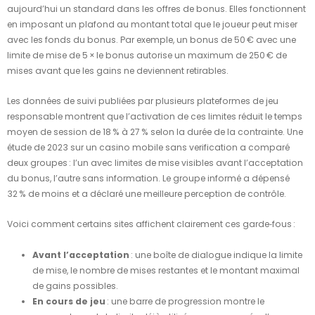
aujourd’hui un standard dans les offres de bonus. Elles fonctionnent
en imposant un plafond au montant total que le joueur peut miser
avec les fonds du bonus. Par exemple, un bonus de 50 € avec une
limite de mise de 5 × le bonus autorise un maximum de 250 € de
mises avant que les gains ne deviennent retirables.
Les données de suivi publiées par plusieurs plateformes de jeu
responsable montrent que l’activation de ces limites réduit le temps
moyen de session de 18 % à 27 % selon la durée de la contrainte. Une
étude de 2023 sur un casino mobile sans verification a comparé
deux groupes : l’un avec limites de mise visibles avant l’acceptation
du bonus, l’autre sans information. Le groupe informé a dépensé
32 % de moins et a déclaré une meilleure perception de contrôle.
Voici comment certains sites affichent clairement ces garde‑fous :
Avant l’acceptation
: une boîte de dialogue indique la limite
de mise, le nombre de mises restantes et le montant maximal
de gains possibles.
En cours de jeu
: une barre de progression montre le