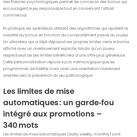
des théories psychologiques permet de concevoir des bonus qui
encouragent le jeu responsable tout en conservant l’attrait
commercial.
En pratique, les opérateurs utilisent des algorithmes qui ajustent la
visibilité du bonus en fonction du comportement passé du joueur.
Un utilisateur qui a déjà dépassé ses propres limites verra le bonus
affiché avec un avertissement explicite, tandis qu’un joueur
respectueux de ses limites bénéficiera d’une offre plus généreuse.
Cette personnalisation repose sur la même logique que les
programmes de fidélité, mais avec une orientation clairement
orientée vers la prévention du jeu pathologique.
Les limites de mise
automatiques : un garde‑fou
intégré aux promotions –
340 mots
Les limites de mise automatiques (daily, weekly, monthly) sont