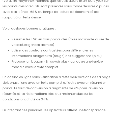
(volatilité moyenne) montrent que les utilisateurs fixent leurs yeux sur
les points clés lorsqu’ils sont présentés sous forme de listes à puces
avec des icônes : 68 % du temps de lecture est économisé par
rapport à un texte dense.
Voici quelques bonnes pratiques :
Résumer les T&C en trois points clés (mise maximale, durée de
validité, exigences de mise).
Utiliser des couleurs contrastées pour différencier les
informations obligatoires (rouge) des suggestions (bleu).
Proposer un bouton « En savoir plus » qui ouvre une fenêtre
modale avec le texte complet.
Un casino en ligne sans verification a testé deux versions de sa page
de bonus : l’une avec un texte complet et l’autre avec un résumé en
points. Le taux de conversion a augmenté de 9 % pour la version
résumée, et les réclamations liées aux malentendus sur les
conditions ont chuté de 34 %.
En intégrant ces principes, les opérateurs offrent une transparence