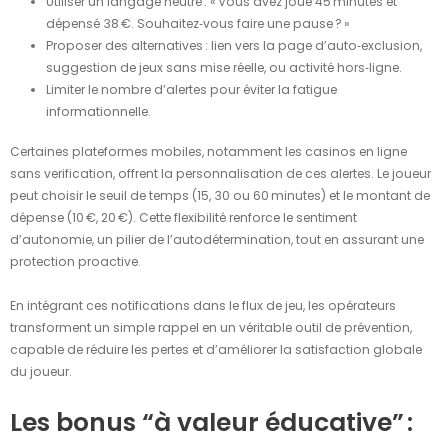
Utiliser un langage neutre : « Vous avez joué 45 minutes et
dépensé 38 €. Souhaitez‑vous faire une pause ? »
Proposer des alternatives : lien vers la page d’auto‑exclusion,
suggestion de jeux sans mise réelle, ou activité hors‑ligne.
Limiter le nombre d’alertes pour éviter la fatigue
informationnelle.
Certaines plateformes mobiles, notamment les casinos en ligne
sans verification, offrent la personnalisation de ces alertes. Le joueur
peut choisir le seuil de temps (15, 30 ou 60 minutes) et le montant de
dépense (10 €, 20 €). Cette flexibilité renforce le sentiment
d’autonomie, un pilier de l’autodétermination, tout en assurant une
protection proactive.
En intégrant ces notifications dans le flux de jeu, les opérateurs
transforment un simple rappel en un véritable outil de prévention,
capable de réduire les pertes et d’améliorer la satisfaction globale
du joueur.
Les bonus “à valeur éducative” :