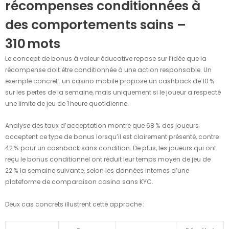
récompenses conditionnées à
des comportements sains –
310 mots
Le concept de bonus à valeur éducative repose sur l’idée que la
récompense doit être conditionnée à une action responsable. Un
exemple concret : un casino mobile propose un cashback de 10 %
sur les pertes de la semaine, mais uniquement si le joueur a respecté
une limite de jeu de 1 heure quotidienne.
Analyse des taux d’acceptation montre que 68 % des joueurs
acceptent ce type de bonus lorsqu’il est clairement présenté, contre
42 % pour un cashback sans condition. De plus, les joueurs qui ont
reçu le bonus conditionnel ont réduit leur temps moyen de jeu de
22 % la semaine suivante, selon les données internes d’une
plateforme de comparaison casino sans KYC.
Deux cas concrets illustrent cette approche :