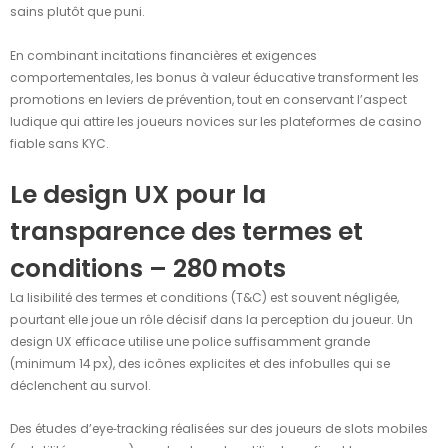
sains plutôt que puni.
En combinant incitations financières et exigences
comportementales, les bonus à valeur éducative transforment les
promotions en leviers de prévention, tout en conservant l’aspect
ludique qui attire les joueurs novices sur les plateformes de casino
fiable sans KYC.
Le design UX pour la
transparence des termes et
conditions – 280 mots
La lisibilité des termes et conditions (T&C) est souvent négligée,
pourtant elle joue un rôle décisif dans la perception du joueur. Un
design UX efficace utilise une police suffisamment grande
(minimum 14 px), des icônes explicites et des infobulles qui se
déclenchent au survol.
Des études d’eye‑tracking réalisées sur des joueurs de slots mobiles