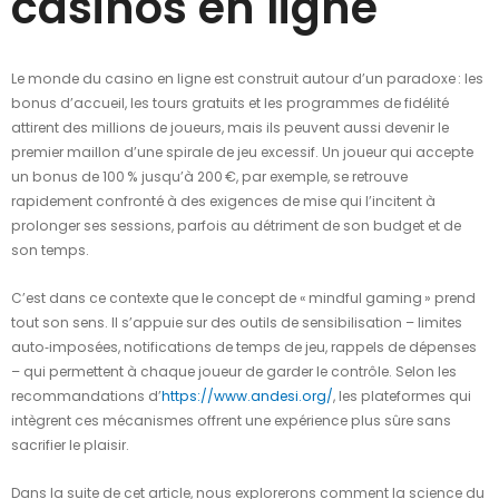
casinos en ligne
Le monde du casino en ligne est construit autour d’un paradoxe : les
bonus d’accueil, les tours gratuits et les programmes de fidélité
attirent des millions de joueurs, mais ils peuvent aussi devenir le
premier maillon d’une spirale de jeu excessif. Un joueur qui accepte
un bonus de 100 % jusqu’à 200 €, par exemple, se retrouve
rapidement confronté à des exigences de mise qui l’incitent à
prolonger ses sessions, parfois au détriment de son budget et de
son temps.
C’est dans ce contexte que le concept de « mindful gaming » prend
tout son sens. Il s’appuie sur des outils de sensibilisation – limites
auto‑imposées, notifications de temps de jeu, rappels de dépenses
– qui permettent à chaque joueur de garder le contrôle. Selon les
recommandations d’
https://www.andesi.org/
, les plateformes qui
intègrent ces mécanismes offrent une expérience plus sûre sans
sacrifier le plaisir.
Dans la suite de cet article, nous explorerons comment la science du