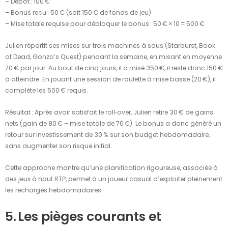
– Dépôt : 100 €
– Bonus reçu : 50 € (soit 150 € de fonds de jeu)
– Mise totale requise pour débloquer le bonus : 50 € × 10 = 500 €
Julien répartit ses mises sur trois machines à sous (Starburst, Book
of Dead, Gonzo’s Quest) pendant la semaine, en misant en moyenne
70 € par jour. Au bout de cinq jours, il a misé 350 €, il reste donc 150 €
à atteindre. En jouant une session de roulette à mise basse (20 €), il
complète les 500 € requis.
Résultat : Après avoir satisfait le roll‑over, Julien retire 30 € de gains
nets (gain de 80 € – mise totale de 70 €). Le bonus a donc généré un
retour sur investissement de 30 % sur son budget hebdomadaire,
sans augmenter son risque initial.
Cette approche montre qu’une planification rigoureuse, associée à
des jeux à haut RTP, permet à un joueur casual d’exploiter pleinement
les recharges hebdomadaires.
5. Les pièges courants et