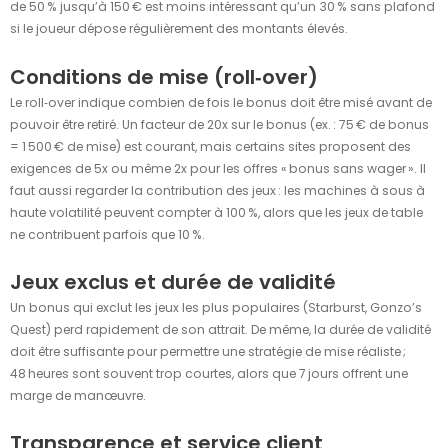
de 50 % jusqu’à 150 € est moins intéressant qu’un 30 % sans plafond
si le joueur dépose régulièrement des montants élevés.
Conditions de mise (roll‑over)
Le roll‑over indique combien de fois le bonus doit être misé avant de
pouvoir être retiré. Un facteur de 20x sur le bonus (ex. : 75 € de bonus
= 1 500 € de mise) est courant, mais certains sites proposent des
exigences de 5x ou même 2x pour les offres « bonus sans wager ». Il
faut aussi regarder la contribution des jeux : les machines à sous à
haute volatilité peuvent compter à 100 %, alors que les jeux de table
ne contribuent parfois que 10 %.
Jeux exclus et durée de validité
Un bonus qui exclut les jeux les plus populaires (Starburst, Gonzo’s
Quest) perd rapidement de son attrait. De même, la durée de validité
doit être suffisante pour permettre une stratégie de mise réaliste ;
48 heures sont souvent trop courtes, alors que 7 jours offrent une
marge de manœuvre.
Transparence et service client