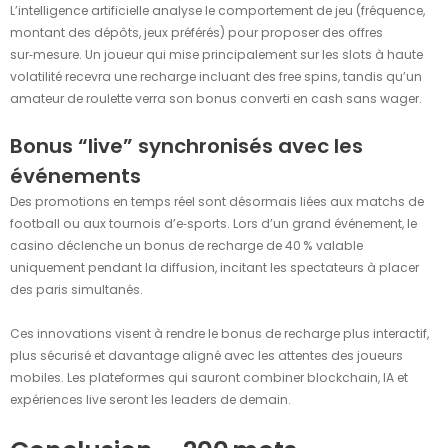
L’intelligence artificielle analyse le comportement de jeu (fréquence,
montant des dépôts, jeux préférés) pour proposer des offres
sur‑mesure. Un joueur qui mise principalement sur les slots à haute
volatilité recevra une recharge incluant des free spins, tandis qu’un
amateur de roulette verra son bonus converti en cash sans wager.
Bonus “live” synchronisés avec les
événements
Des promotions en temps réel sont désormais liées aux matchs de
football ou aux tournois d’e‑sports. Lors d’un grand événement, le
casino déclenche un bonus de recharge de 40 % valable
uniquement pendant la diffusion, incitant les spectateurs à placer
des paris simultanés.
Ces innovations visent à rendre le bonus de recharge plus interactif,
plus sécurisé et davantage aligné avec les attentes des joueurs
mobiles. Les plateformes qui sauront combiner blockchain, IA et
expériences live seront les leaders de demain.