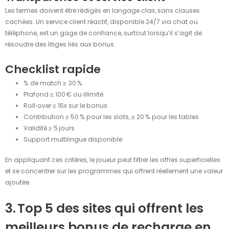
Les termes doivent être rédigés en langage clair, sans clauses
cachées. Un service client réactif, disponible 24/7 via chat ou
téléphone, est un gage de confiance, surtout lorsqu’il s’agit de
résoudre des litiges liés aux bonus.
Checklist rapide
% de match ≥ 30 %
Plafond ≥ 100 € ou illimité
Roll‑over ≤ 15x sur le bonus
Contribution ≥ 50 % pour les slots, ≥ 20 % pour les tables
Validité ≥ 5 jours
Support multilingue disponible
En appliquant ces critères, le joueur peut filtrer les offres superficielles
et se concentrer sur les programmes qui offrent réellement une valeur
ajoutée.
3. Top 5 des sites qui offrent les
meilleurs bonus de recharge en