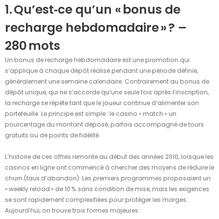
1. Qu’est‑ce qu’un « bonus de
recharge hebdomadaire » ? –
280 mots
Un bonus de recharge hebdomadaire est une promotion qui
s’applique à chaque dépôt réalisé pendant une période définie,
généralement une semaine calendaire. Contrairement au bonus de
dépôt unique, qui ne s’accorde qu’une seule fois après l’inscription,
la recharge se répète tant que le joueur continue d’alimenter son
portefeuille. Le principe est simple : le casino « match » un
pourcentage du montant déposé, parfois accompagné de tours
gratuits ou de points de fidélité.
L’histoire de ces offres remonte au début des années 2010, lorsque les
casinos en ligne ont commencé à chercher des moyens de réduire le
churn (taux d’abandon). Les premiers programmes proposaient un
« weekly reload » de 10 % sans condition de mise, mais les exigences
se sont rapidement complexifiées pour protéger les marges.
Aujourd’hui, on trouve trois formes majeures :