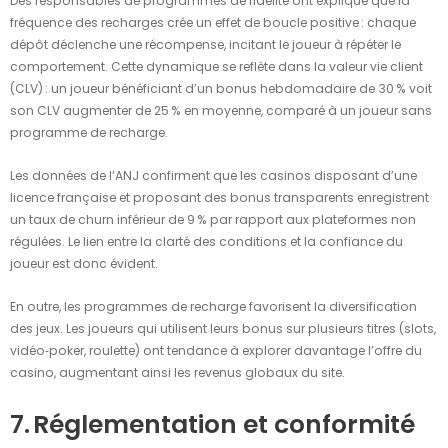
Des responsables de programmes de fidélité ont expliqué que la
fréquence des recharges crée un effet de boucle positive : chaque
dépôt déclenche une récompense, incitant le joueur à répéter le
comportement. Cette dynamique se reflète dans la valeur vie client
(CLV) : un joueur bénéficiant d’un bonus hebdomadaire de 30 % voit
son CLV augmenter de 25 % en moyenne, comparé à un joueur sans
programme de recharge.
Les données de l’ANJ confirment que les casinos disposant d’une
licence française et proposant des bonus transparents enregistrent
un taux de churn inférieur de 9 % par rapport aux plateformes non
régulées. Le lien entre la clarté des conditions et la confiance du
joueur est donc évident.
En outre, les programmes de recharge favorisent la diversification
des jeux. Les joueurs qui utilisent leurs bonus sur plusieurs titres (slots,
vidéo‑poker, roulette) ont tendance à explorer davantage l’offre du
casino, augmentant ainsi les revenus globaux du site.
7. Réglementation et conformité