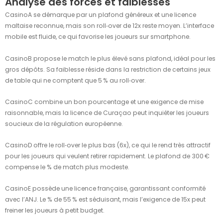
Analyse des forces et faiblesses
CasinoA se démarque par un plafond généreux et une licence
maltaise reconnue, mais son roll‑over de 12x reste moyen. L’interface
mobile est fluide, ce qui favorise les joueurs sur smartphone.
CasinoB propose le match le plus élevé sans plafond, idéal pour les
gros dépôts. Sa faiblesse réside dans la restriction de certains jeux
de table qui ne comptent que 5 % au roll‑over.
CasinoC combine un bon pourcentage et une exigence de mise
raisonnable, mais la licence de Curaçao peut inquiéter les joueurs
soucieux de la régulation européenne.
CasinoD offre le roll‑over le plus bas (6x), ce qui le rend très attractif
pour les joueurs qui veulent retirer rapidement. Le plafond de 300 €
compense le % de match plus modeste.
CasinoE possède une licence française, garantissant conformité
avec l’ANJ. Le % de 55 % est séduisant, mais l’exigence de 15x peut
freiner les joueurs à petit budget.