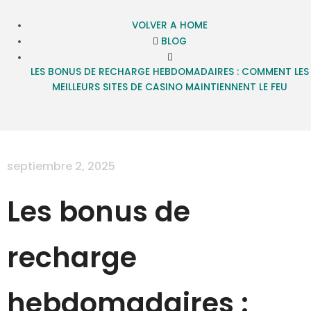
VOLVER A HOME
BLOG
LES BONUS DE RECHARGE HEBDOMADAIRES : COMMENT LES
MEILLEURS SITES DE CASINO MAINTIENNENT LE FEU
septiembre 2, 2025
Les bonus de
recharge
hebdomadaires :