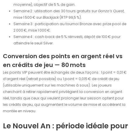
moyenne), objectif de 5 % de gain.
Semaine 2 : utilisation des 30 tours gratuits sur
Gonzo’s Quest
,
mise 1 500 € sur
Blackjack
(RTP 99,5 %).
Semaine 3 : participation au tournoi Bronze avec prize pool de
2 000 €, mise 1 000 €.
Semaine 4 : cash‑back de 5 % réinvesti, dépôt de 100 € pour
atteindre le seuil Silver.
Conversion des points en argent réel vs
en crédits de jeu — 80 mots
Les points VIP peuvent être échangés de deux façons : 1 point = 0,01 €
d’argent réel (retrait possible) ou 1 point = 0,015 € de crédit de jeu
(utilisable uniquement sur les machines à sous). Les joueurs
cherchant à retirer rapidement privilégient la conversion en argent
réel, tandis que ceux qui veulent prolonger leur session optent pour
les crédits de jeu, qui augmentent le volume de mise et accélèrent la
montée en niveau.
Le Nouvel An : période idéale pour