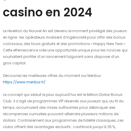
casino en 2024
Le réveillon du Nouvel An est devenu le moment privilégié des joueurs
en ligne : les opérateurs rivalisent d’ingéniosité pour offrir des bonus
colossaux, des tours gratuits et des promotions « Happy New Year ».
Cette effervescence crée une opportunité unique pour les novices qui
souhaitent profiter d’un lancement fulgurant sans disposer d’un
gros capital.
Découvrez les meilleures offres du moment sur Menbur :
https://www.menbur.fr/
Le concept qui séduit le plus aujourd’hui est le Million‑Dollar Bonus
Club. Il s’agit de programmes VIP réservés aux joueurs qui, au fil du
temps, accumulent des mises suffisantes pour débloquer des
récompenses cumulées pouvant atteindre plusieurs millions de
dollars. Contrairement aux programmes de fidélité classiques, ces
clubs offrent des avantages exclusifs : cashback jusqu’à 25 %,