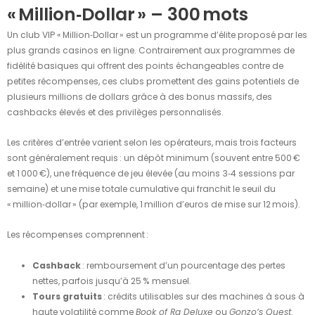
« Million‑Dollar » – 300 mots
Un club VIP « Million‑Dollar » est un programme d’élite proposé par les
plus grands casinos en ligne. Contrairement aux programmes de
fidélité basiques qui offrent des points échangeables contre de
petites récompenses, ces clubs promettent des gains potentiels de
plusieurs millions de dollars grâce à des bonus massifs, des
cashbacks élevés et des privilèges personnalisés.
Les critères d’entrée varient selon les opérateurs, mais trois facteurs
sont généralement requis : un dépôt minimum (souvent entre 500 €
et 1 000 €), une fréquence de jeu élevée (au moins 3‑4 sessions par
semaine) et une mise totale cumulative qui franchit le seuil du
« million‑dollar » (par exemple, 1 million d’euros de mise sur 12 mois).
Les récompenses comprennent :
Cashback
: remboursement d’un pourcentage des pertes
nettes, parfois jusqu’à 25 % mensuel.
Tours gratuits
: crédits utilisables sur des machines à sous à
haute volatilité comme
Book of Ra Deluxe
ou
Gonzo’s Quest
.