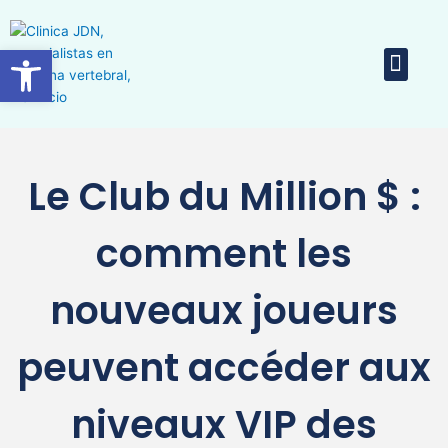
Ir
al
Abrir barra de herramientas
Men
contenido
Equipo 
Le Club du Million $ :
comment les
nouveaux joueurs
peuvent accéder aux
niveaux VIP des