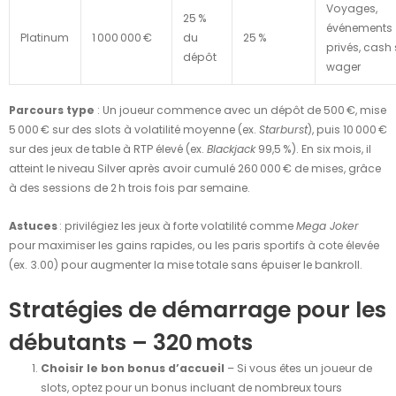
Voyages,
25 %
événements
Platinum
1 000 000 €
du
25 %
privés, cash
dépôt
wager
Parcours type
: Un joueur commence avec un dépôt de 500 €, mise
5 000 € sur des slots à volatilité moyenne (ex.
Starburst
), puis 10 000 €
sur des jeux de table à RTP élevé (ex.
Blackjack
99,5 %). En six mois, il
atteint le niveau Silver après avoir cumulé 260 000 € de mises, grâce
à des sessions de 2 h trois fois par semaine.
Astuces
: privilégiez les jeux à forte volatilité comme
Mega Joker
pour maximiser les gains rapides, ou les paris sportifs à cote élevée
(ex. 3.00) pour augmenter la mise totale sans épuiser le bankroll.
Stratégies de démarrage pour les
débutants – 320 mots
Choisir le bon bonus d’accueil
– Si vous êtes un joueur de
slots, optez pour un bonus incluant de nombreux tours