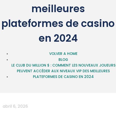
meilleures
plateformes de casino
en 2024
VOLVER A HOME
BLOG
LE CLUB DU MILLION $ : COMMENT LES NOUVEAUX JOUEURS
PEUVENT ACCÉDER AUX NIVEAUX VIP DES MEILLEURES
PLATEFORMES DE CASINO EN 2024
abril 6, 2026