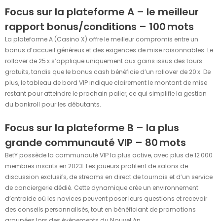
Focus sur la plateforme A – le meilleur
rapport bonus/conditions – 100 mots
La plateforme A (Casino X) offre le meilleur compromis entre un
bonus d’accueil généreux et des exigences de mise raisonnables. Le
rollover de 25 x s’applique uniquement aux gains issus des tours
gratuits, tandis que le bonus cash bénéficie d’un rollover de 20 x. De
plus, le tableau de bord VIP indique clairement le montant de mise
restant pour atteindre le prochain palier, ce qui simplifie la gestion
du bankroll pour les débutants.
Focus sur la plateforme B – la plus
grande communauté VIP – 80 mots
BetY possède la communauté VIP la plus active, avec plus de 12 000
membres inscrits en 2023. Les joueurs profitent de salons de
discussion exclusifs, de streams en direct de tournois et d’un service
de conciergerie dédié. Cette dynamique crée un environnement
d’entraide où les novices peuvent poser leurs questions et recevoir
des conseils personnalisés, tout en bénéficiant de promotions
groupées lors des événements du Nouvel An.