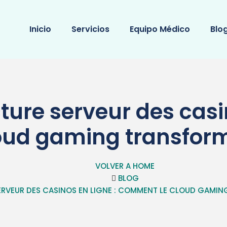
Inicio
Servicios
Equipo Médico
Blo
cture serveur des casi
ud gaming transforme
VOLVER A HOME
BLOG
SERVEUR DES CASINOS EN LIGNE : COMMENT LE CLOUD GAMIN