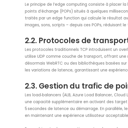
Le principe de l’edge computing consiste à placer la l
points d’échange (POPs) situés à quelques millisecond
traités par un edge function qui calcule le résultat 
images, sons, scripts – depuis ces POPs, réduisant le
2.2. Protocoles de transpor
Les protocoles traditionnels TCP introduisent un ove
utilise UDP comme couche de transport, offrant une 
désormais WebRTC ou des bibliothèques basées sur UDP 
les variations de latence, garantissant une expérien
2.3. Gestion du trafic de po
Les load‑balancers (ALB, Azure Load Balancer, Cloud 
une capacité supplémentaire en activant des target g
5 secondes de latence au démarrage. En parallèle, le
en maintenant une expérience utilisateur acceptable