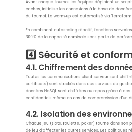
Avant chaque tournoi, les équipes déploient un scrip
caches, initialise les connexions à la base de donné
du tournoi. Le warm‑up est automatisé via Terrafor
En combinant autoscaling réactif, fonctions serverles
300 % de la capacité nominale sans perte de performa
4️⃣ Sécurité et confo
4.1. Chiffrement des donnée
Toutes les communications client‑serveur sont chiffré
certificats) sont stockés dans des services de gest
données NoSQL sont chiffrées au repos grâce à des cl
confidentiels même en cas de compromission d’un d
4.2. Isolation des environn
Chaque jeu (slots, roulette, poker) tourne dans so
de jeu d’affecter les autres services. Les politiques