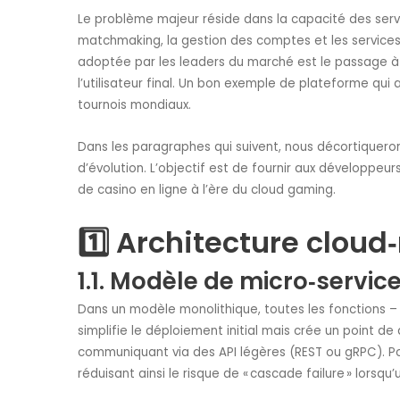
Le problème majeur réside dans la capacité des serve
matchmaking, la gestion des comptes et les service
adoptée par les leaders du marché est le passage à 
l’utilisateur final. Un bon exemple de plateforme qui 
tournois mondiaux.
Dans les paragraphes qui suivent, nous décortiquerons
d’évolution. L’objectif est de fournir aux développeu
de casino en ligne à l’ère du cloud gaming.
1️⃣ Architecture clou
1.1. Modèle de micro‑servic
Dans un modèle monolithique, toutes les fonctions 
simplifie le déploiement initial mais crée un point d
communiquant via des API légères (REST ou gRPC). Pou
réduisant ainsi le risque de « cascade failure » lors