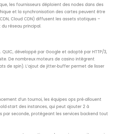
tique, les fournisseurs déploient des nodes dans des
phique et la synchronisation des cartes peuvent être
e CDN, Cloud CDN) diffusent les assets statiques –
 du réseau principal.
el. QUIC, développé par Google et adopté par HTTP/3,
uite. De nombreux moteurs de casino intègrent
 de spin). L’ajout de jitter‑buffer permet de lisser
ncement d’un tournoi, les équipes ops pré‑allouent
ld‑start des instances, qui peut ajouter 2 à
ons par seconde, protégeant les services backend tout