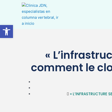
Ir
al
contenido
Abrir barra de herramientas
« L’infrastru
comment le clo
« L’INFRASTRUCTURE 