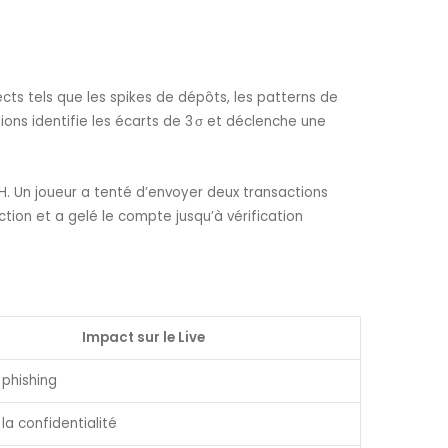
ects tels que les spikes de dépôts, les patterns de
ons identifie les écarts de 3 σ et déclenche une
ETH. Un joueur a tenté d’envoyer deux transactions
tion et a gelé le compte jusqu’à vérification
Impact sur le Live
 phishing
la confidentialité