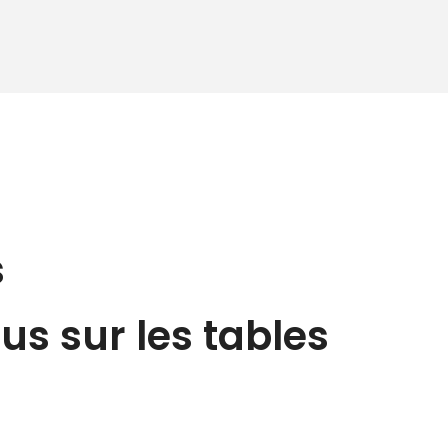
s
us sur les tables