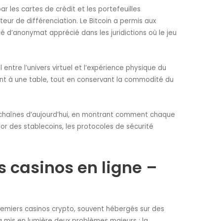
 les cartes de crédit et les portefeuilles
ur de différenciation. Le Bitcoin a permis aux
é d’anonymat apprécié dans les juridictions où le jeu
 entre l’univers virtuel et l’expérience physique du
ment à une table, tout en conservant la commodité du
ti‑chaînes d’aujourd’hui, en montrant comment chaque
ssor des stablecoins, les protocoles de sécurité
 casinos en ligne –
emiers casinos crypto, souvent hébergés sur des
 a mis en lumière deux problèmes majeurs : la