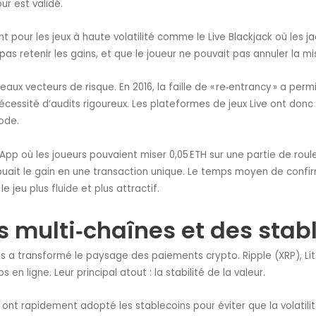
ur est validé.
our les jeux à haute volatilité comme le Live Blackjack où les ja
as retenir les gains, et que le joueur ne pouvait pas annuler la mis
ux vecteurs de risque. En 2016, la faille de « re‑entrancy » a perm
écessité d’audits rigoureux. Les plateformes de jeux Live ont donc 
ode.
dApp où les joueurs pouvaient miser 0,05 ETH sur une partie de roule
ribuait le gain en une transaction unique. Le temps moyen de confir
e jeu plus fluide et plus attractif.
ns multi‑chaînes et des sta
ues a transformé le paysage des paiements crypto. Ripple (XRP), Li
n ligne. Leur principal atout : la stabilité de la valeur.
 ont rapidement adopté les stablecoins pour éviter que la volatilit