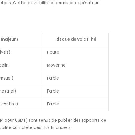
etons. Cette prévisibilité a permis aux opérateurs
 majeurs
Risque de volatilité
lysis)
Haute
elin
Moyenne
ensuel)
Faible
mestriel)
Faible
 continu)
Faible
er pour USDT) sont tenus de publier des rapports de
bilité complète des flux financiers.