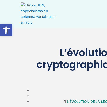
Ir
al
contenido
Abrir barra de herramientas
L’évoluti
cryptographiq
L’ÉVOLUTION DE LA SÉ