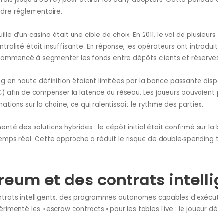
adre réglementaire.
e d’un casino était une cible de choix. En 2011, le vol de plusieurs
tralisé était insuffisante. En réponse, les opérateurs ont introduit
commencé à segmenter les fonds entre dépôts clients et réserves
g en haute définition étaient limitées par la bande passante dispo
€) afin de compenser la latence du réseau. Les joueurs pouvaient 
tions sur la chaîne, ce qui ralentissait le rythme des parties.
nté des solutions hybrides : le dépôt initial était confirmé sur la 
 temps réel. Cette approche a réduit le risque de double‑spending t
reum et des contrats intelli
contrats intelligents, des programmes autonomes capables d’exécu
érimenté les « escrow contracts » pour les tables Live : le joueur 