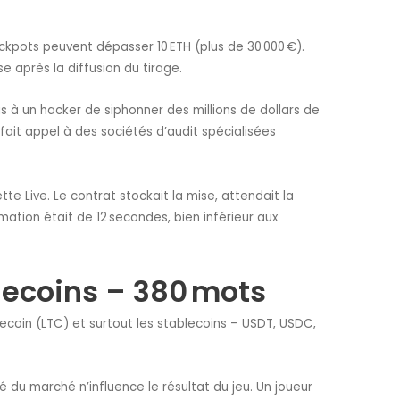
ckpots peuvent dépasser 10 ETH (plus de 30 000 €).
e après la diffusion du tirage.
is à un hacker de siphonner des millions de dollars de
fait appel à des sociétés d’audit spécialisées
tte Live. Le contrat stockait la mise, attendait la
mation était de 12 secondes, bien inférieur aux
blecoins – 380 mots
tecoin (LTC) et surtout les stablecoins – USDT, USDC,
é du marché n’influence le résultat du jeu. Un joueur