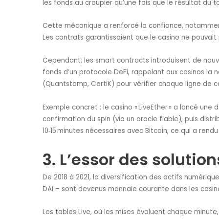
les fonds au croupier qu’une fois que le résultat du to
Cette mécanique a renforcé la confiance, notamment p
Les contrats garantissaient que le casino ne pouvait p
Cependant, les smart contracts introduisent de nouvea
fonds d’un protocole DeFi, rappelant aux casinos la n
(Quantstamp, CertiK) pour vérifier chaque ligne de c
Exemple concret : le casino « LiveEther » a lancé une 
confirmation du spin (via un oracle fiable), puis dist
10‑15 minutes nécessaires avec Bitcoin, ce qui a rendu l
3. L’essor des solutio
De 2018 à 2021, la diversification des actifs numériq
DAI – sont devenus monnaie courante dans les casinos e
Les tables Live, où les mises évoluent chaque minute,