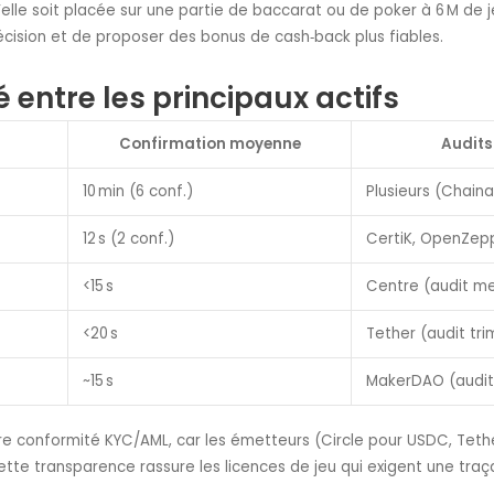
’elle soit placée sur une partie de baccarat ou de poker à 6 M de j
récision et de proposer des bonus de cash‑back plus fiables.
 entre les principaux actifs
Confirmation moyenne
Audits
10 min (6 conf.)
Plusieurs (Chaina
12 s (2 conf.)
CertiK, OpenZepp
<15 s
Centre (audit m
<20 s
Tether (audit tri
~15 s
MakerDAO (audit
re conformité KYC/AML, car les émetteurs (Circle pour USDC, Teth
tte transparence rassure les licences de jeu qui exigent une traça