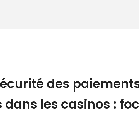
 sécurité des paiement
dans les casinos : foc