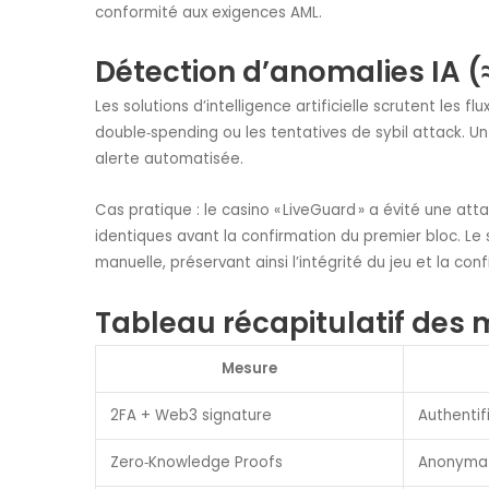
conformité aux exigences AML.
Détection d’anomalies IA (
Les solutions d’intelligence artificielle scrutent le
double‑spending ou les tentatives de sybil attack. Un
alerte automatisée.
Cas pratique : le casino « LiveGuard » a évité une at
identiques avant la confirmation du premier bloc. Le
manuelle, préservant ainsi l’intégrité du jeu et la con
Tableau récapitulatif des 
Mesure
2FA + Web3 signature
Authentif
Zero‑Knowledge Proofs
Anonymat 