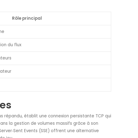
Rôle principal
ne
on du flux
ateurs
gateur
les
lus répandu, établit une connexion persistante TCP qui
dans la gestion de volumes massifs grâce à son
erver‑Sent Events (SSE) offrent une alternative