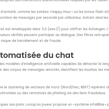
 adaptés aux interactions bidirectionnelles requises par les tables 
 d’activité, comme les soirées « Happy Hour » où les bonus flash at
le nombre de messages par seconde par utilisateur, évitant ainsi le
et est enveloppée dans TLS (wss://) pour chiffrer les échanges. L’
joueurs vérifiés peuvent participer au dialogue. Des filtres anti‑sp
e risque de harcèlement et de fraude.
utomatisée du chat
des modèles d’intelligence artificielle capables de détecter le lang
ur des corpus de messages annotés, identifient les insultes, les m
me le clustering de vecteurs de mots (Word2Vec, BERT) repèrent
hronisés ou des tentatives de phishing via des liens frauduleux.
es aux paris. Lorsqu’un joueur propose un « système infaillible » p