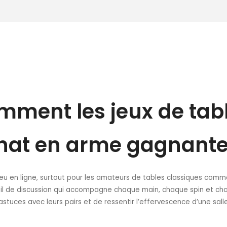
comment les jeux de tab
chat en arme gagnante
 jeu en ligne, surtout pour les amateurs de tables classiques comm
un fil de discussion qui accompagne chaque main, chaque spin et c
tuces avec leurs pairs et de ressentir l’effervescence d’une salle 