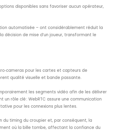
s options disponibles sans favoriser aucun opérateur,
ation automatisée – ont considérablement réduit la
la décision de mise d’un joueur, transformant le
icro‑cameras pour les cartes et capteurs de
rent qualité visuelle et bande passante.
mporairement les segments vidéo afin de les délivrer
uent un rôle clé : WebRTC assure une communication
tative pour les connexions plus lentes.
n du timing du croupier et, par conséquent, la
ment où la bille tombe, affectant la confiance du