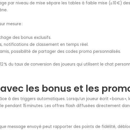
trage par niveau de mise sépare les tables à faible mise (≤ 10 €) de
ène.
sur mesure :
ichage des bonus exclusifs.
nts, notifications de classement en temps réel.
’amis, possibilité de partager des codes promo personnalisés.
2 % du taux de conversion des joueurs qui utilisent le chat personn
 avec les bonus et les prom
ce à des triggers automatiques. Lorsqu’un joueur écrit « bonus »
 pendant 15 minutes. Les offres flash diffusées directement dans 
aque message envoyé peut rapporter des points de fidélité, déblo