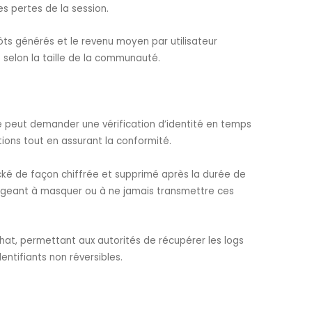
s pertes de la session.
pôts générés et le revenu moyen par utilisateur
selon la taille de la communauté.
me peut demander une vérification d’identité en temps
ctions tout en assurant la conformité.
é de façon chiffrée et supprimé après la durée de
ligeant à masquer ou à ne jamais transmettre ces
at, permettant aux autorités de récupérer les logs
entifiants non réversibles.