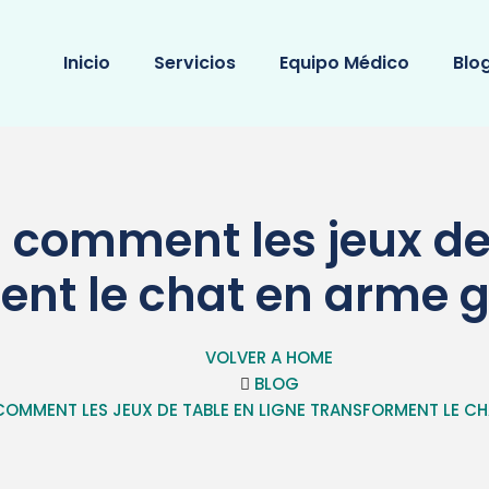
Inicio
Servicios
Equipo Médico
Blo
e : comment les jeux de
ent le chat en arme 
VOLVER A HOME
BLOG
 : COMMENT LES JEUX DE TABLE EN LIGNE TRANSFORMENT LE 