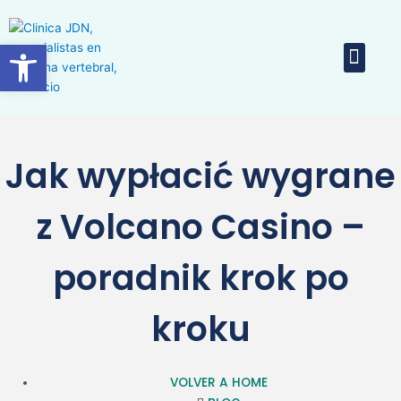
Ir
al
Abrir barra de herramientas
Men
contenido
Equipo 
Jak wypłacić wygrane
z Volcano Casino –
poradnik krok po
kroku
VOLVER A HOME