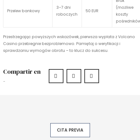
Brak
3–7 dni
(możliwe
Przelew bankowy
50 EUR
roboczych
koszty
pośrednikó
Przestrzegając powyższych wskazówek, pierwsza wypłata z Volcano
Casino przebiegnie bezproblemowo. Pamiętaj o weryfikacji i
sprawdzaniu wymogów obrotu – to klucz do sukcesu.
Compartir en
-
CITA PREVIA