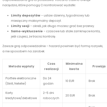
narzędzia, które pomogą Ci kontrolować wydatki:
Limity depozytów
– ustaw dzienny, tygodniowy lub
miesięczny maksymalny depozyt.
Limity sesji
– określ, jak długo możesz grać bez przerwy.
Samo-wykluczenie
– czasowe lub stałe zamknięcie konta,
jeśli czujesz, że tracisz kontrolę.
Zawsze graj odpowiedzialnie – hazard powinien być formą rozrywki,
a nie sposobem na zarobek.
Czas
Minimalna
Metoda wypłaty
Prowizja
realizacji
kwota
Portfele elektroniczne
Do 24
10 EUR
Brak
(Skrill, Neteller)
godzin
Karty
2–5 dni
20 EUR
Brak
kredytowe/debetowe
roboczych