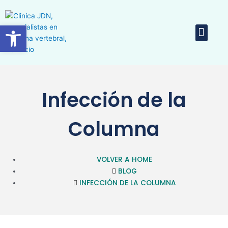
Ir
al
Abrir barra de herramientas
Men
contenido
Equipo 
Infección de la
Columna
VOLVER A HOME
BLOG
INFECCIÓN DE LA COLUMNA