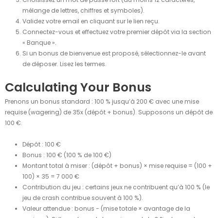
mélange de lettres, chiffres et symboles).
Validez votre email en cliquant sur le lien reçu.
Connectez-vous et effectuez votre premier dépôt via la section
« Banque ».
Si un bonus de bienvenue est proposé, sélectionnez-le avant
de déposer. Lisez les termes.
Calculating Your Bonus
Prenons un bonus standard : 100 % jusqu’à 200 € avec une mise
requise (wagering) de 35x (dépôt + bonus). Supposons un dépôt de
100 €.
Dépôt : 100 €
Bonus : 100 € (100 % de 100 €)
Montant total à miser : (dépôt + bonus) × mise requise = (100 +
100) × 35 = 7 000 €
Contribution du jeu : certains jeux ne contribuent qu’à 100 % (le
jeu de crash contribue souvent à 100 %).
Valeur attendue : bonus − (mise totale × avantage de la