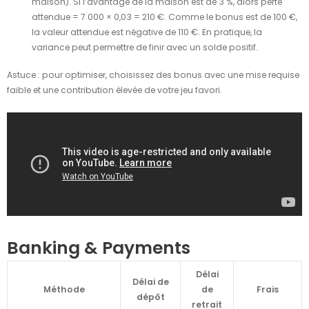
maison). Si l’avantage de la maison est de 3 %, alors perte
attendue = 7 000 × 0,03 = 210 €. Comme le bonus est de 100 €,
la valeur attendue est négative de 110 €. En pratique, la
variance peut permettre de finir avec un solde positif.
Astuce : pour optimiser, choisissez des bonus avec une mise requise
faible et une contribution élevée de votre jeu favori.
Banking & Payments
Délai
Délai de
Méthode
de
Frais
dépôt
retrait