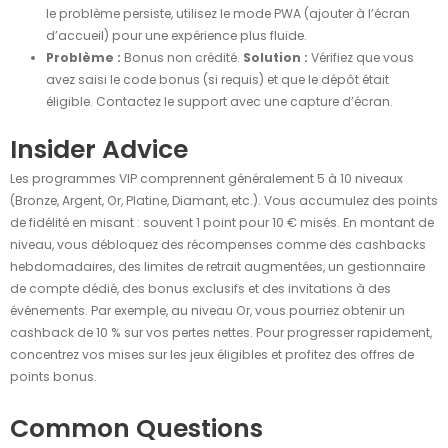
le problème persiste, utilisez le mode PWA (ajouter à l’écran
d’accueil) pour une expérience plus fluide.
Problème :
Bonus non crédité.
Solution :
Vérifiez que vous
avez saisi le code bonus (si requis) et que le dépôt était
éligible. Contactez le support avec une capture d’écran.
Insider Advice
Les programmes VIP comprennent généralement 5 à 10 niveaux
(Bronze, Argent, Or, Platine, Diamant, etc.). Vous accumulez des points
de fidélité en misant : souvent 1 point pour 10 € misés. En montant de
niveau, vous débloquez des récompenses comme des cashbacks
hebdomadaires, des limites de retrait augmentées, un gestionnaire
de compte dédié, des bonus exclusifs et des invitations à des
événements. Par exemple, au niveau Or, vous pourriez obtenir un
cashback de 10 % sur vos pertes nettes. Pour progresser rapidement,
concentrez vos mises sur les jeux éligibles et profitez des offres de
points bonus.
Common Questions