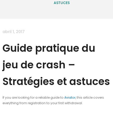
ASTUCES
abril 1, 2017
Guide pratique du
jeu de crash –
Stratégies et astuces
If you are looking for a reliable guide to
Aviator
, this article covers
everything from registration to your first withdrawal.