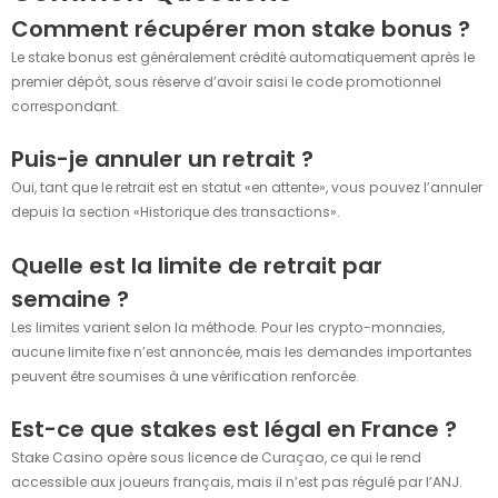
Comment récupérer mon stake bonus ?
Le stake bonus est généralement crédité automatiquement après le
premier dépôt, sous réserve d’avoir saisi le code promotionnel
correspondant.
Puis-je annuler un retrait ?
Oui, tant que le retrait est en statut «en attente», vous pouvez l’annuler
depuis la section «Historique des transactions».
Quelle est la limite de retrait par
semaine ?
Les limites varient selon la méthode. Pour les crypto-monnaies,
aucune limite fixe n’est annoncée, mais les demandes importantes
peuvent être soumises à une vérification renforcée.
Est-ce que stakes est légal en France ?
Stake Casino opère sous licence de Curaçao, ce qui le rend
accessible aux joueurs français, mais il n’est pas régulé par l’ANJ.