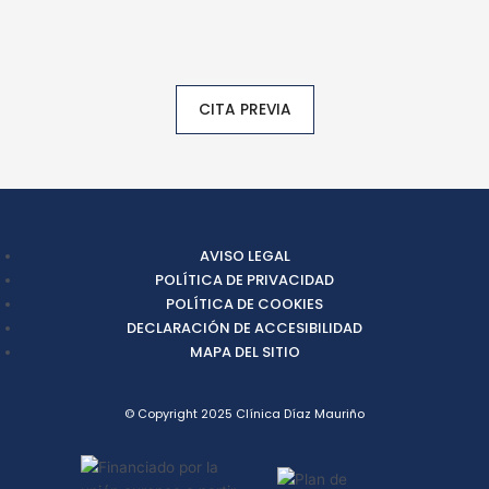
CITA PREVIA
AVISO LEGAL
POLÍTICA DE PRIVACIDAD
POLÍTICA DE COOKIES
DECLARACIÓN DE ACCESIBILIDAD
MAPA DEL SITIO
© Copyright 2025 Clínica Díaz Mauriño