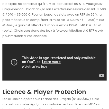
blackjack ne contribue qu’à 10 % et la roulette à 50 %. Si vous jouez
uniquement au blackjack, la mise effective nécessaire devient : 3 500
€ / 0,10 = 35 000 €. Pour un joueur de slots avec un RTP de 96 %, la
perte théorique en complétant la mise est : 3 500 € × (1 – 0,96) = 140
€. Ainsi, le gain net attendu du bonus est de 100 € – 140 € = -40 €
(perte). Choisissez donc des jeux à forte contribution et à RTP élevé
pour maximiser vos chances.
Licence & Player Protection
Stake Casino opère sous licence de Curaçao (n° 365/JAZ). Cela
garantit un cadre légal, mais contrairement aux licences MGA ou