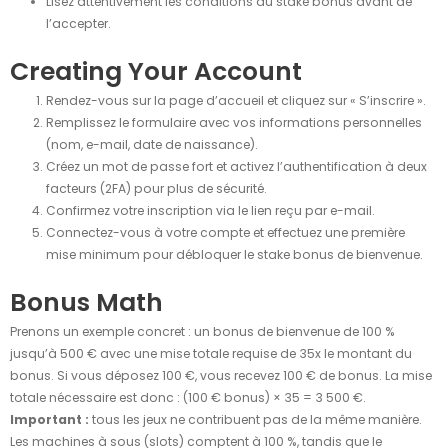
Lisez attentivement les conditions du stake bonus avant de
l’accepter.
Creating Your Account
Rendez-vous sur la page d’accueil et cliquez sur « S’inscrire ».
Remplissez le formulaire avec vos informations personnelles
(nom, e-mail, date de naissance).
Créez un mot de passe fort et activez l’authentification à deux
facteurs (2FA) pour plus de sécurité.
Confirmez votre inscription via le lien reçu par e-mail.
Connectez-vous à votre compte et effectuez une première
mise minimum pour débloquer le stake bonus de bienvenue.
Bonus Math
Prenons un exemple concret : un bonus de bienvenue de 100 %
jusqu’à 500 € avec une mise totale requise de 35x le montant du
bonus. Si vous déposez 100 €, vous recevez 100 € de bonus. La mise
totale nécessaire est donc : (100 € bonus) × 35 = 3 500 €.
Important :
tous les jeux ne contribuent pas de la même manière.
Les machines à sous (slots) comptent à 100 %, tandis que le