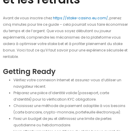
Avant de vous inscrire chez
https://stake-casino.eu.com/
, prenez
cinq minutes pour lire ce guide – cela pourrait vous faire économiser
du temps et de l’argent. Que vous soyez débutant ou joueur
expérimenté, comprendre les mécanismes de la plateforme vous
aidera à optimiser votre stake bet et à profiter pleinement du stake
bonus. Voici tout ce qu’il faut savoir pour une expérience sécurisée et
rentable.
Getting Ready
Vérifiez votre connexion Internet et assurez-vous d’utiliser un
navigateur récent.
Préparez une pièce d’identité valide (passeport, carte
d’identité) pour la vérification KYC obligatoire.
Choisissez une méthode de paiement adaptée à vos besoins
(carte bancaire, crypto-monnaie, portefeuille électronique).
Fixez un budget de jeu et définissez une limite de pertes
quotidienne ou hebdomadaire.