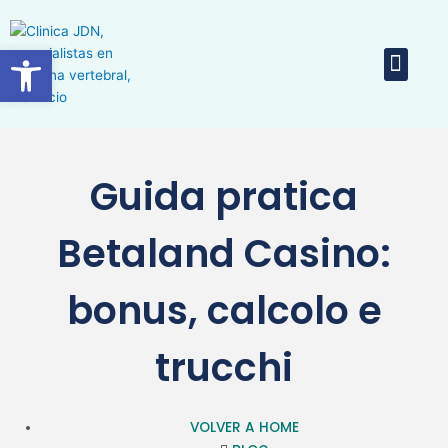
Ir
al
Abrir barra de herramientas
Men
contenido
Equipo 
Guida pratica
Betaland Casino:
bonus, calcolo e
trucchi
VOLVER A HOME