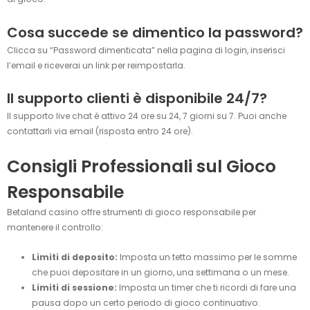
Cosa succede se dimentico la password?
Clicca su “Password dimenticata” nella pagina di login, inserisci
l’email e riceverai un link per reimpostarla.
Il supporto clienti è disponibile 24/7?
Il supporto live chat è attivo 24 ore su 24, 7 giorni su 7. Puoi anche
contattarli via email (risposta entro 24 ore).
Consigli Professionali sul Gioco
Responsabile
Betaland casino offre strumenti di gioco responsabile per
mantenere il controllo:
Limiti di deposito:
Imposta un tetto massimo per le somme
che puoi depositare in un giorno, una settimana o un mese.
Limiti di sessione:
Imposta un timer che ti ricordi di fare una
pausa dopo un certo periodo di gioco continuativo.