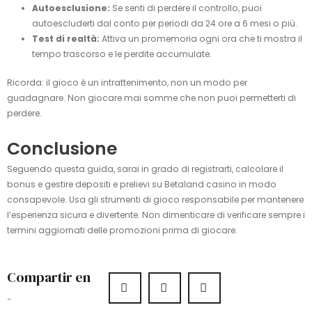
Autoesclusione:
Se senti di perdere il controllo, puoi
autoescluderti dal conto per periodi da 24 ore a 6 mesi o più.
Test di realtà:
Attiva un promemoria ogni ora che ti mostra il
tempo trascorso e le perdite accumulate.
Ricorda: il gioco è un intrattenimento, non un modo per
guadagnare. Non giocare mai somme che non puoi permetterti di
perdere.
Conclusione
Seguendo questa guida, sarai in grado di registrarti, calcolare il
bonus e gestire depositi e prelievi su Betaland casino in modo
consapevole. Usa gli strumenti di gioco responsabile per mantenere
l’esperienza sicura e divertente. Non dimenticare di verificare sempre i
termini aggiornati delle promozioni prima di giocare.
Compartir en
-