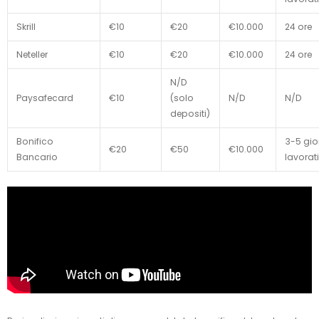
Skrill
€10
€20
€10.000
24 ore
Neteller
€10
€20
€10.000
24 ore
N/D
Paysafecard
€10
(solo
N/D
N/D
depositi)
Bonifico
3-5 gio
€20
€50
€10.000
Bancario
lavorati