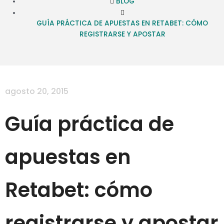
BLOG
GUÍA PRÁCTICA DE APUESTAS EN RETABET: CÓMO
REGISTRARSE Y APOSTAR
agosto 20, 2015
Guía práctica de
apuestas en
Retabet: cómo
registrarse y apostar