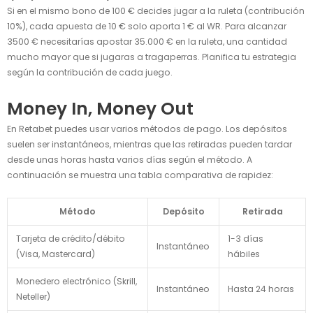
Si en el mismo bono de 100 € decides jugar a la ruleta (contribución
10%), cada apuesta de 10 € solo aporta 1 € al WR. Para alcanzar
3500 € necesitarías apostar 35.000 € en la ruleta, una cantidad
mucho mayor que si jugaras a tragaperras. Planifica tu estrategia
según la contribución de cada juego.
Money In, Money Out
En Retabet puedes usar varios métodos de pago. Los depósitos
suelen ser instantáneos, mientras que las retiradas pueden tardar
desde unas horas hasta varios días según el método. A
continuación se muestra una tabla comparativa de rapidez:
Método
Depósito
Retirada
Tarjeta de crédito/débito
1-3 días
Instantáneo
(Visa, Mastercard)
hábiles
Monedero electrónico (Skrill,
Instantáneo
Hasta 24 horas
Neteller)