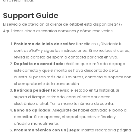
un asesor fiscal.
Support Guide
El servicio de atención al cliente de Retabet está disponible 24/7.
Aquí tienes cinco escenarios comunes y cómo resolverlos:
Problema de inicio de sesión:
Haz clic en «¿Olvidaste tu
contraseña?» y sigue las instrucciones. Si no recibes el correo,
revisa la carpeta de spam o contacta por chat en vivo.
Depósito no acreditado:
Verifica que el método de pago
esté correcto y que el monto se haya descontado de tu
cuenta. Si pasan más de 30 minutos, contacta al soporte con
el comprobante de la transacción.
Retirada pendiente:
Revisa el estado en tu historial. Si
supera el tiempo estimado, comunícate por correo
electrónico o chat. Ten a mano tu número de cuenta.
Bono no aplicado:
Asegúrate de haber activado el bono al
depositar. Si no aparece, el soporte puede verificarlo y
añadirlo manualmente.
Problema técnico con un juego:
Intenta recargar la página