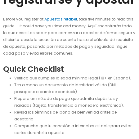
Before you register at
Apuestas retabet
, take five minutes to read this
guide — it could save you time and money. Aquí encontrarás todo
lo que necesitas saber para comenzar a apostar de forma segura y
eficiente: desde la creación de cuenta hasta el cálculo del requisito
de apuesta, pasando por métodos de pago y seguridad. Sigue
cada paso y evita errores comunes.
Quick Checklist
Verifica que cumples la edad mínima legal (18+ en España).
Ten a mano un documento de identidad válido (DNI,
pasaporte o carné de conducir).
Prepara un método de pago que admita depósitos y
retiradas (tarjeta, transferencia o monedero electrónico).
Revisa los términos del bono de bienvenida antes de
aceptarlo.
Comprueba que tu conexión a internet es estable para evitar
cortes durante la apuesta.