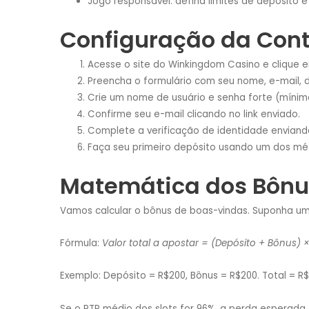
Jogo responsável: defina limites de depósito 
Configuração da Con
Acesse o site do Winkingdom Casino e clique e
Preencha o formulário com seu nome, e-mail, 
Crie um nome de usuário e senha forte (mínimo
Confirme seu e-mail clicando no link enviado.
Complete a verificação de identidade enviand
Faça seu primeiro depósito usando um dos mét
Matemática dos Bônu
Vamos calcular o bônus de boas-vindas. Suponha um 
Fórmula:
Valor total a apostar = (Depósito + Bônus) 
Exemplo: Depósito = R$200, Bônus = R$200. Total = R$
Se o RTP médio dos slots for 96%, a perda esperada 