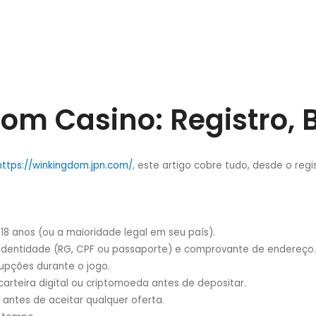
om Casino: Registro, 
https://winkingdom.jpn.com/
, este artigo cobre tudo, desde o regi
18 anos (ou a maioridade legal em seu país).
identidade (RG, CPF ou passaporte) e comprovante de endereço.
rupções durante o jogo.
rteira digital ou criptomoeda antes de depositar.
 antes de aceitar qualquer oferta.