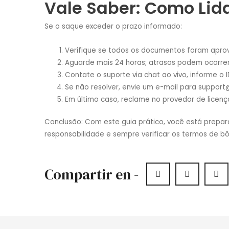
Vale Saber: Como Li
Se o saque exceder o prazo informado:
Verifique se todos os documentos foram apro
Aguarde mais 24 horas; atrasos podem ocorrer
Contate o suporte via chat ao vivo, informe o
Se não resolver, envie um e-mail para suppor
Em último caso, reclame no provedor de lice
Conclusão: Com este guia prático, você está prepa
responsabilidade e sempre verificar os termos de bô
Compartir en -