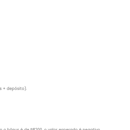
 + depósito).
mo o bônus é de R$200, o valor esperado é negativo