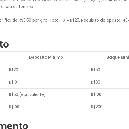
 e leia os termos.
r fixo de R$0,50 por giro. Total FS = R$25. Requisito de aposta: 4
to
Depósito Mínimo
Saque Mín
R$20
R$50
R$10
R$30
R$50 (equivalente)
R$100
R$100
R$200
amento