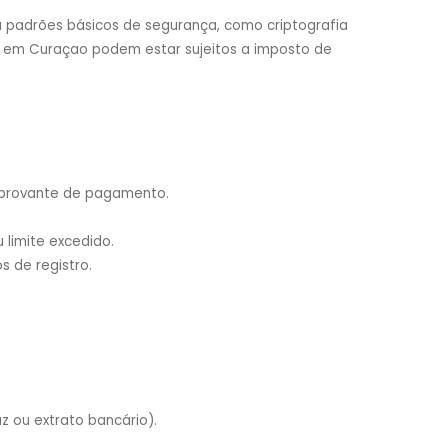
ga padrões básicos de segurança, como criptografia
os em Curaçao podem estar sujeitos a imposto de
omprovante de pagamento.
limite excedido.
 de registro.
 ou extrato bancário).