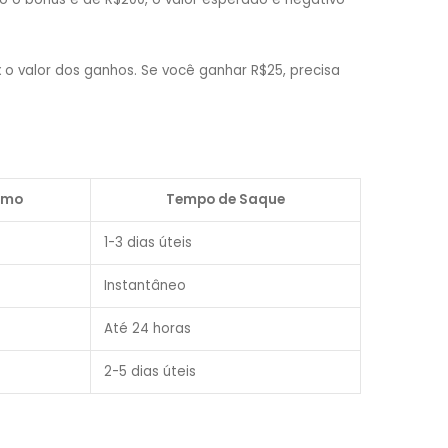
0x o valor dos ganhos. Se você ganhar R$25, precisa
imo
Tempo de Saque
1-3 dias úteis
Instantâneo
Até 24 horas
2-5 dias úteis