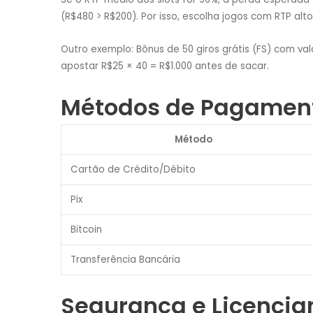
(R$480 > R$200). Por isso, escolha jogos com RTP alto
Outro exemplo: Bônus de 50 giros grátis (FS) com valo
apostar R$25 × 40 = R$1.000 antes de sacar.
Métodos de Pagamen
Método
Cartão de Crédito/Débito
Pix
Bitcoin
Transferência Bancária
Segurança e Licenci