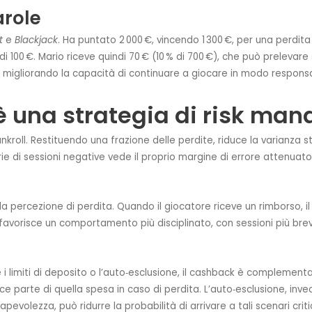
arole
t
e
Blackjack
. Ha puntato 2 000 €, vincendo 1 300 €, per una perdita
di 100 €. Mario riceve quindi 70 € (10 % di 700 €), che può preleva
0 €, migliorando la capacità di continuare a giocare in modo responsa
 è una strategia di risk ma
ankroll. Restituendo una frazione delle perdite, riduce la varianza 
e di sessioni negative vede il proprio margine di errore attenuato,
 la percezione di perdita. Quando il giocatore riceve un rimborso, i
 favorisce un comportamento più disciplinato, con sessioni più brev
 limiti di deposito o l’auto‑esclusione, il cashback è complementare
ce parte di quella spesa in caso di perdita. L’auto‑esclusione, inv
pevolezza, può ridurre la probabilità di arrivare a tali scenari critic