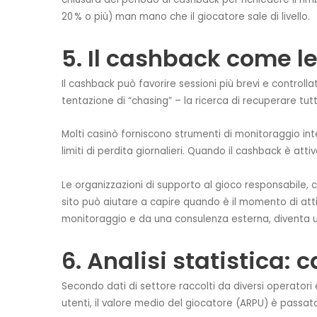
20 % o più) man mano che il giocatore sale di livello.
5. Il cashback come le
Il cashback può favorire sessioni più brevi e control
tentazione di “chasing” – la ricerca di recuperare tut
Molti casinò forniscono strumenti di monitoraggio inte
limiti di perdita giornalieri. Quando il cashback è at
Le organizzazioni di supporto al gioco responsabile
sito può aiutare a capire quando è il momento di atti
monitoraggio e da una consulenza esterna, diventa un 
6. Analisi statistica:
Secondo dati di settore raccolti da diversi operatori e
utenti, il valore medio del giocatore (ARPU) è passa