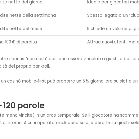
dite nette del giorno
Ideale per giocatori mob
rdite nette della settimana
Spesso legato a un “club
rdite nette del mese
Richiede un volume di gi
me 100 € di perdita
Attrae nuovi utenti, ma co
ntre i bonus “non‑cash” possono essere vincolati a giochi a bassa vo
ità del proprio bankroll.
n casinò mobile‑first può proporre un 5 % giornaliero su slot e un
– 120 parole
ate meno vincite) in un arco temporale. Se il giocatore ha scommes
 di ritorno. Alcuni operatori includono solo le perdite su giochi se