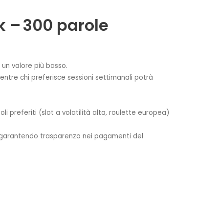
 – 300 parole
 un valore più basso.
ntre chi preferisce sessioni settimanali potrà
li preferiti (slot a volatilità alta, roulette europea)
, garantendo trasparenza nei pagamenti del