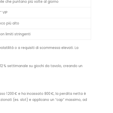
ile che puntano più volte al giorno
” VIP
oco più alto
n limiti stringenti
latilità o a requisiti di scommessa elevati. La
 12 % settimanale su giochi da tavolo, creando un
so 1 200 € e ha incassato 800 €, la perdita netta è
lezionati (es. slot) e applicano un “cap” massimo, ad