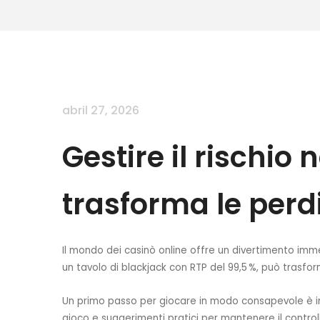
abril 27, 2026
Gestire il rischio
trasforma le perd
Il mondo dei casinò online offre un divertimento imm
un tavolo di blackjack con RTP del 99,5 %, può trasform
Un primo passo per giocare in modo consapevole è info
gioco e suggerimenti pratici per mantenere il controll