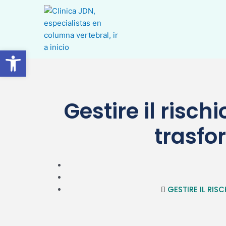
Ir
al
contenido
Abrir barra de herramientas
Gestire il risc
trasfo
GESTIRE IL RIS