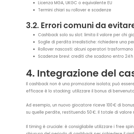
Licenza MGA, UKGC o equivalente EU
Termini chiari su rollover e scadenze
3.2. Errori comuni da evitar
Cashback solo su slot: limita il valore per chi g
Soglie di perdita irrealistiche: richiedere una p
Rollover nascosti: alcuni operatori trasformano 
Scadenze brevi: crediti che scadono entro 24 
4. Integrazione del c
Il cashback non è una promozione isolata; può esser
efficace è lo stacking: utilizzare il bonus di benvenut
Ad esempio, un nuovo giocatore riceve 100 € di bonus
su quelle perdite, restituendo 50 €. Il totale di valore
Il timing è cruciale: è consigliabile utilizzare i free 
chiusura del periodo di cashback per richiedere il ri