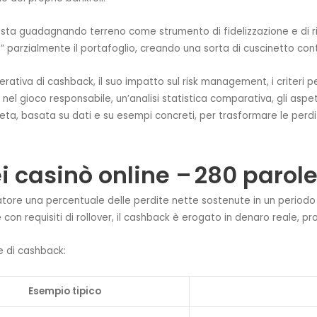
k sta guadagnando terreno come strumento di fidelizzazione e di ri
” parzialmente il portafoglio, creando una sorta di cuscinetto cont
erativa di cashback, il suo impatto sul risk management, i criteri 
nel gioco responsabile, un’analisi statistica comparativa, gli aspetti
eta, basata su dati e su esempi concreti, per trasformare le perdit
ei casinò online – 280 parol
atore una percentuale delle perdite nette sostenute in un periodo
n requisiti di rollover, il cashback è erogato in denaro reale, pro
e di cashback:
Esempio tipico