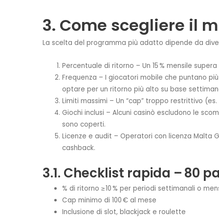
3. Come scegliere il 
La scelta del programma più adatto dipende da divers
Percentuale di ritorno – Un 15 % mensile supera
Frequenza – I giocatori mobile che puntano più 
optare per un ritorno più alto su base settiman
Limiti massimi – Un “cap” troppo restrittivo (es. 
Giochi inclusi – Alcuni casinò escludono le scomme
sono coperti.
Licenze e audit – Operatori con licenza Malta
cashback.
3.1. Checklist rapida – 80 p
% di ritorno ≥ 10 % per periodi settimanali o mens
Cap minimo di 100 € al mese
Inclusione di slot, blackjack e roulette