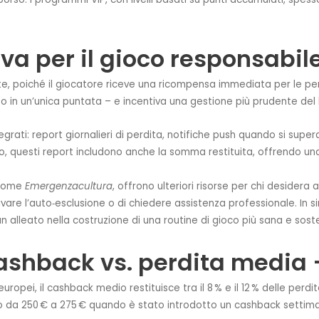
va per il gioco responsabil
late, poiché il giocatore riceve una ricompensa immediata per le 
to in un’unica puntata – e incentiva una gestione più prudente del 
grati: report giornalieri di perdita, notifiche push quando si supera
tivo, questi report includono anche la somma restituita, offrendo un
, come
Emergenzacultura
, offrono ulteriori risorse per chi desidera a
vare l’auto‑esclusione o di chiedere assistenza professionale. In 
alleato nella costruzione di una routine di gioco più sana e soste
 cashback vs. perdita media 
uropei, il cashback medio restituisce tra il 8 % e il 12 % delle perdi
to da 250 € a 275 € quando è stato introdotto un cashback settiman