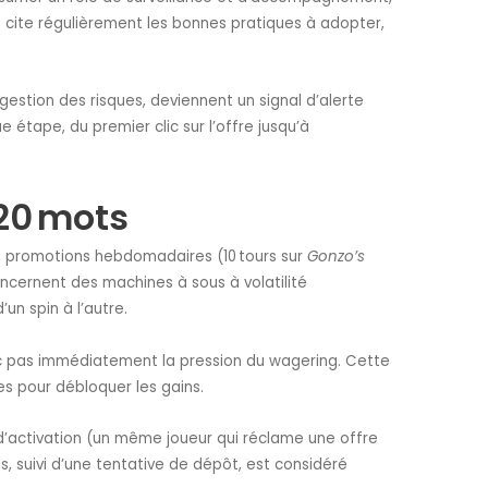
e
cite régulièrement les bonnes pratiques à adopter,
 gestion des risques, deviennent un signal d’alerte
étape, du premier clic sur l’offre jusqu’à
420 mots
, promotions hebdomadaires (10 tours sur
Gonzo’s
oncernent des machines à sous à volatilité
un spin à l’autre.
donc pas immédiatement la pression du wagering. Cette
es pour débloquer les gains.
 d’activation (un même joueur qui réclame une offre
s, suivi d’une tentative de dépôt, est considéré