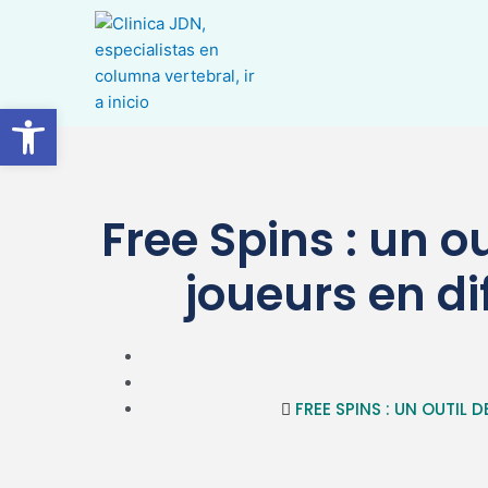
Ir
al
contenido
Abrir barra de herramientas
Free Spins : un o
joueurs en di
FREE SPINS : UN OUTIL