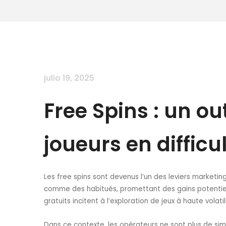
julio 19, 2025
Free Spins : un ou
joueurs en diffic
Les free spins sont devenus l’un des leviers marketing
comme des habitués, promettant des gains potentiels
gratuits incitent à l’exploration de jeux à haute vol
Dans ce contexte, les opérateurs ne sont plus de sim