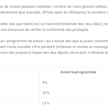
s de croiser plusieurs variables : nombre de tours gratuits utilis
ré‑déterminé (par exemple, 40 free spins en 48 heures), le systèm
le, tels que GamCare ou l’Autorité Nationale des Jeux (ANJ), renfo
ces instances de vérifier la conformité des pratiques.
 un « programme de pause » qui s’active dès que le joueur consomm
ent toute nouvelle offre pendant 24 heures et envoie un message 
sion des joueurs à risque vers des dépôts récurrents a diminué de
Avant le programme
8 %
22 %
1,4 %