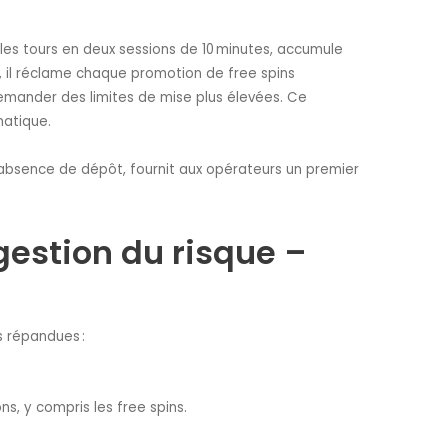
e les tours en deux sessions de 10 minutes, accumule
s, il réclame chaque promotion de free spins
demander des limites de mise plus élevées. Ce
matique.
l’absence de dépôt, fournit aux opérateurs un premier
gestion du risque –
s répandues :
s, y compris les free spins.