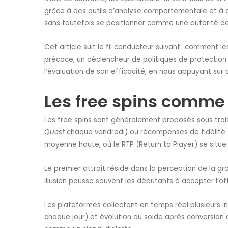
grâce à des outils d’analyse comportementale et à 
sans toutefois se positionner comme une autorité d
Cet article suit le fil conducteur suivant : comment l
précoce, un déclencheur de politiques de protection 
l’évaluation de son efficacité, en nous appuyant sur
Les free spins comme 
Les free spins sont généralement proposés sous trois 
Quest
chaque vendredi) ou récompenses de fidélité (3
moyenne‑haute, où le RTP (Return to Player) se situe 
Le premier attrait réside dans la perception de la g
illusion pousse souvent les débutants à accepter l’o
Les plateformes collectent en temps réel plusieurs i
chaque jour) et évolution du solde après conversion d