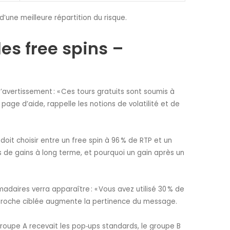
d’une meilleure répartition du risque.
es free spins –
’avertissement : « Ces tours gratuits sont soumis à
age d’aide, rappelle les notions de volatilité et de
oit choisir entre un free spin à 96 % de RTP et un
 de gains à long terme, et pourquoi un gain après un
daires verra apparaître : « Vous avez utilisé 30 % de
approche ciblée augmente la pertinence du message.
oupe A recevait les pop‑ups standards, le groupe B