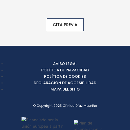
CITA PREVIA
AVISO LEGAL
POLÍTICA DE PRIVACIDAD
POLÍTICA DE COOKIES
DECLARACIÓN DE ACCESIBILIDAD
MAPA DEL SITIO
© Copyright 2025 Clínica Díaz Mauriño