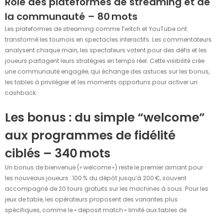
Rôle des plateformes de streaming et de
la communauté – 80 mots
Les plateformes de streaming comme Twitch et YouTube ont
transformé les tournois en spectacles interactifs. Les commentateurs
analysent chaque main, les spectateurs votent pour des défis et les
joueurs partagent leurs stratégies en temps réel. Cette visibilité crée
une communauté engagée, qui échange des astuces sur les bonus,
les tables à privilégier et les moments opportuns pour activer un
cashback.
Les bonus : du simple “welcome”
aux programmes de fidélité
ciblés – 340 mots
Un bonus de bienvenue (« welcome ») reste le premier aimant pour
les nouveaux joueurs : 100 % du dépôt jusqu’à 200 €, souvent
accompagné de 20 tours gratuits sur les machines à sous. Pour les
jeux de table, les opérateurs proposent des variantes plus
spécifiques, comme le « deposit match » limité aux tables de