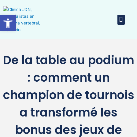
Ir
al
Abrir barra de herramientas
Men
contenido
Equipo 
De la table au podium
: comment un
champion de tournois
a transformé les
bonus des jeux de