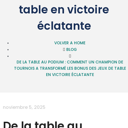
table en victoire
éclatante
VOLVER A HOME
BLOG
DE LA TABLE AU PODIUM : COMMENT UN CHAMPION DE
TOURNOIS A TRANSFORMÉ LES BONUS DES JEUX DE TABLE
EN VICTOIRE ÉCLATANTE
noviembre 5, 2025
De la table au