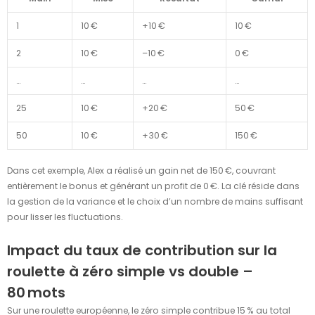
1
10 €
+10 €
10 €
2
10 €
–10 €
0 €
…
…
…
…
25
10 €
+20 €
50 €
50
10 €
+30 €
150 €
Dans cet exemple, Alex a réalisé un gain net de 150 €, couvrant
entièrement le bonus et générant un profit de 0 €. La clé réside dans
la gestion de la variance et le choix d’un nombre de mains suffisant
pour lisser les fluctuations.
Impact du taux de contribution sur la
roulette à zéro simple vs double –
80 mots
Sur une roulette européenne, le zéro simple contribue 15 % au total