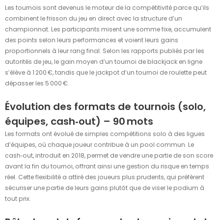
Les tournois sont devenus le moteur de la compétitivité parce qu’ils
combinent le frisson du jeu en direct avec la structure d’un
championnat. Les participants misent une somme fixe, accumulent
des points selon leurs performances et voient leurs gains
proportionnels à leur rang final. Selon les rapports publiés par les
autorités de jeu, le gain moyen d’un tournoi de blackjack en ligne
s’élève à 1 200 €, tandis que le jackpot d’un tournoi de roulette peut
dépasser les 5 000 €.
Évolution des formats de tournois (solo,
équipes, cash‑out) – 90 mots
Les formats ont évolué de simples compétitions solo à des ligues
d’équipes, où chaque joueur contribue à un pool commun. Le
cash‑out, introduit en 2018, permet de vendre une partie de son score
avant la fin du tournoi, offrant ainsi une gestion du risque en temps
réel. Cette flexibilité a attiré des joueurs plus prudents, qui préfèrent
sécuriser une partie de leurs gains plutôt que de viser le podium à
tout prix.