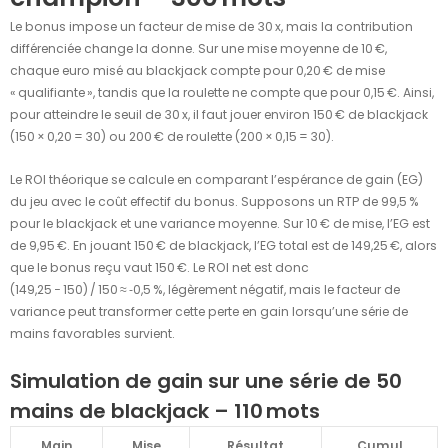
Le bonus impose un facteur de mise de 30 x, mais la contribution
différenciée change la donne. Sur une mise moyenne de 10 €,
chaque euro misé au blackjack compte pour 0,20 € de mise
« qualifiante », tandis que la roulette ne compte que pour 0,15 €. Ainsi,
pour atteindre le seuil de 30 x, il faut jouer environ 150 € de blackjack
(150 × 0,20 = 30) ou 200 € de roulette (200 × 0,15 = 30).
Le ROI théorique se calcule en comparant l’espérance de gain (EG)
du jeu avec le coût effectif du bonus. Supposons un RTP de 99,5 %
pour le blackjack et une variance moyenne. Sur 10 € de mise, l’EG est
de 9,95 €. En jouant 150 € de blackjack, l’EG total est de 149,25 €, alors
que le bonus reçu vaut 150 €. Le ROI net est donc
(149,25 − 150) / 150 ≈ ‑0,5 %, légèrement négatif, mais le facteur de
variance peut transformer cette perte en gain lorsqu’une série de
mains favorables survient.
Simulation de gain sur une série de 50
mains de blackjack – 110 mots
Main
Mise
Résultat
Cumul