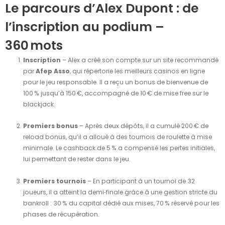
Le parcours d’Alex Dupont : de
l’inscription au podium –
360 mots
Inscription
– Alex a créé son compte sur un site recommandé
par
Afep Asso
, qui répertorie les meilleurs casinos en ligne
pour le jeu responsable. Il a reçu un bonus de bienvenue de
100 % jusqu’à 150 €, accompagné de 10 € de mise free sur le
blackjack.
Premiers bonus
– Après deux dépôts, il a cumulé 200 € de
reload bonus, qu’il a alloué à des tournois de roulette à mise
minimale. Le cashback de 5 % a compensé les pertes initiales,
lui permettant de rester dans le jeu.
Premiers tournois
– En participant à un tournoi de 32
joueurs, il a atteint la demi‑finale grâce à une gestion stricte du
bankroll : 30 % du capital dédié aux mises, 70 % réservé pour les
phases de récupération.