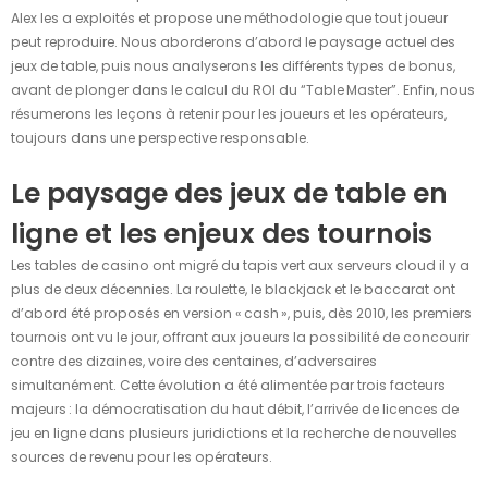
Alex les a exploités et propose une méthodologie que tout joueur
peut reproduire. Nous aborderons d’abord le paysage actuel des
jeux de table, puis nous analyserons les différents types de bonus,
avant de plonger dans le calcul du ROI du “Table Master”. Enfin, nous
résumerons les leçons à retenir pour les joueurs et les opérateurs,
toujours dans une perspective responsable.
Le paysage des jeux de table en
ligne et les enjeux des tournois
Les tables de casino ont migré du tapis vert aux serveurs cloud il y a
plus de deux décennies. La roulette, le blackjack et le baccarat ont
d’abord été proposés en version « cash », puis, dès 2010, les premiers
tournois ont vu le jour, offrant aux joueurs la possibilité de concourir
contre des dizaines, voire des centaines, d’adversaires
simultanément. Cette évolution a été alimentée par trois facteurs
majeurs : la démocratisation du haut débit, l’arrivée de licences de
jeu en ligne dans plusieurs juridictions et la recherche de nouvelles
sources de revenu pour les opérateurs.