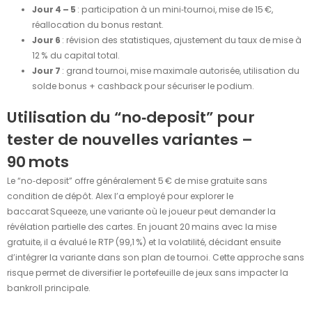
Jour 4 – 5
: participation à un mini‑tournoi, mise de 15 €,
réallocation du bonus restant.
Jour 6
: révision des statistiques, ajustement du taux de mise à
12 % du capital total.
Jour 7
: grand tournoi, mise maximale autorisée, utilisation du
solde bonus + cashback pour sécuriser le podium.
Utilisation du “no‑deposit” pour
tester de nouvelles variantes –
90 mots
Le “no‑deposit” offre généralement 5 € de mise gratuite sans
condition de dépôt. Alex l’a employé pour explorer le
baccarat Squeeze, une variante où le joueur peut demander la
révélation partielle des cartes. En jouant 20 mains avec la mise
gratuite, il a évalué le RTP (99,1 %) et la volatilité, décidant ensuite
d’intégrer la variante dans son plan de tournoi. Cette approche sans
risque permet de diversifier le portefeuille de jeux sans impacter la
bankroll principale.