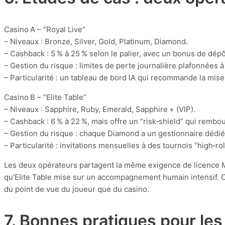
Casino A – “Royal Live”
– Niveaux : Bronze, Silver, Gold, Platinum, Diamond.
– Cashback : 5 % à 25 % selon le palier, avec un bonus de dép
– Gestion du risque : limites de perte journalière plafonnées à
– Particularité : un tableau de bord IA qui recommande la mise
Casino B – “Elite Table”
– Niveaux : Sapphire, Ruby, Emerald, Sapphire + (VIP).
– Cashback : 6 % à 22 %, mais offre un “risk‑shield” qui remb
– Gestion du risque : chaque Diamond a un gestionnaire dédié qu
– Particularité : invitations mensuelles à des tournois “high‑ro
Les deux opérateurs partagent la même exigence de licence Mal
qu’Elite Table mise sur un accompagnement humain intensif. C
du point de vue du joueur que du casino.
7. Bonnes pratiques pour les