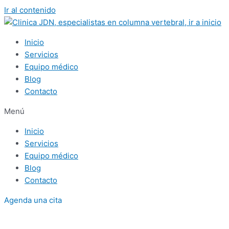
Ir al contenido
Inicio
Servicios
Equipo médico
Blog
Contacto
Menú
Inicio
Servicios
Equipo médico
Blog
Contacto
Agenda una cita