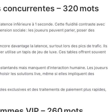
mes concurrentes – 320 mots
tence inférieure à 1 seconde. Cette fluidité contraste avec
ension sociale : les joueurs peuvent parler, poser des
core davantage la latence, surtout lors des pics de trafic. Ils
r utilise un tapis de jeu de luxe. Ces tables offrent souvent
instantanés mais manquent d’interaction humaine. Les joueurs
choisir les solutions live, même si elles impliquent des
ables exclusives et des traitements de paiement plus rapides,
rammes VIP – 260 mots