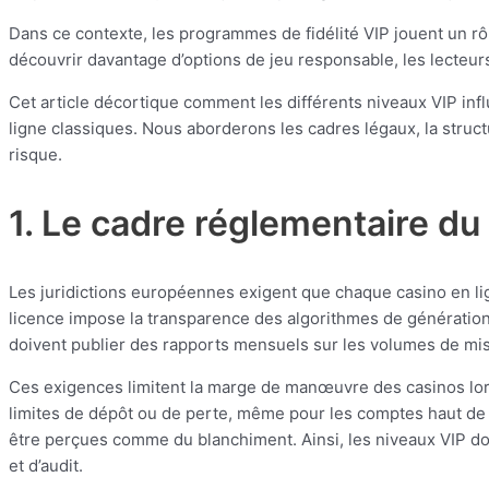
Dans ce contexte, les programmes de fidélité VIP jouent un rôle
découvrir davantage d’options de jeu responsable, les lecteur
Cet article décortique comment les différents niveaux VIP influ
ligne classiques. Nous aborderons les cadres légaux, la struct
risque.
1. Le cadre réglementaire du
Les juridictions européennes exigent que chaque casino en li
licence impose la transparence des algorithmes de génération
doivent publier des rapports mensuels sur les volumes de mis
Ces exigences limitent la marge de manœuvre des casinos lorsq
limites de dépôt ou de perte, même pour les comptes haut de g
être perçues comme du blanchiment. Ainsi, les niveaux VIP doiv
et d’audit.