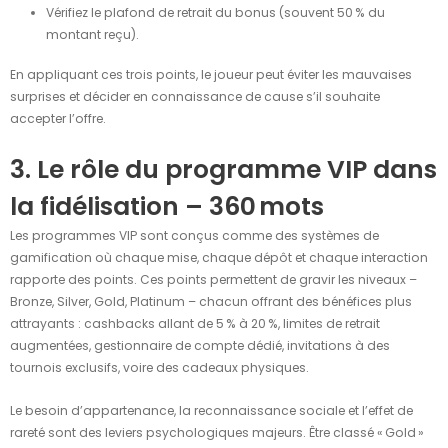
Vérifiez le plafond de retrait du bonus (souvent 50 % du
montant reçu).
En appliquant ces trois points, le joueur peut éviter les mauvaises
surprises et décider en connaissance de cause s’il souhaite
accepter l’offre.
3. Le rôle du programme VIP dans
la fidélisation – 360 mots
Les programmes VIP sont conçus comme des systèmes de
gamification où chaque mise, chaque dépôt et chaque interaction
rapporte des points. Ces points permettent de gravir les niveaux –
Bronze, Silver, Gold, Platinum – chacun offrant des bénéfices plus
attrayants : cashbacks allant de 5 % à 20 %, limites de retrait
augmentées, gestionnaire de compte dédié, invitations à des
tournois exclusifs, voire des cadeaux physiques.
Le besoin d’appartenance, la reconnaissance sociale et l’effet de
rareté sont des leviers psychologiques majeurs. Être classé « Gold »