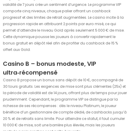
validité de 7 jours crée un sentiment d’urgence. Le programme VIP
comporte cinq niveaux, chaque palier offrant un cashback
progressif et des limites de retrait augmentées. Le casino incite à la
progression rapide en attribuant 2 points par euro misé, ce qui
permet d’atteindre le niveau Gold après seulement 5 000 € de mise.
Cette dynamique pousse les joueurs à convertir rapidement le
bonus gratuit en dépôt réel afin de profiter du cashback de 15 %
offert aux Gold.
Casino B – bonus modeste, VIP
ultra‑récompensé
Casino B propose un bonus sans dépôt de 10 €, accompagné de
30 tours gratuits. Les exigences de mise sont plus clémentes (25x) et
la période de validité est de 14 jours, offrant plus de temps pour jouer
prudemment. Cependant, le programme VIP se distingue par la
richesse de ses récompenses : dès le niveau Platinum, le joueur
bénéficie d’un gestionnaire de compte dédié, de cashbacks jusqu’à
20 % et de retraits sans limite. Pour atteindre ce statut, il faut cumuler
10 000 € de mise, soit une barrière plus élevée, mais les joueurs