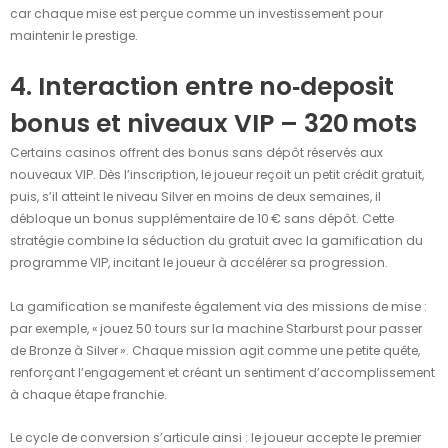
car chaque mise est perçue comme un investissement pour
maintenir le prestige.
4. Interaction entre no‑deposit
bonus et niveaux VIP – 320 mots
Certains casinos offrent des bonus sans dépôt réservés aux
nouveaux VIP. Dès l’inscription, le joueur reçoit un petit crédit gratuit,
puis, s’il atteint le niveau Silver en moins de deux semaines, il
débloque un bonus supplémentaire de 10 € sans dépôt. Cette
stratégie combine la séduction du gratuit avec la gamification du
programme VIP, incitant le joueur à accélérer sa progression.
La gamification se manifeste également via des missions de mise :
par exemple, « jouez 50 tours sur la machine Starburst pour passer
de Bronze à Silver ». Chaque mission agit comme une petite quête,
renforçant l’engagement et créant un sentiment d’accomplissement
à chaque étape franchie.
Le cycle de conversion s’articule ainsi : le joueur accepte le premier