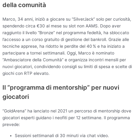
della comunità
Marco, 34 anni, iniziò a giocare su “SilverJack” solo per curiosità,
spendendo circa €30 al mese su slot non AAMS. Dopo aver
raggiunto il livello “Bronze” nel programma fedeltà, ha sbloccato
l’accesso a un corso gratuito di gestione del bankroll. Grazie alle
tecniche apprese, ha ridotto le perdite del 40 % e ha iniziato a
partecipare a tornei settimanali. Oggi, Marco è nominato
“Ambasciatore della Comunità” e organizza incontri mensili per
nuovi giocatori, condividendo consigli su limiti di spesa e scelte di
giochi con RTP elevato.
Il “programma di mentorship” per nuovi
giocatori
“GoldArena” ha lanciato nel 2021 un percorso di mentorship dove
giocatori esperti guidano i neofiti per 12 settimane. Il programma
prevede:
Sessioni settimanali di 30 minuti via chat video.