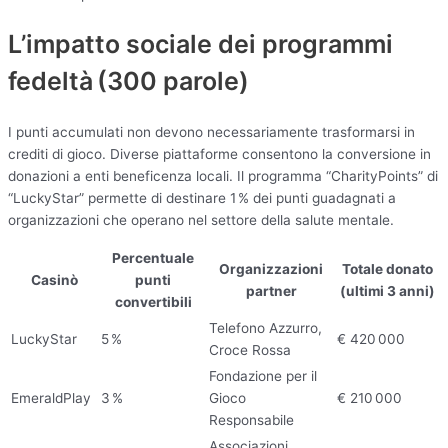
L’impatto sociale dei programmi
fedeltà (300 parole)
I punti accumulati non devono necessariamente trasformarsi in
crediti di gioco. Diverse piattaforme consentono la conversione in
donazioni a enti beneficenza locali. Il programma “CharityPoints” di
“LuckyStar” permette di destinare 1 % dei punti guadagnati a
organizzazioni che operano nel settore della salute mentale.
Percentuale
Organizzazioni
Totale donato
Casinò
punti
partner
(ultimi 3 anni)
convertibili
Telefono Azzurro,
LuckyStar
5 %
€ 420 000
Croce Rossa
Fondazione per il
EmeraldPlay
3 %
Gioco
€ 210 000
Responsabile
Associazioni