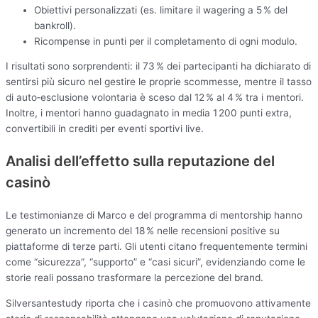
Obiettivi personalizzati (es. limitare il wagering a 5 % del
bankroll).
Ricompense in punti per il completamento di ogni modulo.
I risultati sono sorprendenti: il 73 % dei partecipanti ha dichiarato di
sentirsi più sicuro nel gestire le proprie scommesse, mentre il tasso
di auto‑esclusione volontaria è sceso dal 12 % al 4 % tra i mentori.
Inoltre, i mentori hanno guadagnato in media 1 200 punti extra,
convertibili in crediti per eventi sportivi live.
Analisi dell’effetto sulla reputazione del
casinò
Le testimonianze di Marco e del programma di mentorship hanno
generato un incremento del 18 % nelle recensioni positive su
piattaforme di terze parti. Gli utenti citano frequentemente termini
come “sicurezza”, “supporto” e “casi sicuri”, evidenziando come le
storie reali possano trasformare la percezione del brand.
Silversantestudy riporta che i casinò che promuovono attivamente