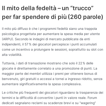
Il mito della fedeltà – un “trucco”
per far spendere di più (260 parole)
Il mito più diffuso è che i programmi fedeltà siano una trappola
psicologica progettata per aumentare la spesa media per utente
(ARPU). Secondo le indagini di mercato pubblicate da enti
indipendenti, il 57 % dei giocatori percepisce i punti accumulati
come un incentivo a prolungare le sessioni, soprattutto su slot con
alta volatilità.
Tuttavia, i dati di transazione mostrano che solo il 22 % delle
giocate è direttamente correlato a una promozione di punti. La
maggior parte dei membri utilizza i premi per ottenere bonus di
benvenuto, giri gratuiti o accessi a tornei a ingresso ridotto, senza
aumentare significativamente la spesa complessiva.
Le critiche più frequenti dei giocatori riguardano la trasparenza dei
termini e la difficoltà di convertire i punti in valore reale. Forum
dedicati segnalano reclami su scadenze brevi e su “wagering”