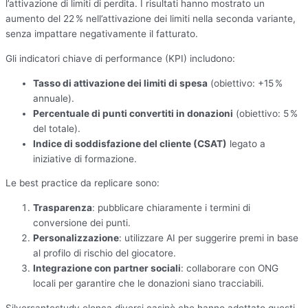
l’attivazione di limiti di perdita. I risultati hanno mostrato un
aumento del 22 % nell’attivazione dei limiti nella seconda variante,
senza impattare negativamente il fatturato.
Gli indicatori chiave di performance (KPI) includono:
Tasso di attivazione dei limiti di spesa
(obiettivo: +15 %
annuale).
Percentuale di punti convertiti in donazioni
(obiettivo: 5 %
del totale).
Indice di soddisfazione del cliente (CSAT)
legato a
iniziative di formazione.
Le best practice da replicare sono:
Trasparenza
: pubblicare chiaramente i termini di
conversione dei punti.
Personalizzazione
: utilizzare AI per suggerire premi in base
al profilo di rischio del giocatore.
Integrazione con partner sociali
: collaborare con ONG
locali per garantire che le donazioni siano tracciabili.
Silversantestudy elenca diversi casinò che hanno adottato questi