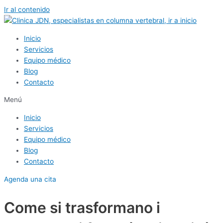
Ir al contenido
Inicio
Servicios
Equipo médico
Blog
Contacto
Menú
Inicio
Servicios
Equipo médico
Blog
Contacto
Agenda una cita
Come si trasformano i