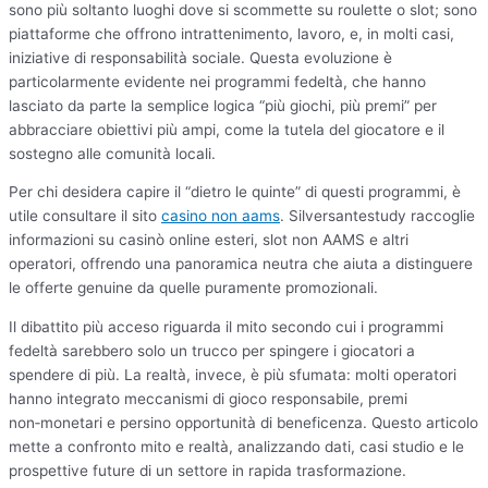
sono più soltanto luoghi dove si scommette su roulette o slot; sono
piattaforme che offrono intrattenimento, lavoro, e, in molti casi,
iniziative di responsabilità sociale. Questa evoluzione è
particolarmente evidente nei programmi fedeltà, che hanno
lasciato da parte la semplice logica “più giochi, più premi” per
abbracciare obiettivi più ampi, come la tutela del giocatore e il
sostegno alle comunità locali.
Per chi desidera capire il “dietro le quinte” di questi programmi, è
utile consultare il sito
casino non aams
. Silversantestudy raccoglie
informazioni su casinò online esteri, slot non AAMS e altri
operatori, offrendo una panoramica neutra che aiuta a distinguere
le offerte genuine da quelle puramente promozionali.
Il dibattito più acceso riguarda il mito secondo cui i programmi
fedeltà sarebbero solo un trucco per spingere i giocatori a
spendere di più. La realtà, invece, è più sfumata: molti operatori
hanno integrato meccanismi di gioco responsabile, premi
non‑monetari e persino opportunità di beneficenza. Questo articolo
mette a confronto mito e realtà, analizzando dati, casi studio e le
prospettive future di un settore in rapida trasformazione.