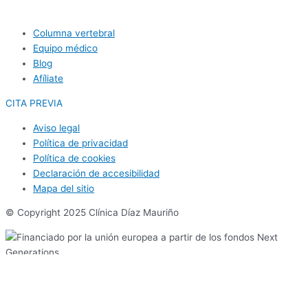
Columna vertebral
Equipo médico
Blog
Afíliate
CITA PREVIA
Aviso legal
Política de privacidad
Política de cookies
Declaración de accesibilidad
Mapa del sitio
© Copyright 2025 Clínica Díaz Mauriño
Reserva tu cita