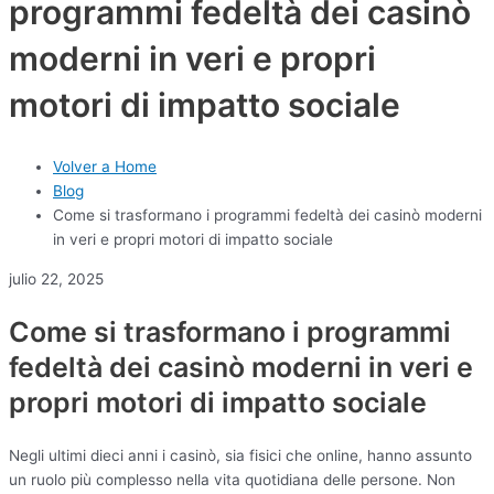
programmi fedeltà dei casinò
moderni in veri e propri
motori di impatto sociale
Volver a Home
Blog
Come si trasformano i programmi fedeltà dei casinò moderni
in veri e propri motori di impatto sociale
julio 22, 2025
Come si trasformano i programmi
fedeltà dei casinò moderni in veri e
propri motori di impatto sociale
Negli ultimi dieci anni i casinò, sia fisici che online, hanno assunto
un ruolo più complesso nella vita quotidiana delle persone. Non