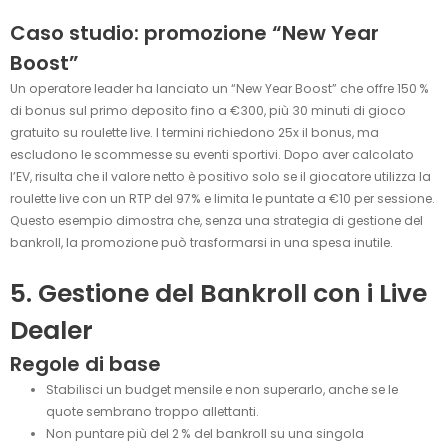
Caso studio: promozione “New Year
Boost”
Un operatore leader ha lanciato un “New Year Boost” che offre 150 %
di bonus sul primo deposito fino a €300, più 30 minuti di gioco
gratuito su roulette live. I termini richiedono 25x il bonus, ma
escludono le scommesse su eventi sportivi. Dopo aver calcolato
l’EV, risulta che il valore netto è positivo solo se il giocatore utilizza la
roulette live con un RTP del 97% e limita le puntate a €10 per sessione.
Questo esempio dimostra che, senza una strategia di gestione del
bankroll, la promozione può trasformarsi in una spesa inutile.
5. Gestione del Bankroll con i Live
Dealer
Regole di base
Stabilisci un budget mensile e non superarlo, anche se le
quote sembrano troppo allettanti.
Non puntare più del 2 % del bankroll su una singola