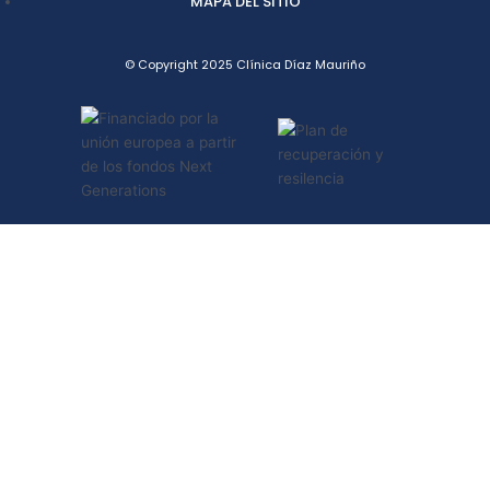
MAPA DEL SITIO
© Copyright 2025 Clínica Díaz Mauriño