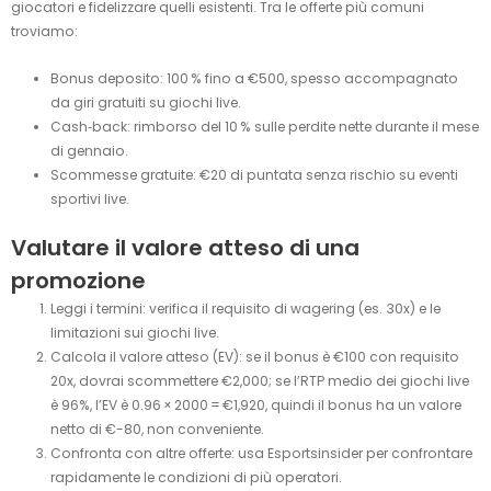
giocatori e fidelizzare quelli esistenti. Tra le offerte più comuni
troviamo:
Bonus deposito: 100 % fino a €500, spesso accompagnato
da giri gratuiti su giochi live.
Cash‑back: rimborso del 10 % sulle perdite nette durante il mese
di gennaio.
Scommesse gratuite: €20 di puntata senza rischio su eventi
sportivi live.
Valutare il valore atteso di una
promozione
Leggi i termini: verifica il requisito di wagering (es. 30x) e le
limitazioni sui giochi live.
Calcola il valore atteso (EV): se il bonus è €100 con requisito
20x, dovrai scommettere €2,000; se l’RTP medio dei giochi live
è 96%, l’EV è 0.96 × 2000 = €1,920, quindi il bonus ha un valore
netto di €-80, non conveniente.
Confronta con altre offerte: usa Esportsinsider per confrontare
rapidamente le condizioni di più operatori.