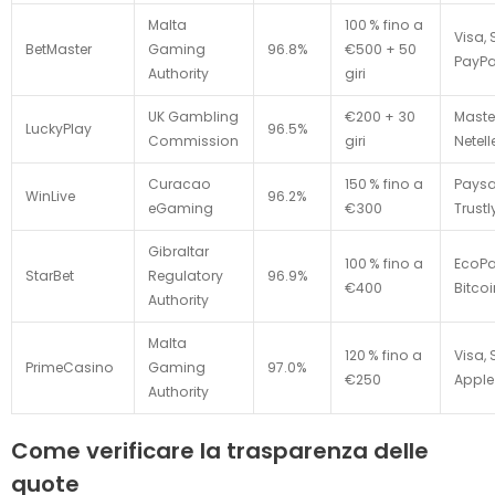
Malta
100 % fino a
Visa, S
BetMaster
Gaming
96.8%
€500 + 50
PayPa
Authority
giri
UK Gambling
€200 + 30
Maste
LuckyPlay
96.5%
Commission
giri
Netell
Curacao
150 % fino a
Paysa
WinLive
96.2%
eGaming
€300
Trustl
Gibraltar
100 % fino a
EcoPa
StarBet
Regulatory
96.9%
€400
Bitco
Authority
Malta
120 % fino a
Visa, S
PrimeCasino
Gaming
97.0%
€250
Apple
Authority
Come verificare la trasparenza delle
quote