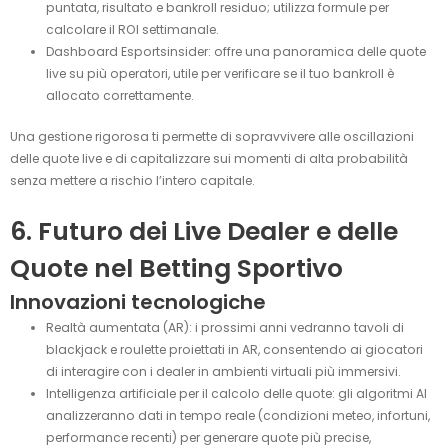
puntata, risultato e bankroll residuo; utilizza formule per
calcolare il ROI settimanale.
Dashboard Esportsinsider: offre una panoramica delle quote
live su più operatori, utile per verificare se il tuo bankroll è
allocato correttamente.
Una gestione rigorosa ti permette di sopravvivere alle oscillazioni
delle quote live e di capitalizzare sui momenti di alta probabilità
senza mettere a rischio l’intero capitale.
6. Futuro dei Live Dealer e delle
Quote nel Betting Sportivo
Innovazioni tecnologiche
Realtà aumentata (AR): i prossimi anni vedranno tavoli di
blackjack e roulette proiettati in AR, consentendo ai giocatori
di interagire con i dealer in ambienti virtuali più immersivi.
Intelligenza artificiale per il calcolo delle quote: gli algoritmi AI
analizzeranno dati in tempo reale (condizioni meteo, infortuni,
performance recenti) per generare quote più precise,