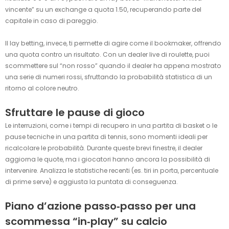
vincente” su un exchange a quota 1.50, recuperando parte del
capitale in caso di pareggio.
Il lay betting, invece, ti permette di agire come il bookmaker, offrendo
una quota contro un risultato. Con un dealer live di roulette, puoi
scommettere sul “non rosso” quando il dealer ha appena mostrato
una serie di numeri rossi, sfruttando la probabilità statistica di un
ritorno al colore neutro.
Sfruttare le pause di gioco
Le interruzioni, come i tempi di recupero in una partita di basket o le
pause tecniche in una partita di tennis, sono momenti ideali per
ricalcolare le probabilità. Durante queste brevi finestre, il dealer
aggiorna le quote, ma i giocatori hanno ancora la possibilità di
intervenire. Analizza le statistiche recenti (es. tiri in porta, percentuale
di prime serve) e aggiusta la puntata di conseguenza.
Piano d’azione passo‑passo per una
scommessa “in‑play” su calcio