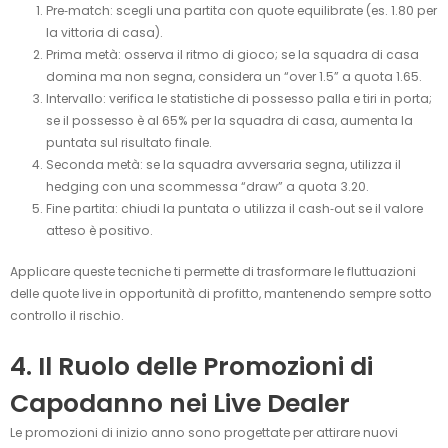
Pre‑match: scegli una partita con quote equilibrate (es. 1.80 per
la vittoria di casa).
Prima metà: osserva il ritmo di gioco; se la squadra di casa
domina ma non segna, considera un “over 1.5” a quota 1.65.
Intervallo: verifica le statistiche di possesso palla e tiri in porta;
se il possesso è al 65% per la squadra di casa, aumenta la
puntata sul risultato finale.
Seconda metà: se la squadra avversaria segna, utilizza il
hedging con una scommessa “draw” a quota 3.20.
Fine partita: chiudi la puntata o utilizza il cash‑out se il valore
atteso è positivo.
Applicare queste tecniche ti permette di trasformare le fluttuazioni
delle quote live in opportunità di profitto, mantenendo sempre sotto
controllo il rischio.
4. Il Ruolo delle Promozioni di
Capodanno nei Live Dealer
Le promozioni di inizio anno sono progettate per attirare nuovi