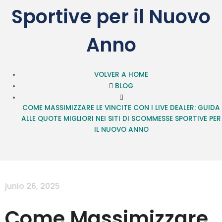
Sportive per il Nuovo
Anno
VOLVER A HOME
BLOG
COME MASSIMIZZARE LE VINCITE CON I LIVE DEALER: GUIDA
ALLE QUOTE MIGLIORI NEI SITI DI SCOMMESSE SPORTIVE PER
IL NUOVO ANNO
junio 26, 2025
Come Massimizzare