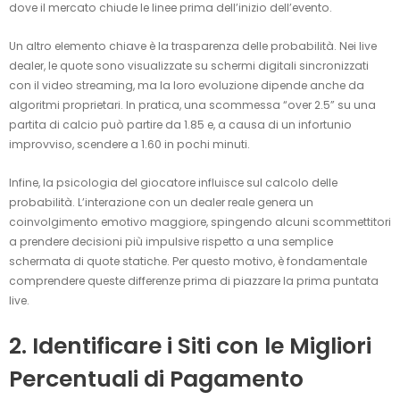
dove il mercato chiude le linee prima dell’inizio dell’evento.
Un altro elemento chiave è la trasparenza delle probabilità. Nei live
dealer, le quote sono visualizzate su schermi digitali sincronizzati
con il video streaming, ma la loro evoluzione dipende anche da
algoritmi proprietari. In pratica, una scommessa “over 2.5” su una
partita di calcio può partire da 1.85 e, a causa di un infortunio
improvviso, scendere a 1.60 in pochi minuti.
Infine, la psicologia del giocatore influisce sul calcolo delle
probabilità. L’interazione con un dealer reale genera un
coinvolgimento emotivo maggiore, spingendo alcuni scommettitori
a prendere decisioni più impulsive rispetto a una semplice
schermata di quote statiche. Per questo motivo, è fondamentale
comprendere queste differenze prima di piazzare la prima puntata
live.
2. Identificare i Siti con le Migliori
Percentuali di Pagamento