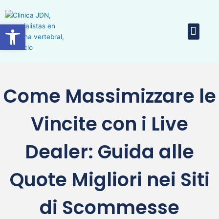
Ir
al
Abrir barra de herramientas
Men
contenido
Equipo 
Come Massimizzare le
Vincite con i Live
Dealer: Guida alle
Quote Migliori nei Siti
di Scommesse