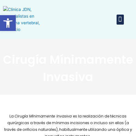
Ir
al
Abrir barra de herramientas
Men
contenido
Equipo 
Cirugía Mínimamente
Invasiva
La
Cirugía Mínimamente Invasiva
es la realización de técnicas
quirúrgicas a través de mínimas incisiones o incluso sin ellas (a
través de oriﬁcios naturales), habitualmente utilizando una óptica y