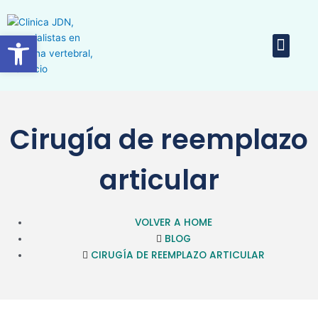
Ir
al
Abrir barra de herramientas
Men
contenido
Equipo 
Cirugía de reemplazo
articular
VOLVER A HOME
BLOG
CIRUGÍA DE REEMPLAZO ARTICULAR