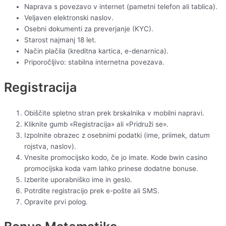
Naprava s povezavo v internet (pametni telefon ali tablica).
Veljaven elektronski naslov.
Osebni dokumenti za preverjanje (KYC).
Starost najmanj 18 let.
Način plačila (kreditna kartica, e-denarnica).
Priporočljivo: stabilna internetna povezava.
Registracija
Obiščite spletno stran prek brskalnika v mobilni napravi.
Kliknite gumb «Registracija» ali «Pridruži se».
Izpolnite obrazec z osebnimi podatki (ime, priimek, datum
rojstva, naslov).
Vnesite promocijsko kodo, če jo imate. Kode bwin casino
promocijska koda vam lahko prinese dodatne bonuse.
Izberite uporabniško ime in geslo.
Potrdite registracijo prek e-pošte ali SMS.
Opravite prvi polog.