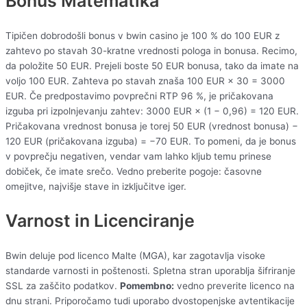
Bonus Matematika
Tipičen dobrodošli bonus v bwin casino je 100 % do 100 EUR z
zahtevo po stavah 30-kratne vrednosti pologa in bonusa. Recimo,
da položite 50 EUR. Prejeli boste 50 EUR bonusa, tako da imate na
voljo 100 EUR. Zahteva po stavah znaša 100 EUR × 30 = 3000
EUR. Če predpostavimo povprečni RTP 96 %, je pričakovana
izguba pri izpolnjevanju zahtev: 3000 EUR × (1 − 0,96) = 120 EUR.
Pričakovana vrednost bonusa je torej 50 EUR (vrednost bonusa) −
120 EUR (pričakovana izguba) = −70 EUR. To pomeni, da je bonus
v povprečju negativen, vendar vam lahko kljub temu prinese
dobiček, če imate srečo. Vedno preberite pogoje: časovne
omejitve, najvišje stave in izključitve iger.
Varnost in Licenciranje
Bwin deluje pod licenco Malte (MGA), kar zagotavlja visoke
standarde varnosti in poštenosti. Spletna stran uporablja šifriranje
SSL za zaščito podatkov.
Pomembno:
vedno preverite licenco na
dnu strani. Priporočamo tudi uporabo dvostopenjske avtentikacije