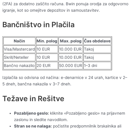
(2FA) za dodatno zaščito računa. Bwin ponuja orodja za odgovorno
igranje, kot so omejitve depozitov in samoustavitev.
Bančništvo in Plačila
Način
Min. polog
Max. polog
Čas obdelave
Visa/Mastercard
10 EUR
10.000 EUR
Takoj
Skrill/Neteller
10 EUR
10.000 EUR
Takoj
Bančno nakazilo
20 EUR
50.000 EUR
1–3 dni
Izplačila so odvisna od načina: e-denarnice v 24 urah, kartice v 2–
5 dneh, bančna nakazila v 3–7 dneh.
Težave in Rešitve
Pozabljeno geslo:
kliknite «Pozabljeno geslo» na prijavnem
zaslonu in sledite navodilom.
Stran se ne nalaga:
počistite predpomnilnik brskalnika ali