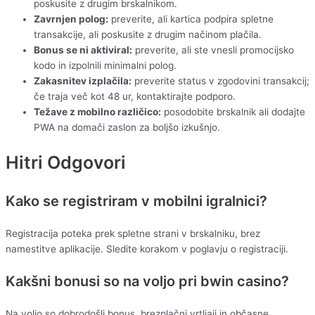
poskusite z drugim brskalnikom.
Zavrnjen polog:
preverite, ali kartica podpira spletne
transakcije, ali poskusite z drugim načinom plačila.
Bonus se ni aktiviral:
preverite, ali ste vnesli promocijsko
kodo in izpolnili minimalni polog.
Zakasnitev izplačila:
preverite status v zgodovini transakcij;
če traja več kot 48 ur, kontaktirajte podporo.
Težave z mobilno različico:
posodobite brskalnik ali dodajte
PWA na domači zaslon za boljšo izkušnjo.
Hitri Odgovori
Kako se registriram v mobilni igralnici?
Registracija poteka prek spletne strani v brskalniku, brez
namestitve aplikacije. Sledite korakom v poglavju o registraciji.
Kakšni bonusi so na voljo pri bwin casino?
Na voljo so dobrodošli bonus, brezplačni vrtljaji in občasne