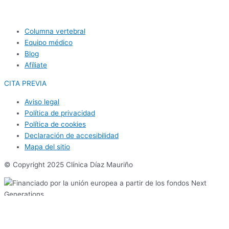
Columna vertebral
Equipo médico
Blog
Afíliate
CITA PREVIA
Aviso legal
Política de privacidad
Política de cookies
Declaración de accesibilidad
Mapa del sitio
© Copyright 2025 Clínica Díaz Mauriño