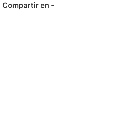
Compartir en -