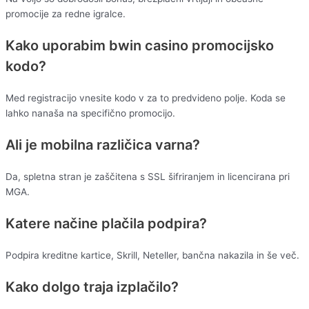
promocije za redne igralce.
Kako uporabim bwin casino promocijsko
kodo?
Med registracijo vnesite kodo v za to predvideno polje. Koda se
lahko nanaša na specifično promocijo.
Ali je mobilna različica varna?
Da, spletna stran je zaščitena s SSL šifriranjem in licencirana pri
MGA.
Katere načine plačila podpira?
Podpira kreditne kartice, Skrill, Neteller, bančna nakazila in še več.
Kako dolgo traja izplačilo?