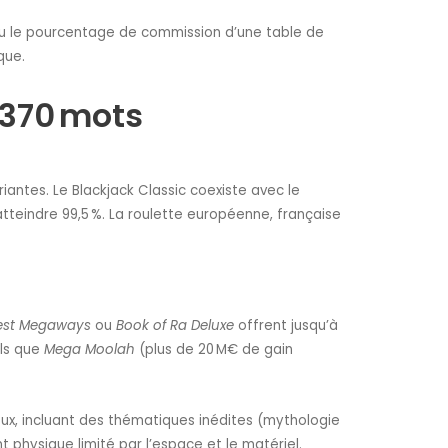
ot ou le pourcentage de commission d’une table de
que.
 370 mots
riantes. Le Blackjack Classic coexiste avec le
atteindre 99,5 %. La roulette européenne, française
est Megaways
ou
Book of Ra Deluxe
offrent jusqu’à
els que
Mega Moolah
(plus de 20 M€ de gain
x, incluant des thématiques inédites (mythologie
 physique limité par l’espace et le matériel.