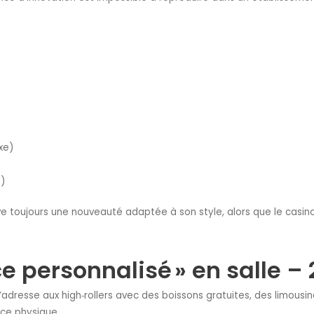
xe)
o)
rouve toujours une nouveauté adaptée à son style, alors que le cas
ce personnalisé » en salle –
’adresse aux high‑rollers avec des boissons gratuites, des limousi
ice physique.