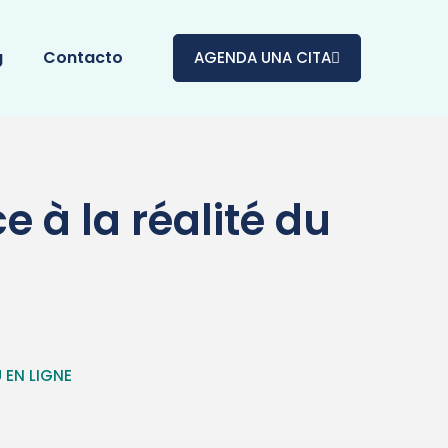
g
Contacto
AGENDA UNA CITA
e à la réalité du
 EN LIGNE