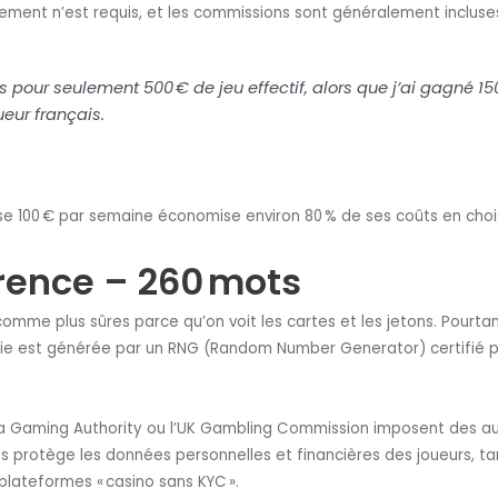
cement n’est requis, et les commissions sont généralement incluse
 pour seulement 500 € de jeu effectif, alors que j’ai gagné 15
ur français.
se 100 € par semaine économise environ 80 % de ses coûts en choi
arence – 260 mots
omme plus sûres parce qu’on voit les cartes et les jetons. Pourtant
artie est générée par un RNG (Random Number Generator) certifié
a Gaming Authority ou l’UK Gambling Commission imposent des audit
ts protège les données personnelles et financières des joueurs, 
 plateformes « casino sans KYC ».