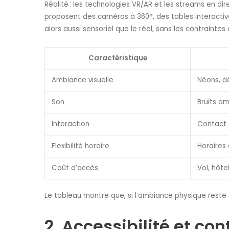
Réalité : les technologies VR/AR et les streams en di
proposent des caméras à 360°, des tables interactive
alors aussi sensoriel que le réel, sans les contraint
Caractéristique
Ambiance visuelle
Néons, d
Son
Bruits am
Interaction
Contact 
Flexibilité horaire
Horaires 
Coût d’accès
Vol, hôte
Le tableau montre que, si l’ambiance physique reste s
2. Accessibilité et c