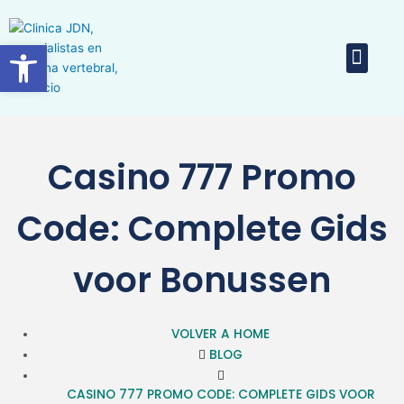
Ir
al
Abrir barra de herramientas
Men
contenido
Equipo 
Casino 777 Promo
Code: Complete Gids
voor Bonussen
VOLVER A HOME
BLOG
CASINO 777 PROMO CODE: COMPLETE GIDS VOOR