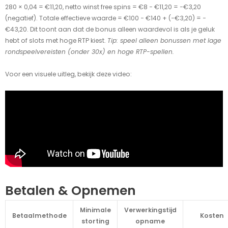
280 × 0,04 = €11,20, netto winst free spins = €8 − €11,20 = −€3,20
(negatief). Totale effectieve waarde = €100 − €140 + (−€3,20) = −
€43,20. Dit toont aan dat de bonus alleen waardevol is als je geluk
hebt of slots met hoge RTP kiest.
Tip: speel alleen bonussen met lage
rondspeelvereisten (onder 30x) en hoge RTP-spellen.
Voor een visuele uitleg, bekijk deze video:
Betalen & Opnemen
Minimale
Verwerkingstijd
Betaalmethode
Kosten
storting
opname