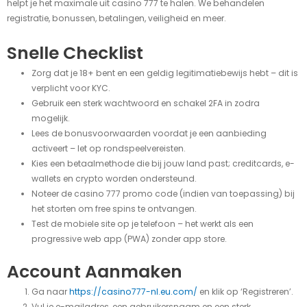
helpt je het maximale uit casino 777 te halen. We behandelen
registratie, bonussen, betalingen, veiligheid en meer.
Snelle Checklist
Zorg dat je 18+ bent en een geldig legitimatiebewijs hebt – dit is
verplicht voor KYC.
Gebruik een sterk wachtwoord en schakel 2FA in zodra
mogelijk.
Lees de bonusvoorwaarden voordat je een aanbieding
activeert – let op rondspeelvereisten.
Kies een betaalmethode die bij jouw land past; creditcards, e-
wallets en crypto worden ondersteund.
Noteer de casino 777 promo code (indien van toepassing) bij
het storten om free spins te ontvangen.
Test de mobiele site op je telefoon – het werkt als een
progressive web app (PWA) zonder app store.
Account Aanmaken
Ga naar
https://casino777-nl.eu.com/
en klik op ‘Registreren’.
Vul je e-mailadres, een gebruikersnaam en een sterk