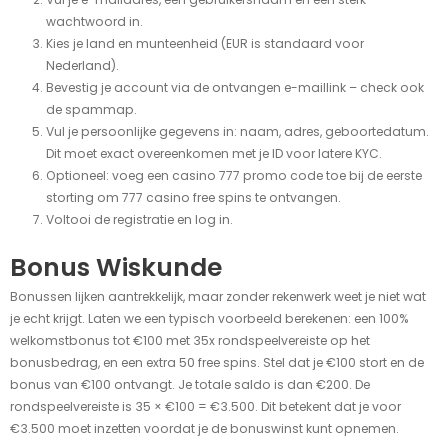
wachtwoord in.
Kies je land en munteenheid (EUR is standaard voor
Nederland).
Bevestig je account via de ontvangen e-maillink – check ook
de spammap.
Vul je persoonlijke gegevens in: naam, adres, geboortedatum.
Dit moet exact overeenkomen met je ID voor latere KYC.
Optioneel: voeg een casino 777 promo code toe bij de eerste
storting om 777 casino free spins te ontvangen.
Voltooi de registratie en log in.
Bonus Wiskunde
Bonussen lijken aantrekkelijk, maar zonder rekenwerk weet je niet wat
je echt krijgt. Laten we een typisch voorbeeld berekenen: een 100%
welkomstbonus tot €100 met 35x rondspeelvereiste op het
bonusbedrag, en een extra 50 free spins. Stel dat je €100 stort en de
bonus van €100 ontvangt. Je totale saldo is dan €200. De
rondspeelvereiste is 35 × €100 = €3.500. Dit betekent dat je voor
€3.500 moet inzetten voordat je de bonuswinst kunt opnemen.