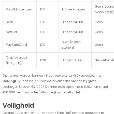
Geen (som
Visa/Mastercard
€10
1-3 werkdagen
bankkosten
Skrill
€10
Binnen 24 uur
Geen
Neteller
€10
Binnen 24 uur
Geen
N.v.t. (alleen
PaySafeCard
€10
Geen
storten)
Cryptovaluta
€20
Binnen 12 uur
Netwerkkost
(BTC, ETH)
Opnames worden binnen 48 uur verwerkt na KYC-goedkeuring.
Belangrijk:
casino 777 kan extra verificatie vragen bij grote
bedragen (boven €2.000). De minimale opname is €20, maximaal
€10.000 per transactie (afhankelijk van methode).
Veiligheid
Casino 777 gebruikt SSL-encryptie (256-bit) om alle gegevens te