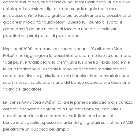
operatore europeo, che decise di includere Caribbean Stud nel suo
catalogo. La versione digitale mantenne le regole base, ma
introdusse un’interfaccia grafica più accattivante e la possibilità di
giocare in modalità “quick‑play”. Questo fu il punto di svolta: il
gioco passò da una nicchia di tavolo a una delle scelte più
popolari nei primi portali di poker online.
Negli anni 2000 comparvero le prime varianti: “Caribbean Stud
Poker”, che aggiungeva la possibilità di scommettere su una mano
“pair plus”, e “Caribbean Hold’em”, una fusione tra Texas Hold’em e
lo stud tradizionale. Le regole furono leggermente modificate per
adattarsi a diverse giurisdizioni, ma il nucleo rimase invariato: una
scommessa iniziale, una mano del banco scoperta e la decisione
“play” del giocatore.
Le licenze AAMS (ora ADM) in Italia e le prime certificazioni di sicurezza
dei provider hanno contribuito a una diffusione più capillare. I
casinò hanno iniziato a promuovere il titolo con bonus di
benvenuto specifici, spesso includendo giri gratuiti su slot non AAMS
per attrarre un pubblico più ampio.