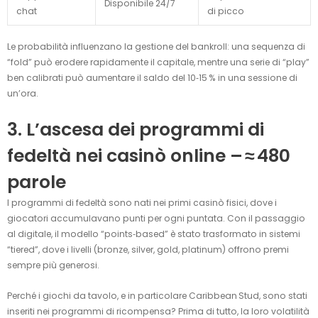
Disponibile 24/7
chat
di picco
Le probabilità influenzano la gestione del bankroll: una sequenza di
“fold” può erodere rapidamente il capitale, mentre una serie di “play”
ben calibrati può aumentare il saldo del 10‑15 % in una sessione di
un’ora.
3. L’ascesa dei programmi di
fedeltà nei casinò online – ≈ 480
parole
I programmi di fedeltà sono nati nei primi casinò fisici, dove i
giocatori accumulavano punti per ogni puntata. Con il passaggio
al digitale, il modello “points‑based” è stato trasformato in sistemi
“tiered”, dove i livelli (bronze, silver, gold, platinum) offrono premi
sempre più generosi.
Perché i giochi da tavolo, e in particolare Caribbean Stud, sono stati
inseriti nei programmi di ricompensa? Prima di tutto, la loro volatilità