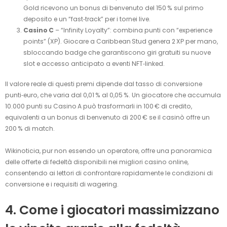
Gold ricevono un bonus di benvenuto del 150 % sul primo
deposito e un “fast‑track” per i tornei live.
Casino C
– “Infinity Loyalty”: combina punti con “experience
points” (XP). Giocare a Caribbean Stud genera 2 XP per mano,
sbloccando badge che garantiscono giri gratuiti su nuove
slot e accesso anticipato a eventi NFT‑linked.
Il valore reale di questi premi dipende dal tasso di conversione
punti‑euro, che varia dal 0,01 % al 0,05 %. Un giocatore che accumula
10.000 punti su Casino A può trasformarli in 100 € di credito,
equivalenti a un bonus di benvenuto di 200 € se il casinò offre un
200 % di match.
Wikinoticia, pur non essendo un operatore, offre una panoramica
delle offerte di fedeltà disponibili nei migliori casino online,
consentendo ai lettori di confrontare rapidamente le condizioni di
conversione e i requisiti di wagering.
4. Come i giocatori massimizzano