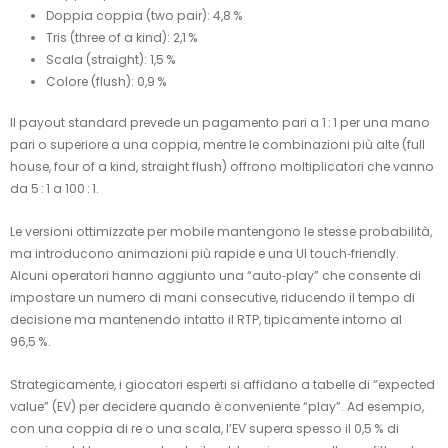
Doppia coppia (two pair): 4,8 %
Tris (three of a kind): 2,1 %
Scala (straight): 1,5 %
Colore (flush): 0,9 %
Il payout standard prevede un pagamento pari a 1 : 1 per una mano
pari o superiore a una coppia, mentre le combinazioni più alte (full
house, four of a kind, straight flush) offrono moltiplicatori che vanno
da 5 : 1 a 100 : 1.
Le versioni ottimizzate per mobile mantengono le stesse probabilità,
ma introducono animazioni più rapide e una UI touch‑friendly.
Alcuni operatori hanno aggiunto una “auto‑play” che consente di
impostare un numero di mani consecutive, riducendo il tempo di
decisione ma mantenendo intatto il RTP, tipicamente intorno al
96,5 %.
Strategicamente, i giocatori esperti si affidano a tabelle di “expected
value” (EV) per decidere quando è conveniente “play”. Ad esempio,
con una coppia di re o una scala, l’EV supera spesso il 0,5 % di