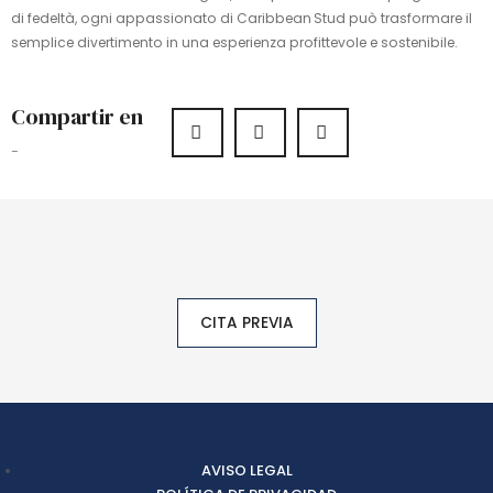
di fedeltà, ogni appassionato di Caribbean Stud può trasformare il
semplice divertimento in una esperienza profittevole e sostenibile.
Compartir en
-
CITA PREVIA
AVISO LEGAL