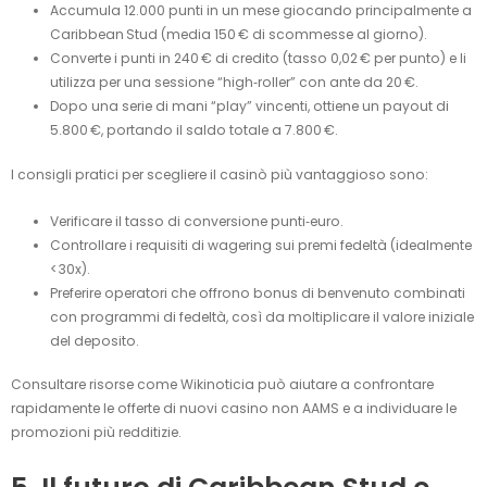
Accumula 12.000 punti in un mese giocando principalmente a
Caribbean Stud (media 150 € di scommesse al giorno).
Converte i punti in 240 € di credito (tasso 0,02 € per punto) e li
utilizza per una sessione “high‑roller” con ante da 20 €.
Dopo una serie di mani “play” vincenti, ottiene un payout di
5.800 €, portando il saldo totale a 7.800 €.
I consigli pratici per scegliere il casinò più vantaggioso sono:
Verificare il tasso di conversione punti‑euro.
Controllare i requisiti di wagering sui premi fedeltà (idealmente
<30x).
Preferire operatori che offrono bonus di benvenuto combinati
con programmi di fedeltà, così da moltiplicare il valore iniziale
del deposito.
Consultare risorse come Wikinoticia può aiutare a confrontare
rapidamente le offerte di nuovi casino non AAMS e a individuare le
promozioni più redditizie.