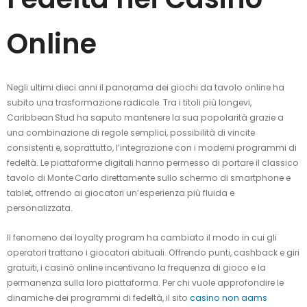
Online
Negli ultimi dieci anni il panorama dei giochi da tavolo online ha
subito una trasformazione radicale. Tra i titoli più longevi,
Caribbean Stud ha saputo mantenere la sua popolarità grazie a
una combinazione di regole semplici, possibilità di vincite
consistenti e, soprattutto, l’integrazione con i moderni programmi di
fedeltà. Le piattaforme digitali hanno permesso di portare il classico
tavolo di Monte Carlo direttamente sullo schermo di smartphone e
tablet, offrendo ai giocatori un’esperienza più fluida e
personalizzata.
Il fenomeno dei loyalty program ha cambiato il modo in cui gli
operatori trattano i giocatori abituali. Offrendo punti, cashback e giri
gratuiti, i casinò online incentivano la frequenza di gioco e la
permanenza sulla loro piattaforma. Per chi vuole approfondire le
dinamiche dei programmi di fedeltà, il sito
casino non aams