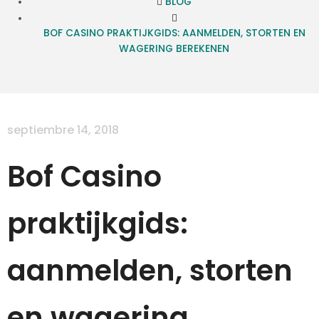
BLOG
BOF CASINO PRAKTIJKGIDS: AANMELDEN, STORTEN EN
WAGERING BEREKENEN
septiembre 14, 2018
Bof Casino
praktijkgids:
aanmelden, storten
en wagering