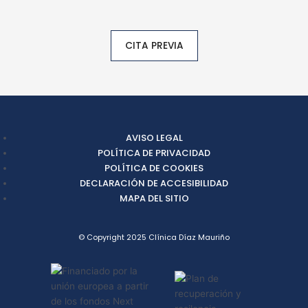
CITA PREVIA
AVISO LEGAL
POLÍTICA DE PRIVACIDAD
POLÍTICA DE COOKIES
DECLARACIÓN DE ACCESIBILIDAD
MAPA DEL SITIO
© Copyright 2025 Clínica Díaz Mauriño