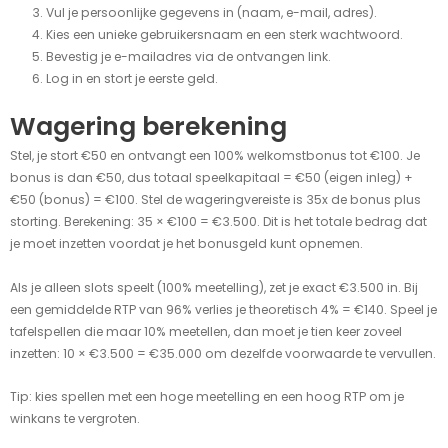
Vul je persoonlijke gegevens in (naam, e-mail, adres).
Kies een unieke gebruikersnaam en een sterk wachtwoord.
Bevestig je e-mailadres via de ontvangen link.
Log in en stort je eerste geld.
Wagering berekening
Stel, je stort €50 en ontvangt een 100% welkomstbonus tot €100. Je
bonus is dan €50, dus totaal speelkapitaal = €50 (eigen inleg) +
€50 (bonus) = €100. Stel de wageringvereiste is 35x de bonus plus
storting. Berekening: 35 × €100 = €3.500. Dit is het totale bedrag dat
je moet inzetten voordat je het bonusgeld kunt opnemen.
Als je alleen slots speelt (100% meetelling), zet je exact €3.500 in. Bij
een gemiddelde RTP van 96% verlies je theoretisch 4% = €140. Speel je
tafelspellen die maar 10% meetellen, dan moet je tien keer zoveel
inzetten: 10 × €3.500 = €35.000 om dezelfde voorwaarde te vervullen.
Tip: kies spellen met een hoge meetelling en een hoog RTP om je
winkans te vergroten.