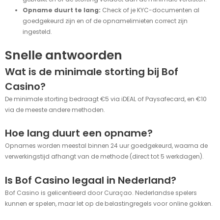
Opname duurt te lang:
Check of je KYC-documenten al
goedgekeurd zijn en of de opnamelimieten correct zijn
ingesteld.
Snelle antwoorden
Wat is de minimale storting bij Bof
Casino?
De minimale storting bedraagt €5 via iDEAL of Paysafecard, en €10
via de meeste andere methoden.
Hoe lang duurt een opname?
Opnames worden meestal binnen 24 uur goedgekeurd, waarna de
verwerkingstijd afhangt van de methode (direct tot 5 werkdagen).
Is Bof Casino legaal in Nederland?
Bof Casino is gelicentieerd door Curaçao. Nederlandse spelers
kunnen er spelen, maar let op de belastingregels voor online gokken.