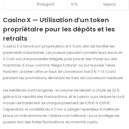
(Polygon)
12 %
legacy
Casino X — Utilisation d’un token
propriétaire pour les dépôts et les
retraits
Casino X a lancé son propre jeton, le X‑Coin, afin de faciliter les
paiements instantanés. Les joueurs peuvent convertir leurs euros en
X‑Coin via une passerelle intégrée, puis placer des mises sur des
machines à sous comme “Mega Fortune” ou sur le poker Texas
Hold’em. Le token offre un taux de conversion fixe (1 € = 1 X‑Coin)
pendant les promotions, éliminant les frais de conversion habituels.
Les bénéfices sont tangibles : le volume de retraits a chuté de 22 %
grâce à la rapidité des transactions, et le casino a pu réduire le coût
moyen de traitement de chaque paiement de 0,15 € à 0,05 €.
Cependant, la volatilité du X‑Coin a obligé l’opérateur à mettre en
place un mécanisme de « stable‑coin fallback » pour protéger les
joueurs lors des fortes fluctuations du marché crypto.