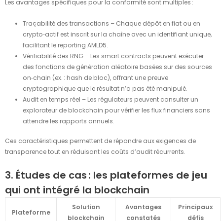
Les avantages spécifiques pour la conformité sont multiples :
Traçabilité des transactions – Chaque dépôt en fiat ou en
crypto‑actif est inscrit sur la chaîne avec un identifiant unique,
facilitant le reporting AMLD5.
Vérifiabilité des RNG – Les smart contracts peuvent exécuter
des fonctions de génération aléatoire basées sur des sources
on‑chain (ex. : hash de bloc), offrant une preuve
cryptographique que le résultat n’a pas été manipulé.
Audit en temps réel – Les régulateurs peuvent consulter un
explorateur de blockchain pour vérifier les flux financiers sans
attendre les rapports annuels.
Ces caractéristiques permettent de répondre aux exigences de
transparence tout en réduisant les coûts d’audit récurrents.
3. Études de cas : les plateformes de jeu
qui ont intégré la blockchain
Solution
Avantages
Principaux
Plateforme
blockchain
constatés
défis