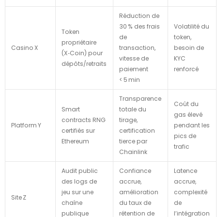
Réduction de
30 % des frais
Volatilité du
Token
de
token,
propriétaire
Casino X
transaction,
besoin de
(X‑Coin) pour
vitesse de
KYC
dépôts/retraits
paiement
renforcé
< 5 min
Transparence
Coût du
Smart
totale du
gas élevé
contracts RNG
tirage,
Platform Y
pendant les
certifiés sur
certification
pics de
Ethereum
tierce par
trafic
Chainlink
Audit public
Confiance
Latence
des logs de
accrue,
accrue,
jeu sur une
amélioration
complexité
Site Z
chaîne
du taux de
de
publique
rétention de
l’intégration