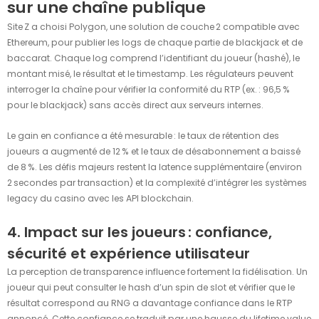
sur une chaîne publique
Site Z a choisi Polygon, une solution de couche 2 compatible avec
Ethereum, pour publier les logs de chaque partie de blackjack et de
baccarat. Chaque log comprend l’identifiant du joueur (hashé), le
montant misé, le résultat et le timestamp. Les régulateurs peuvent
interroger la chaîne pour vérifier la conformité du RTP (ex. : 96,5 %
pour le blackjack) sans accès direct aux serveurs internes.
Le gain en confiance a été mesurable : le taux de rétention des
joueurs a augmenté de 12 % et le taux de désabonnement a baissé
de 8 %. Les défis majeurs restent la latence supplémentaire (environ
2 secondes par transaction) et la complexité d’intégrer les systèmes
legacy du casino avec les API blockchain.
4. Impact sur les joueurs : confiance,
sécurité et expérience utilisateur
La perception de transparence influence fortement la fidélisation. Un
joueur qui peut consulter le hash d’un spin de slot et vérifier que le
résultat correspond au RNG a davantage confiance dans le RTP
annoncé. Cette confiance se traduit par une hausse du lifetime value