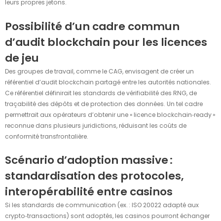
leurs propres jetons.
Possibilité d’un cadre commun
d’audit blockchain pour les licences
de jeu
Des groupes de travail, comme le CAG, envisagent de créer un
référentiel d’audit blockchain partagé entre les autorités nationales.
Ce référentiel définirait les standards de vérifiabilité des RNG, de
traçabilité des dépôts et de protection des données. Un tel cadre
permettrait aux opérateurs d’obtenir une « licence blockchain‑ready »
reconnue dans plusieurs juridictions, réduisant les coûts de
conformité transfrontalière.
Scénario d’adoption massive :
standardisation des protocoles,
interopérabilité entre casinos
Si les standards de communication (ex. : ISO 20022 adapté aux
crypto‑transactions) sont adoptés, les casinos pourront échanger