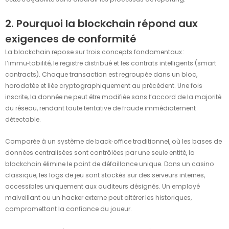
2. Pourquoi la blockchain répond aux
exigences de conformité
La blockchain repose sur trois concepts fondamentaux :
l’immu‑tabilité, le registre distribué et les contrats intelligents (smart
contracts). Chaque transaction est regroupée dans un bloc,
horodatée et liée cryptographiquement au précédent. Une fois
inscrite, la donnée ne peut être modifiée sans l’accord de la majorité
du réseau, rendant toute tentative de fraude immédiatement
détectable.
Comparée à un système de back‑office traditionnel, où les bases de
données centralisées sont contrôlées par une seule entité, la
blockchain élimine le point de défaillance unique. Dans un casino
classique, les logs de jeu sont stockés sur des serveurs internes,
accessibles uniquement aux auditeurs désignés. Un employé
malveillant ou un hacker externe peut altérer les historiques,
compromettant la confiance du joueur.