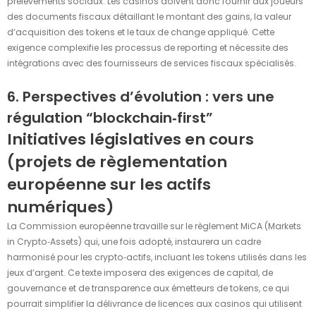
prélèvements sociaux. Les casinos doivent donc fournir aux joueurs
des documents fiscaux détaillant le montant des gains, la valeur
d’acquisition des tokens et le taux de change appliqué. Cette
exigence complexifie les processus de reporting et nécessite des
intégrations avec des fournisseurs de services fiscaux spécialisés.
6. Perspectives d’évolution : vers une
régulation “blockchain‑first”
Initiatives législatives en cours
(projets de règlementation
européenne sur les actifs
numériques)
La Commission européenne travaille sur le règlement MiCA (Markets
in Crypto‑Assets) qui, une fois adopté, instaurera un cadre
harmonisé pour les crypto‑actifs, incluant les tokens utilisés dans les
jeux d’argent. Ce texte imposera des exigences de capital, de
gouvernance et de transparence aux émetteurs de tokens, ce qui
pourrait simplifier la délivrance de licences aux casinos qui utilisent