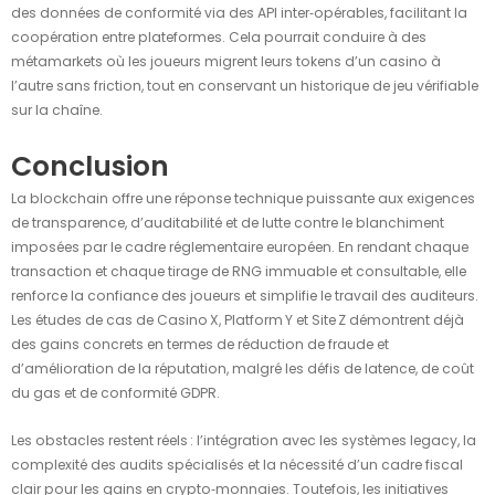
des données de conformité via des API inter‑opérables, facilitant la
coopération entre plateformes. Cela pourrait conduire à des
métamarkets où les joueurs migrent leurs tokens d’un casino à
l’autre sans friction, tout en conservant un historique de jeu vérifiable
sur la chaîne.
Conclusion
La blockchain offre une réponse technique puissante aux exigences
de transparence, d’auditabilité et de lutte contre le blanchiment
imposées par le cadre réglementaire européen. En rendant chaque
transaction et chaque tirage de RNG immuable et consultable, elle
renforce la confiance des joueurs et simplifie le travail des auditeurs.
Les études de cas de Casino X, Platform Y et Site Z démontrent déjà
des gains concrets en termes de réduction de fraude et
d’amélioration de la réputation, malgré les défis de latence, de coût
du gas et de conformité GDPR.
Les obstacles restent réels : l’intégration avec les systèmes legacy, la
complexité des audits spécialisés et la nécessité d’un cadre fiscal
clair pour les gains en crypto‑monnaies. Toutefois, les initiatives