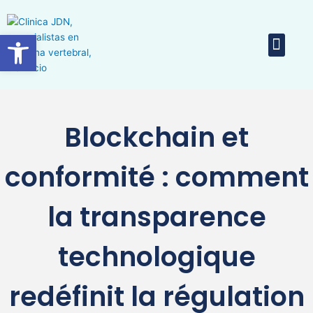
Ir
al
Abrir barra de herramientas
Men
contenido
Equipo 
Blockchain et
conformité : comment
la transparence
technologique
redéfinit la régulation