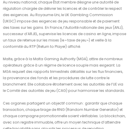
Au niveau national, chaque État membre désigne une autorité de
régulation chargée de délivrer les licences et de contrôler le respect
des exigences. Au Royaume‑Uni, le UK Gambling Commission
(UKGC) impose des exigences de jeu responsable et de paiement
des taxes sur les gains. En France, l’Autorité nationale des jeux (ANJ),
successeur d’ARJEL, supervise les licences de casino en ligne, impose
un taux de retenue sur les mises (le « taxe de jeu ») et veille à la
conformité du RTP (Return to Player) affiché.
Malte, grâce à la Malta Gaming Authority (MGA), attire de nombreux
opérateurs grâce à un régime de licence souple mais exigeant. La
MGA requiert des rapports trimestriels détaillés sur les flux financiers,
la provenance des fonds et les procédures de lutte contre le
blanchiment. Elle collabore étroitement avec les autorités de l’UE via
le Comité des autorités de jeu (CAG) pour harmoniser les standards.
Ces organes partagent un objectif commun : garantir que chaque
transaction, chaque tirage de RNG (Random Number Generator) et
chaque campagne promotionnelle soient vérifiables. La blockchain,
avec son registre immuable, offre un moyen technique d’atteindre
cette traçabilité sans alourdir les processus de reporting.