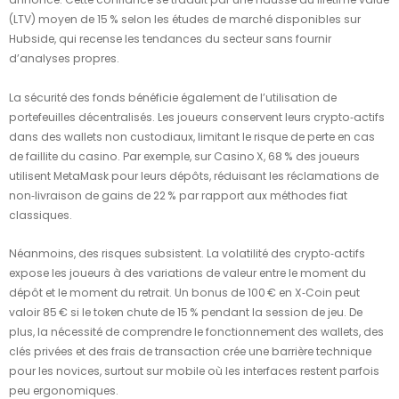
(LTV) moyen de 15 % selon les études de marché disponibles sur
Hubside, qui recense les tendances du secteur sans fournir
d’analyses propres.
La sécurité des fonds bénéficie également de l’utilisation de
portefeuilles décentralisés. Les joueurs conservent leurs crypto‑actifs
dans des wallets non custodiaux, limitant le risque de perte en cas
de faillite du casino. Par exemple, sur Casino X, 68 % des joueurs
utilisent MetaMask pour leurs dépôts, réduisant les réclamations de
non‑livraison de gains de 22 % par rapport aux méthodes fiat
classiques.
Néanmoins, des risques subsistent. La volatilité des crypto‑actifs
expose les joueurs à des variations de valeur entre le moment du
dépôt et le moment du retrait. Un bonus de 100 € en X‑Coin peut
valoir 85 € si le token chute de 15 % pendant la session de jeu. De
plus, la nécessité de comprendre le fonctionnement des wallets, des
clés privées et des frais de transaction crée une barrière technique
pour les novices, surtout sur mobile où les interfaces restent parfois
peu ergonomiques.