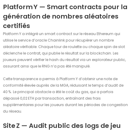
Platform Y — Smart contracts pour la
génération de nombres aléatoires
certifiés
Platform Y a intégré un smart contract sur le réseau Ethereum qui
utilise le service d’oracle Chainlink pour récupérer un nombre
aléatoire vérifiable. Chaque tour de roulette ou chaque spin de slot
déclenche le contrat, qui publie le résultat sur la blockchain. Les
joueurs peuvent vérifier le hash du résultat via un explorateur public,
assurant ainsi que le RNG n’a pas été manipulé.
Cette transparence a permis à Platform Y d’obtenir une note de
conformité élevée auprès de la MGA, réduisant le temps d’audit de
40 %. Le principal obstacle a été le coût du gas, qui a parfois
dépassé 0,02 ETH par transaction, entraînant des frais
supplémentaires pour les joueurs durant les périodes de congestion
du réseau.
Site Z — Audit public des logs de jeu