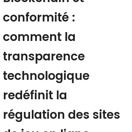
conformité :
comment la
transparence
technologique
redéfinit la
régulation des sites