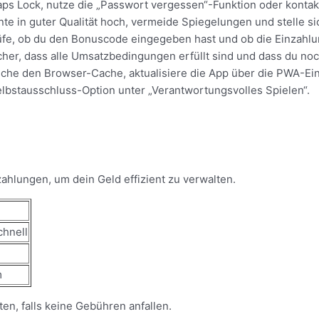
ps Lock, nutze die „Passwort vergessen“-Funktion oder kontak
e in guter Qualität hoch, vermeide Spiegelungen und stelle sich
fe, ob du den Bonuscode eingegeben hast und ob die Einzahlun
cher, dass alle Umsatzbedingungen erfüllt sind und dass du noc
he den Browser-Cache, aktualisiere die App über die PWA-Einst
lbstausschluss-Option unter „Verantwortungsvolles Spielen“.
hlungen, um dein Geld effizient zu verwalten.
chnell
m
en, falls keine Gebühren anfallen.