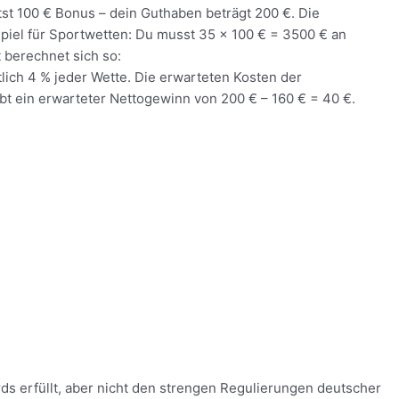
ltst 100 € Bonus – dein Guthaben beträgt 200 €. Die
iel für Sportwetten: Du musst 35 × 100 € = 3500 € an
 berechnet sich so:
lich 4 % jeder Wette. Die erwarteten Kosten der
t ein erwarteter Nettogewinn von 200 € – 160 € = 40 €.
s erfüllt, aber nicht den strengen Regulierungen deutscher