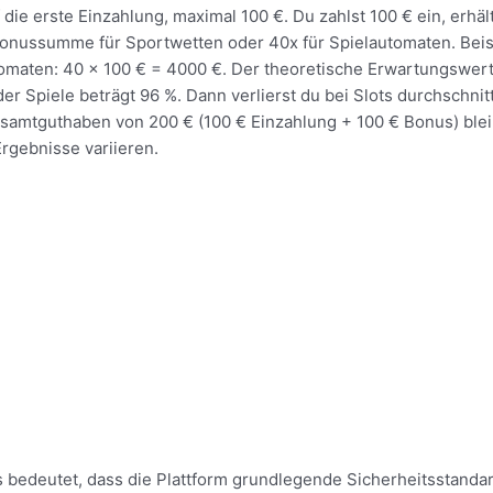
 die erste Einzahlung, maximal 100 €. Du zahlst 100 € ein, erhä
nussumme für Sportwetten oder 40x für Spielautomaten. Beisp
tomaten: 40 × 100 € = 4000 €. Der theoretische Erwartungswert
 Spiele beträgt 96 %. Dann verlierst du bei Slots durchschnitt
amtguthaben von 200 € (100 € Einzahlung + 100 € Bonus) bleib
rgebnisse variieren.
bedeutet, dass die Plattform grundlegende Sicherheitsstandard