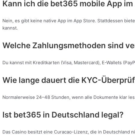
Kann ich die bet365 mobile App im
Nein, es gibt keine native App im App Store. Stattdessen bie
kannst.
Welche Zahlungsmethoden sind ve
Du kannst mit Kreditkarten (Visa, Mastercard), E-Wallets (Pay
Wie lange dauert die KYC-Überprü
Normalerweise 24–48 Stunden, wenn alle Dokumente klar lesb
Ist bet365 in Deutschland legal?
Das Casino besitzt eine Curacao-Lizenz, die in Deutschland ni