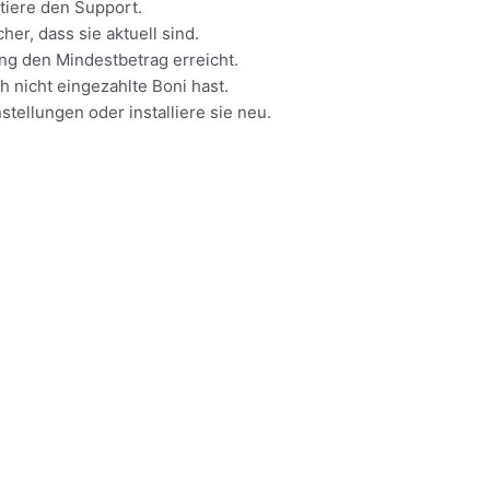
tiere den Support.
er, dass sie aktuell sind.
g den Mindestbetrag erreicht.
h nicht eingezahlte Boni hast.
ellungen oder installiere sie neu.