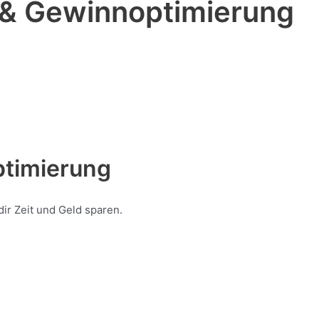
 & Gewinnoptimierung
ptimierung
dir Zeit und Geld sparen.