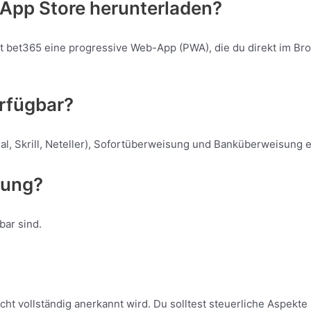
 App Store herunterladen?
tet bet365 eine progressive Web-App (PWA), die du direkt im Br
rfügbar?
Pal, Skrill, Neteller), Sofortüberweisung und Banküberweisung 
fung?
ar sind.
cht vollständig anerkannt wird. Du solltest steuerliche Aspekt