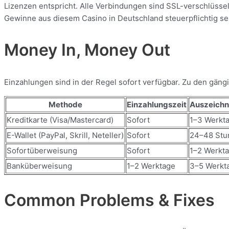
Lizenzen entspricht. Alle Verbindungen sind SSL-verschlüsse
Gewinne aus diesem Casino in Deutschland steuerpflichtig s
Money In, Money Out
Einzahlungen sind in der Regel sofort verfügbar. Zu den gän
Methode
Einzahlungszeit
Auszeichn
Kreditkarte (Visa/Mastercard)
Sofort
1–3 Werkt
E-Wallet (PayPal, Skrill, Neteller)
Sofort
24–48 Stu
Sofortüberweisung
Sofort
1–2 Werkt
Banküberweisung
1–2 Werktage
3–5 Werkt
Common Problems & Fixes